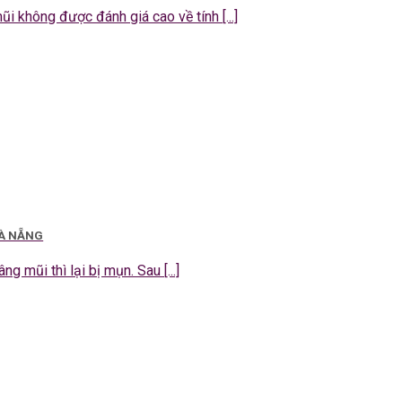
 không được đánh giá cao về tính [...]
ĐÀ NẴNG
g mũi thì lại bị mụn. Sau [...]