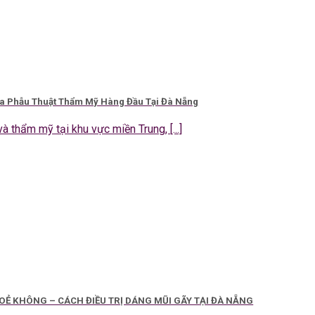
ia Phẫu Thuật Thẩm Mỹ Hàng Đầu Tại Đà Nẵng
à thẩm mỹ tại khu vực miền Trung, [...]
Ẻ KHÔNG – CÁCH ĐIỀU TRỊ DÁNG MŨI GÃY TẠI ĐÀ NẴNG