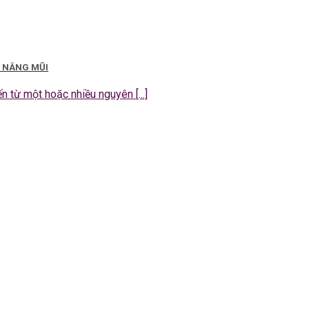
I NÂNG MŨI
 từ một hoặc nhiều nguyên [...]