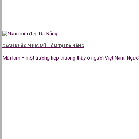
CÁCH KHẮC PHỤC MŨI LÕM TẠI ĐÀ NẴNG
Mũi lõm – một trường hợp thường thấy ở người Việt Nam. Người s