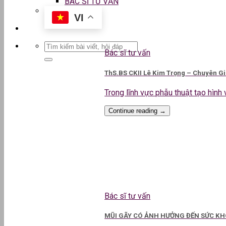
BÁC SĨ TƯ VẤN
VI
Bác sĩ tư vấn
ThS.BS CKII Lê Kim Trọng – Chuyên G
Trong lĩnh vực phẫu thuật tạo hình v
Continue reading
→
Bác sĩ tư vấn
MŨI GÃY CÓ ẢNH HƯỞNG ĐẾN SỨC KHO