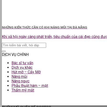
NHỮNG KIẾN THỨC CẦN CÓ KHI NÂNG MŨI TẠI ĐÀ NẴNG
Khi xã hội ngày càng phát triển, tiêu chuẩn của cái đẹp cũng được
DỊCH VỤ CHÍNH
Bác sĩ tư vấn
Dịch vụ khác
Hút mỡ – Cấy Mỡ
Nâng mũi
Nâng ngực
Phẫu thuật hàm – mặt
Thẩm mỹ mắt