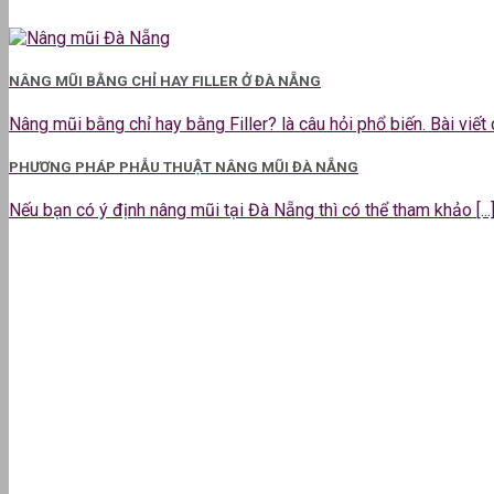
NÂNG MŨI BẰNG CHỈ HAY FILLER Ở ĐÀ NẴNG
Nâng mũi bằng chỉ hay bằng Filler? là câu hỏi phổ biến. Bài viết dư
PHƯƠNG PHÁP PHẪU THUẬT NÂNG MŨI ĐÀ NẴNG
Nếu bạn có ý định nâng mũi tại Đà Nẵng thì có thể tham khảo [...