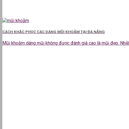
CÁCH KHẮC PHỤC CÁC DÁNG MŨI KHOẰM TẠI ĐÀ NẴNG
Mũi khoằm dáng mũi không được đánh giá cao là mũi đẹp. Nhiều 