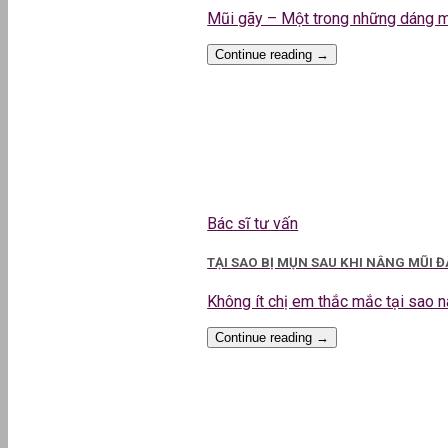
Mũi gãy – Một trong những dáng mũi
Continue reading
→
Bác sĩ tư vấn
TẠI SAO BỊ MỤN SAU KHI NÂNG MŨI 
Không ít chị em thắc mắc tại sao nân
Continue reading
→