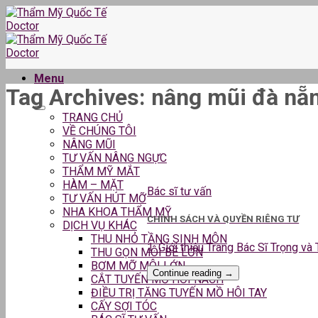
Skip
to
content
Menu
Tag Archives:
nâng mũi đà nẵ
TRANG CHỦ
VỀ CHÚNG TÔI
NÂNG MŨI
TƯ VẤN NÂNG NGỰC
THẨM MỸ MẮT
HÀM – MẶT
Bác sĩ tư vấn
TƯ VẤN HÚT MỠ
NHA KHOA THẨM MỸ
CHÍNH SÁCH VÀ QUYỀN RIÊNG TƯ
DỊCH VỤ KHÁC
THU NHỎ TẦNG SINH MÔN
1. Giới thiệu Trang Bác Sĩ Trọng và
THU GỌN MÔI BÉ LỚN
BƠM MỠ MÔI LỚN
Continue reading
→
CẮT TUYẾN MỒ HÔI NÁCH
ĐIỀU TRỊ TĂNG TUYẾN MỒ HÔI TAY
CẤY SỢI TÓC