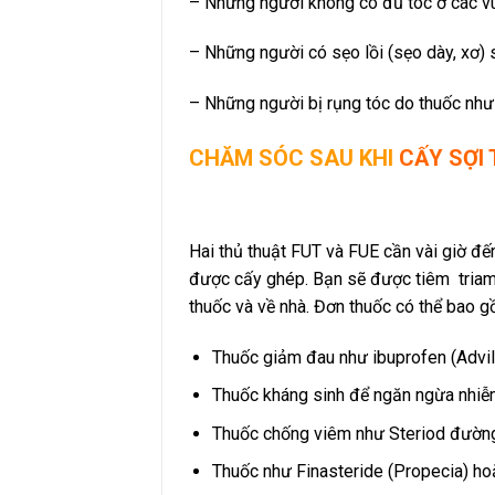
– Những người không có đủ tóc ở các vù
– Những người có sẹo lồi (sẹo dày, xơ)
– Những người bị rụng tóc do thuốc như 
CHĂM SÓC SAU KHI
CẤY SỢI
Hai thủ thuật FUT và FUE cần vài giờ đế
được cấy ghép. Bạn sẽ được tiêm triamc
thuốc và về nhà. Đơn thuốc có thể bao g
Thuốc giảm đau như ibuprofen (Advil
Thuốc kháng sinh để ngăn ngừa nhiễ
Thuốc chống viêm như Steriod đườn
Thuốc như Finasteride (Propecia) hoặ