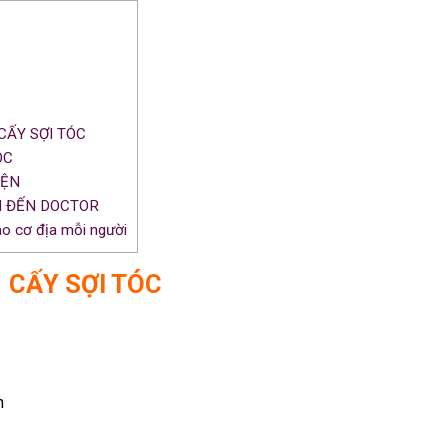
CẤY SỢI TÓC
ÓC
IỆN
IN ĐẾN DOCTOR
ào cơ địa mỗi người
CẤY SỢI TÓC
n