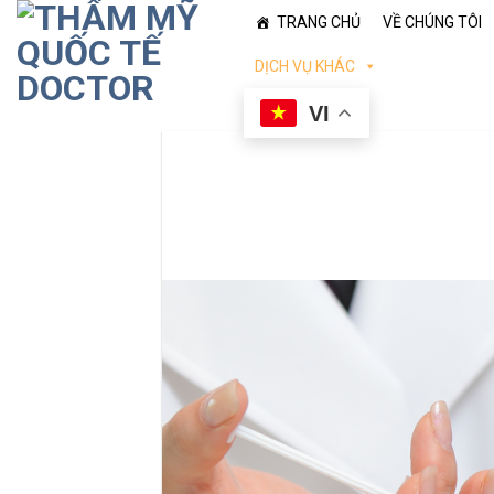
Skip
TRANG CHỦ
VỀ CHÚNG TÔI
to
content
DỊCH VỤ KHÁC
VI