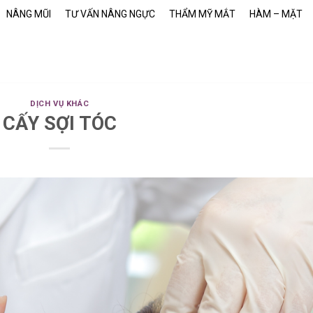
NÂNG MŨI
TƯ VẤN NÂNG NGỰC
THẨM MỸ MẮT
HÀM – MẶT
DỊCH VỤ KHÁC
CẤY SỢI TÓC