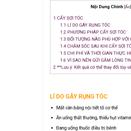
Nội Dung Chính
[
Ẩn
]
1
CẤY SỢI TÓC
1.1
LÍ DO GÂY RỤNG TÓC
1.2
PHƯƠNG PHÁP CẤY SỢI TÓC
1.3
ĐỐI TƯỢNG NÀO PHÙ HỢP VỚI 
1.4
CHĂM SÓC SAU KHI CẤY SỢI T
1.5
CHI PHÍ VÀ THỜI GIAN THỰC H
1.6
VÌ SAO NÊN GỬI GẮM LÒNG T
2
**Lưu ý: Kết quả có thể thay đổi tùy v
LÍ DO GÂY RỤNG TÓC
Mất cân bằng nội tiết tố cơ thể
Ăn uống thất thường, thiếu hụt vitami
Đang uống thuốc điều trị bênh