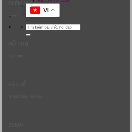
BÁC SĨ TƯ VẤN
MIỄN PHÍ
VI
Tư vấn
HỖ TRỢ
TRẢ GÓP
BÁC SĨ
15 NĂM KINH NGHIỆM
2000+