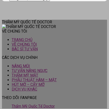
THẨM MỸ QUỐC TẾ DOCTOR
VỀ CHÚNG TÔI
TRANG CHỦ
VỀ CHÚNG TÔI
BÁC SĨ TƯ VẤN
CÁC DỊCH VỤ CHÍNH
NÂNG MŨI
TƯ VẤN NÂNG NGỰC
THẨM MỸ MẮT
PHẪU THUẬT HÀM – MẶT
HÚT MỠ – CẤY MỠ
DỊCH VỤ KHÁC
THEO DÕI FANPAGE
Thẩm Mỹ Quốc Tế Doctor