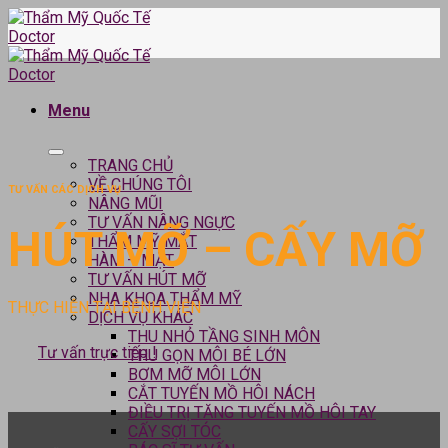
Skip
to
content
Menu
TRANG CHỦ
VỀ CHÚNG TÔI
TƯ VẤN CÁC DỊCH VỤ
NÂNG MŨI
TƯ VẤN NÂNG NGỰC
HÚT MỠ – CẤY MỠ
THẨM MỸ MẮT
HÀM – MẶT
TƯ VẤN HÚT MỠ
NHA KHOA THẨM MỸ
THỰC HIỆN TẠI BỆNH VIỆN
DỊCH VỤ KHÁC
THU NHỎ TẦNG SINH MÔN
Tư vấn trực tiếp !
THU GỌN MÔI BÉ LỚN
BƠM MỠ MÔI LỚN
CẮT TUYẾN MỒ HÔI NÁCH
ĐIỀU TRỊ TĂNG TUYẾN MỒ HÔI TAY
CẤY SỢI TÓC