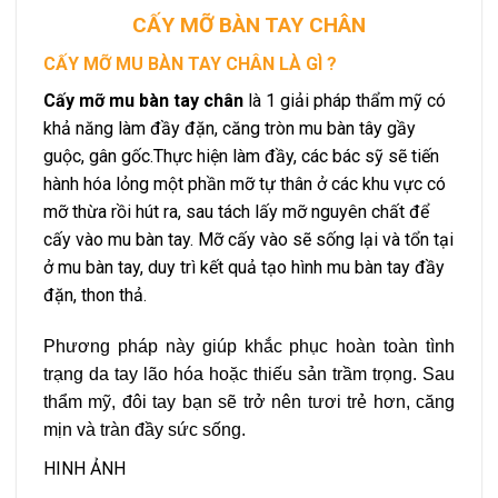
CẤY MỠ BÀN TAY CHÂN
CẤY MỠ MU BÀN TAY CHÂN LÀ GÌ ?
Cấy mỡ mu bàn tay
chân
là 1 giải pháp thẩm mỹ có
khả năng làm đầy đặn, căng tròn mu bàn tây gầy
guộc, gân gốc.Thực hiện làm đầy, các bác sỹ sẽ tiến
hành hóa lỏng một phần mỡ tự thân ở các khu vực có
mỡ thừa rồi hút ra, sau tách lấy mỡ nguyên chất để
cấy vào mu bàn tay. Mỡ cấy vào sẽ sống lại và tổn tại
ở mu bàn tay, duy trì kết quả tạo hình mu bàn tay đầy
đặn, thon thả.
Phương pháp này giúp khắc phục hoàn toàn tình
trạng da tay lão hóa hoặc thiếu sản trầm trọng. Sau
thẩm mỹ, đôi tay bạn sẽ trở nên tươi trẻ hơn, căng
mịn và tràn đầy sức sống.
HINH ẢNH