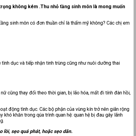
n trọng không kém .Thu nhỏ tầng sinh môn là mong muốn
p tầng sinh môn có đơn thuần chỉ là thẩm mỹ không? Các chị em
 tình dục và tiếp nhận tinh trùng cũng như nuôi dưỡng thai
 cũng thay đổi theo thời gian, bị lão hóa, mất đi tính đàn hồi,
hoạt động tình dục. Các bộ phận của vùng kín trở nên giãn rộng
ây khó khăn trong qúa trình quan hệ: quan hệ bị đau gây lãnh
g.
 lồi, sẹo quá phát, hoặc sẹo dãn.