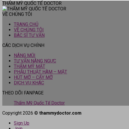
THẨM MỸ QUỐC TẾ DOCTOR
VỀ CHÚNG TÔI
TRANG CHỦ
VỀ CHÚNG TÔI
BÁC SĨ TƯ VẤN
CÁC DỊCH VỤ CHÍNH
NÂNG MŨI
TƯ VẤN NÂNG NGỰC
THẨM MỸ MẮT
PHẪU THUẬT HÀM – MẶT
HÚT MỠ – CẤY MỠ
DỊCH VỤ KHÁC
THEO DÕI FANPAGE
Thẩm Mỹ Quốc Tế Doctor
Copyright 2026 ©
thammydoctor.com
Sign Up
Join