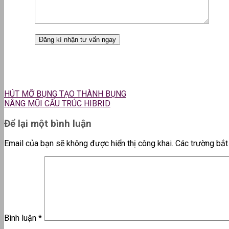
HÚT MỠ BỤNG TẠO THÀNH BỤNG
NÂNG MŨI CẤU TRÚC HIBRID
Để lại một bình luận
Email của bạn sẽ không được hiển thị công khai.
Các trường bắ
Bình luận
*