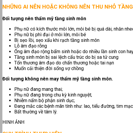
NHỮNG AI NÊN HOẶC KHÔNG NÊN THU NHỎ TẦN
Đối tượng nên thẩm mỹ tầng sinh môn
Phụ nữ có kích thước môi lớn, môi bé bị quá dài, nhăn nhe
Phụ nữ bị phì đại ở môi lớn, môi bé
Bị sẹo lồi, sẹo xấu khi rạch tầng sinh môn
Lỗ âm đạo rỗng
Ống âm đạo rộng bẩm sinh hoặc do nhiều lần sinh con hay
Tầng sinh môn bị sai lệch cấu trúc do bị sa tử cung
Tổn thương âm đạo do chấn thương hoặc tai nạn
Muốn cải thiện đời sống vợ chồng
Đối tượng không nên may thẩm mỹ tầng sinh môn.
Phụ nữ đang mang thai;
Phụ nữ đang trong chu kỳ kinh nguyệt;
Nhiễm nấm bộ phận sinh dục;
Đang mắc các bệnh mãn tính như: lao, tiểu đường, tim mạc
Bất thường về tâm lý.
HINH ẢNH