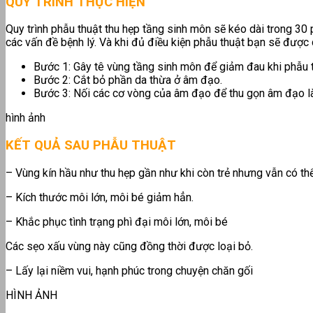
QUY TRÌNH THỰC HIỆN
Quy trình phẫu thuật thu hẹp tầng sinh môn sẽ kéo dài trong 30 
các vấn đề bệnh lý. Và khi đủ điều kiện phẫu thuật bạn sẽ được
Bước 1: Gây tê vùng tầng sinh môn để giảm đau khi phẫu t
Bước 2: Cắt bỏ phần da thừa ở âm đạo.
Bước 3: Nối các cơ vòng của âm đạo để thu gọn âm đạo 
hình ảnh
KẾT QUẢ SAU PHẪU THUẬT
– Vùng kín hầu như thu hẹp gần như khi còn trẻ nhưng vẫn có thể
– Kích thước môi lớn, môi bé giảm hẳn.
– Khắc phục tình trạng phì đại môi lớn, môi bé
Các sẹo xấu vùng này cũng đồng thời được loại bỏ.
– Lấy lại niềm vui, hạnh phúc trong chuyện chăn gối
HÌNH ẢNH