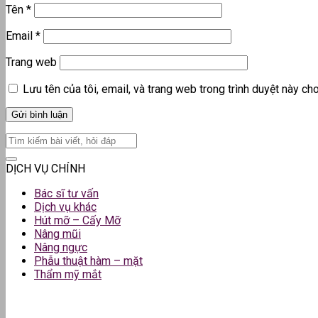
Tên
*
Email
*
Trang web
Lưu tên của tôi, email, và trang web trong trình duyệt này cho 
DỊCH VỤ CHÍNH
Bác sĩ tư vấn
Dịch vụ khác
Hút mỡ – Cấy Mỡ
Nâng mũi
Nâng ngực
Phẫu thuật hàm – mặt
Thẩm mỹ mắt