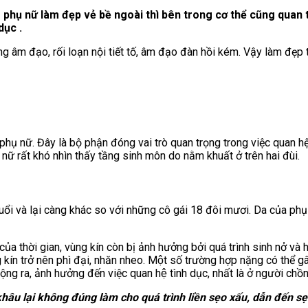
m phụ nữ làm đẹp vẻ bề ngoài thì bên trong cơ thể cũng qua
dục .
ng âm đạo, rối loạn nội tiết tố, âm đạo đàn hồi kém. Vậy làm đẹ
phụ nữ. Đây là bộ phận đóng vai trò quan trọng trong việc quan hệ
nữ rất khó nhìn thấy tầng sinh môn do nằm khuất ở trên hai đùi.
i và lại càng khác so với những cô gái 18 đôi mươi. Da của phụ nữ
của thời gian, vùng kín còn bị ảnh hưởng bởi quá trình sinh nở và 
 kín trở nên phì đại, nhăn nheo. Một số trường hợp nặng có thể g
ng ra, ảnh hưởng đến việc quan hệ tình dục, nhất là ở người chồn
âu lại không đúng làm cho quá trình liền sẹo xấu, dẫn đến sẹo