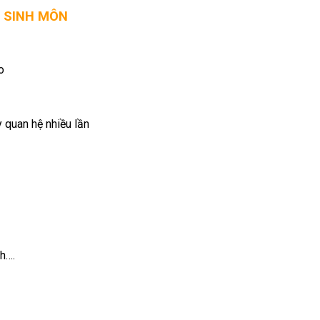
G SINH MÔN
o
 quan hệ nhiều lần
h….