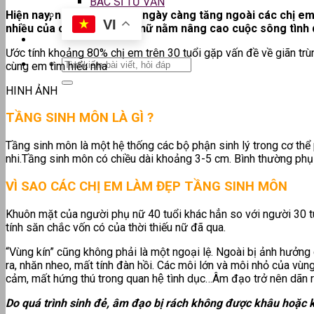
BÁC SĨ TƯ VẤN
Hiện nay, nhu cầu làm đẹp ngày càng tăng ngoài các chị e
VI
nhiều của các chị em phụ nữ nằm nâng cao cuộc sông tình 
Ước tính khoảng 80% chị em trên 30 tuổi gặp vấn đề về giãn trù
cùng em tìm hiểu nha
HINH ẢNH
TẦNG SINH MÔN LÀ GÌ ?
Tầng sinh môn là một hệ thống các bộ phận sinh lý trong cơ thể 
nhi.Tầng sinh môn có chiều dài khoảng 3-5 cm. Bình thường phụ 
VÌ SAO CÁC CHỊ EM LÀM ĐẸP TẦNG SINH MÔN
Khuôn mặt của người phụ nữ 40 tuổi khác hẳn so với người 30 tuổ
tính săn chắc vốn có của thời thiếu nữ đã qua.
“Vùng kín” cũng không phải là một ngoại lệ. Ngoài bị ảnh hưởng 
ra, nhăn nheo, mất tính đàn hồi. Các môi lớn và môi nhỏ của vùng
cảm, mất hứng thú trong quan hệ tình dục…Âm đạo trở nên dãn rộ
Do quá trình sinh đẻ, âm đạo bị rách không được khâu hoặc kh