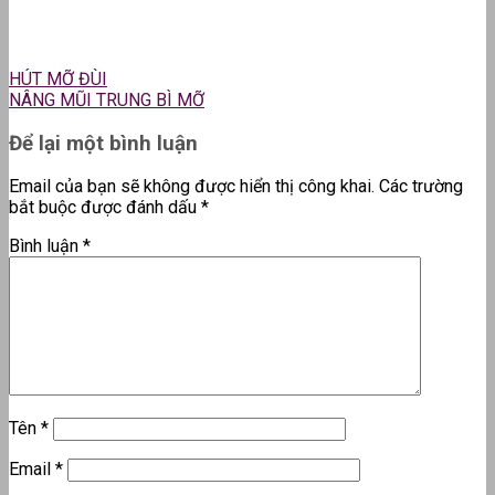
HÚT MỠ ĐÙI
NÂNG MŨI TRUNG BÌ MỠ
Để lại một bình luận
Email của bạn sẽ không được hiển thị công khai.
Các trường
bắt buộc được đánh dấu
*
Bình luận
*
Tên
*
Email
*