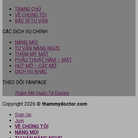
TRANG CHỦ
VỀ CHÚNG TÔI
BÁC SĨ TƯ VẤN
CÁC DỊCH VỤ CHÍNH
NÂNG MŨI
TƯ VẤN NÂNG NGỰC
THẨM MỸ MẮT
PHẪU THUẬT HÀM – MẶT
HÚT MỠ – CẤY MỠ
DỊCH VỤ KHÁC
THEO DÕI FANPAGE
Thẩm Mỹ Quốc Tế Doctor
Copyright 2026 ©
thammydoctor.com
Sign Up
Join
VỀ CHÚNG TÔI
NÂNG MŨI