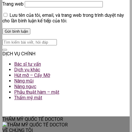
Trang web
Lưu tên của tôi, email, và trang web trong trình duyệt này
cho lần bình luận kế tiếp của tôi.
DỊCH VỤ CHÍNH
Bác sĩ tư vấn
Dịch vụ khác
Hút mỡ – Cấy Mỡ
Nâng mũi
Nâng ngực
Phẫu thuật hàm – mặt
Thẩm mỹ mắt
THẨM MỸ QUỐC TẾ DOCTOR
VỀ CHÚNG TÔI