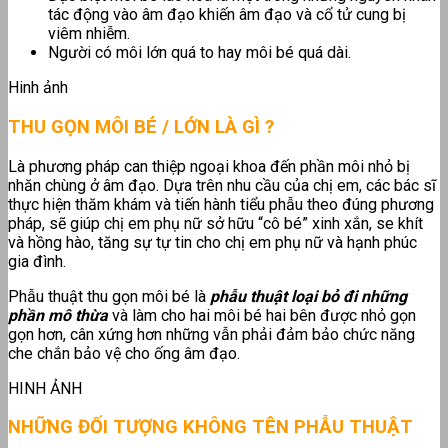
tác động vào âm đạo khiến âm đạo và cổ tử cung bị
viêm nhiễm.
Người có môi lớn quá to hay môi bé quá dài.
Hinh ảnh
THU GỌN MÔI BÉ / LỚN LÀ GÌ ?
Là phương pháp can thiệp ngoại khoa đến phần môi nhỏ bị
nhăn chùng ở âm đạo. Dựa trên nhu cầu của chị em, các bác sĩ
thực hiện thăm khám và tiến hành tiểu phẫu theo đúng phương
pháp, sẽ giúp chị em phụ nữ sở hữu “cô bé” xinh xắn, se khít
và hồng hào, tăng sự tự tin cho chị em phụ nữ và hạnh phúc
gia đình.
Phẫu thuật thu gọn môi bé là
phẫu thuật loại bỏ đi những
phần mô thừa
và làm cho hai môi bé hai bên được nhỏ gọn
gọn hơn, cân xứng hơn những vẫn phải đảm bảo chức năng
che chắn bảo vệ cho ống âm đạo.
HINH ẢNH
NHỮNG ĐỐI TƯỢNG KHÔNG TÊN PHẪU THUẬT