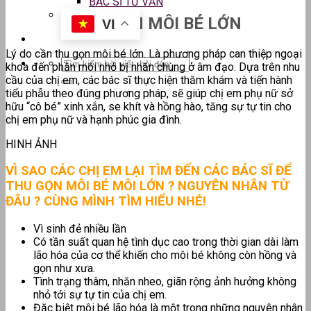
BÁC SĨ TƯ VẤN
THU GỌN MÔI BÉ LỚN
VI
Lý do cần thu gọn môi bé lớn. Là phương pháp can thiệp ngoại
khoa đến phần môi nhỏ bị nhăn chùng ở âm đạo. Dựa trên nhu
cầu của chị em, các bác sĩ thực hiện thăm khám và tiến hành
tiểu phẫu theo đúng phương pháp, sẽ giúp chị em phụ nữ sở
hữu “cô bé” xinh xắn, se khít và hồng hào, tăng sự tự tin cho
chị em phụ nữ và hạnh phúc gia đình.
HINH ẢNH
VÌ SAO CÁC CHỊ EM LẠI TÌM ĐẾN CÁC BÁC SĨ ĐỂ
THU GỌN MÔI BÉ MÔI LỚN ?
NGUYÊN NHÂN TỪ
ĐÂU ? CÙNG MÌNH TÌM HIỂU NHÉ!
Vì sinh đẻ nhiều lần
Có tần suất quan hệ tình dục cao trong thời gian dài làm
lão hóa của cơ thể khiến cho môi bé không còn hồng và
gọn như xưa.
Tình trạng thâm, nhăn nheo, giãn rộng ảnh hưởng không
nhỏ tới sự tự tin của chị em.
Đặc biệt môi bé lão hóa là một trong những nguyên nhân