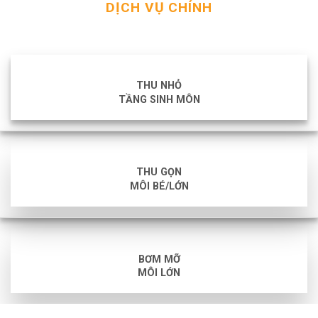
DỊCH VỤ CHÍNH
THU NHỎ
TẦNG SINH MÔN
THU GỌN
MÔI BÉ/LỚN
BƠM MỠ
MÔI LỚN