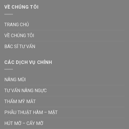
VỀ CHÚNG TÔI
TRANG CHỦ
VỀ CHÚNG TÔI
BÁC SĨ TƯ VẤN
CÁC DỊCH VỤ CHÍNH
NÂNG MŨI
TƯ VẤN NÂNG NGỰC
THẨM MỸ MẮT
PHẪU THUẬT HÀM – MẶT
HÚT MỠ – CẤY MỠ