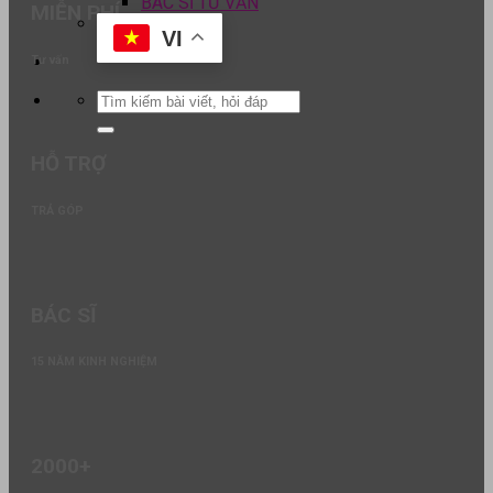
BÁC SĨ TƯ VẤN
MIỄN PHÍ
VI
Tư vấn
HỖ TRỢ
TRẢ GÓP
BÁC SĨ
15 NĂM KINH NGHIỆM
2000+