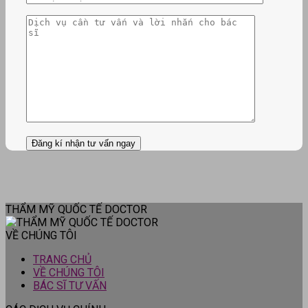
THẨM MỸ QUỐC TẾ DOCTOR
VỀ CHÚNG TÔI
TRANG CHỦ
VỀ CHÚNG TÔI
BÁC SĨ TƯ VẤN