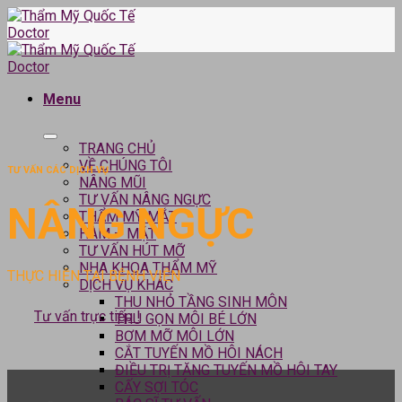
Skip
to
content
Menu
TRANG CHỦ
VỀ CHÚNG TÔI
TƯ VẤN CÁC DỊCH VỤ
NÂNG MŨI
TƯ VẤN NÂNG NGỰC
NÂNG NGỰC
THẨM MỸ MẮT
HÀM – MẶT
TƯ VẤN HÚT MỠ
NHA KHOA THẨM MỸ
THỰC HIỆN TẠI BỆNH VIỆN
DỊCH VỤ KHÁC
THU NHỎ TẦNG SINH MÔN
Tư vấn trực tiếp !
THU GỌN MÔI BÉ LỚN
BƠM MỠ MÔI LỚN
CẮT TUYẾN MỒ HÔI NÁCH
ĐIỀU TRỊ TĂNG TUYẾN MỒ HÔI TAY
CẤY SỢI TÓC