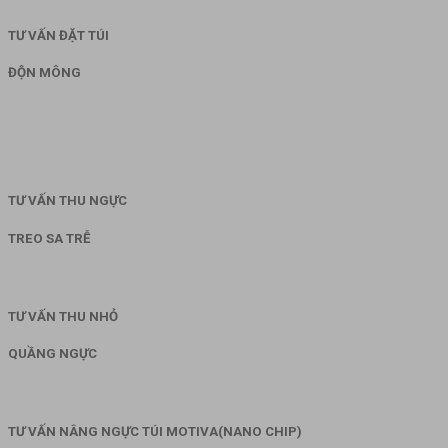
TƯ VẤN ĐẶT TÚI
ĐỘN MÔNG
TƯ VẤN THU NGỰC
TREO SA TRỄ
TƯ VẤN THU NHỎ
QUẦNG NGỰC
TƯ VẤN NÂNG NGỰC TÚI MOTIVA(NANO CHIP)