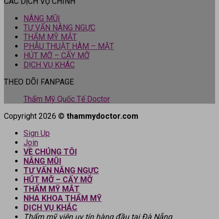
CÁC DỊCH VỤ CHÍNH
NÂNG MŨI
TƯ VẤN NÂNG NGỰC
THẨM MỸ MẮT
PHẪU THUẬT HÀM – MẶT
HÚT MỠ – CẤY MỠ
DỊCH VỤ KHÁC
THEO DÕI FANPAGE
Thẩm Mỹ Quốc Tế Doctor
Copyright 2026 ©
thammydoctor.com
Sign Up
Join
VỀ CHÚNG TÔI
NÂNG MŨI
TƯ VẤN NÂNG NGỰC
HÚT MỠ – CẤY MỠ
THẨM MỸ MẮT
NHA KHOA THẨM MỸ
DỊCH VỤ KHÁC
Thẩm mỹ viện uy tín hàng đầu tại Đà Nẵng