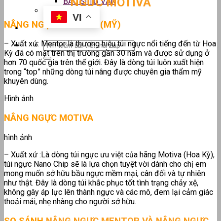
NGỰC MOTIVA
BÁC SĨ TƯ VẤN
VI
NÂNG NGỰC MENTOR (MỸ)
– Xuất xứ: Mentor là thương hiệu túi ngực nổi tiếng đến từ Hoa
Kỳ đã có mặt trên thị trường gần 30 năm và được sử dụng ở
hơn 70 quốc gia trên thế giới. Đây là dòng túi luôn xuất hiện
trong “top” những dòng túi nâng được chuyên gia thẩm mỹ
khuyên dùng.
Hình ảnh
NÂNG NGỰC MOTIVA
hình ảnh
– Xuất xứ :Là dòng túi ngực ưu việt của hãng Motiva (Hoa Kỳ),
túi ngực Nano Chip sẽ là lựa chọn tuyệt vời dành cho chị em
mong muốn sở hữu bầu ngực mềm mại, cân đối và tự nhiên
như thật. Đây là dòng túi khắc phục tốt tình trạng chảy xệ,
không gây áp lực lên thành ngực và các mô, đem lại cảm giác
thoải mái, nhẹ nhàng cho người sở hữu.
SO SÁNH
NÂNG NGỰC MENTOR VÀ NÂNG NGỰC