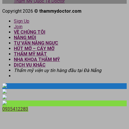
Thẩm Mỹ Quốc Tế Doctor
Copyright 2026 ©
thammydoctor.com
Sign Up
Join
VỀ CHÚNG TÔI
NÂNG MŨI
TƯ VẤN NÂNG NGỰC
HÚT MỠ – CẤY MỠ
THẨM MỸ MẮT
NHA KHOA THẨM MỸ
DỊCH VỤ KHÁC
Thẩm mỹ viện uy tín hàng đầu tại Đà Nẵng
0935412283