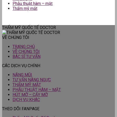
Phẫu thuật hàm – mặt
Thẩm mỹ mắt
THẨM MỸ QUỐC TẾ DOCTOR
VỀ CHÚNG TÔI
TRANG CHỦ
VỀ CHÚNG TÔI
BÁC SĨ TƯ VẤN
CÁC DỊCH VỤ CHÍNH
NÂNG MŨI
TƯ VẤN NÂNG NGỰC
THẨM MỸ MẮT
PHẪU THUẬT HÀM – MẶT
HÚT MỠ – CẤY MỠ
DỊCH VỤ KHÁC
THEO DÕI FANPAGE