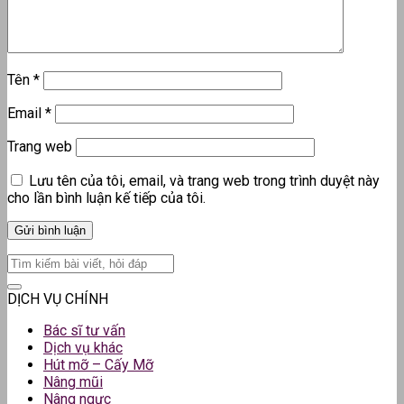
Tên
*
Email
*
Trang web
Lưu tên của tôi, email, và trang web trong trình duyệt này
cho lần bình luận kế tiếp của tôi.
DỊCH VỤ CHÍNH
Bác sĩ tư vấn
Dịch vụ khác
Hút mỡ – Cấy Mỡ
Nâng mũi
Nâng ngực