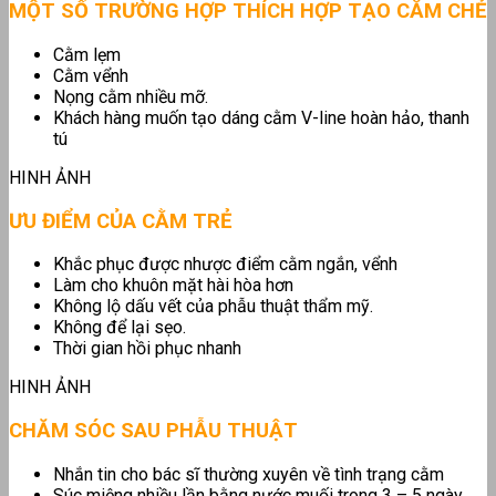
MỘT SỐ TRƯỜNG HỢP THÍCH HỢP TẠO CẰM CHẺ
Cằm lẹm
Cằm vểnh
Nọng cằm nhiều mỡ.
Khách hàng muốn tạo dáng cằm V-line hoàn hảo, thanh
tú
HINH ẢNH
ƯU ĐIỂM CỦA CẰM TRẺ
Khắc phục được nhược điểm cằm ngắn, vểnh
Làm cho khuôn mặt hài hòa hơn
Không lộ dấu vết của phẫu thuật thẩm mỹ.
Không để lại sẹo.
Thời gian hồi phục nhanh
HINH ẢNH
CHĂM SÓC SAU PHẪU THUẬT
Nhắn tin cho bác sĩ thường xuyên về tình trạng cằm
Súc miệng nhiều lần bằng nước muối trong 3 – 5 ngày