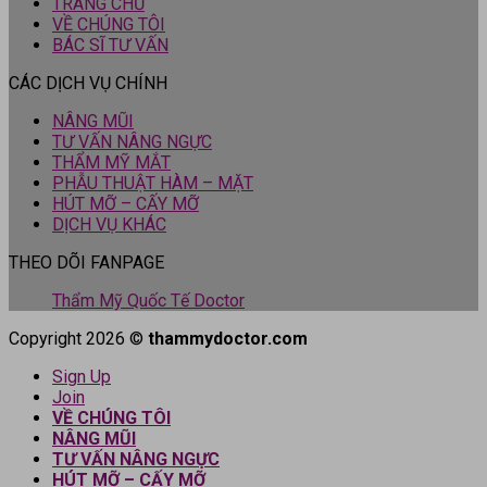
TRANG CHỦ
VỀ CHÚNG TÔI
BÁC SĨ TƯ VẤN
CÁC DỊCH VỤ CHÍNH
NÂNG MŨI
TƯ VẤN NÂNG NGỰC
THẨM MỸ MẮT
PHẪU THUẬT HÀM – MẶT
HÚT MỠ – CẤY MỠ
DỊCH VỤ KHÁC
THEO DÕI FANPAGE
Thẩm Mỹ Quốc Tế Doctor
Copyright 2026 ©
thammydoctor.com
Sign Up
Join
VỀ CHÚNG TÔI
NÂNG MŨI
TƯ VẤN NÂNG NGỰC
HÚT MỠ – CẤY MỠ