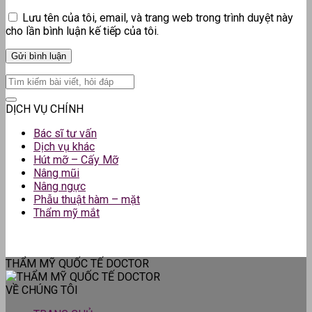
Lưu tên của tôi, email, và trang web trong trình duyệt này
cho lần bình luận kế tiếp của tôi.
DỊCH VỤ CHÍNH
Bác sĩ tư vấn
Dịch vụ khác
Hút mỡ – Cấy Mỡ
Nâng mũi
Nâng ngực
Phẫu thuật hàm – mặt
Thẩm mỹ mắt
THẨM MỸ QUỐC TẾ DOCTOR
VỀ CHÚNG TÔI