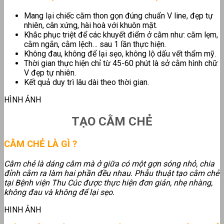
Mang lại chiếc cằm thon gọn đúng chuẩn V line, đẹp tự
nhiên, cân xứng, hài hoà với khuôn mặt.
Khắc phục triệt để các khuyết điểm ở cằm như: cằm lẹm,
cằm ngắn, cằm lệch… sau 1 lần thực hiện.
Không đau, không để lại sẹo, không lộ dấu vết thẩm mỹ.
Thời gian thực hiện chỉ từ 45-60 phút là sở cằm hình chữ
V đẹp tự nhiên.
Kết quả duy trì lâu dài theo thời gian.
HÌNH ẢNH
TẠO CẰM CHẺ
CẰM CHẺ LÀ GÌ ?
Cằm chẻ là dáng cằm mà ở giữa có một gợn sóng nhỏ, chia
đỉnh cằm ra làm hai phần đều nhau. Phẫu thuật tạo cằm chẻ
tại Bệnh viện Thu Cúc được thực hiện đơn giản, nhẹ nhàng,
không đau và không để lại sẹo.
HINH ẢNH