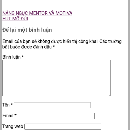
NÂNG NGỰC MENTOR VÀ MOTIVA
HÚT MỠ ĐÙI
Để lại một bình luận
Email của bạn sẽ không được hiển thị công khai.
Các trường
bắt buộc được đánh dấu
*
Bình luận
*
Tên
*
Email
*
Trang web