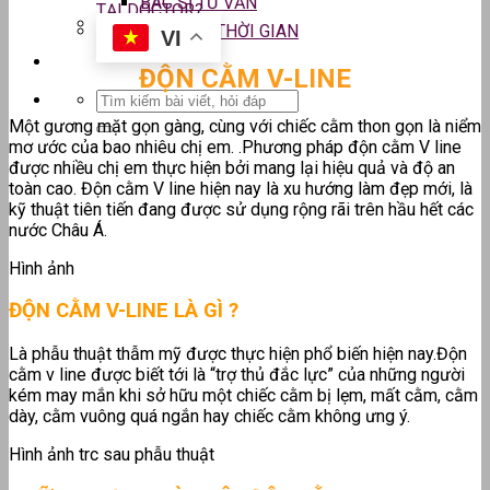
BÁC SĨ TƯ VẤN
TẠI DOCTOR?
2.6
CHI PHÍ VÀ THỜI GIAN
VI
ĐỘN CẰM V-LINE
Một gương mặt gọn gàng, cùng với chiếc cằm thon gọn là niểm
mơ ước của bao nhiêu chị em. .Phương pháp độn cằm V line
được nhiều chị em thực hiện bởi mang lại hiệu quả và độ an
toàn cao. Độn cằm V line hiện nay là xu hướng làm đẹp mới, là
kỹ thuật tiên tiến đang được sử dụng rộng rãi trên hầu hết các
nước Châu Á.
Hình ảnh
ĐỘN CẰM V-LINE LÀ GÌ ?
Là phẫu thuật thẫm mỹ được thực hiện phổ biến hiện nay.Độn
cằm v line được biết tới là “trợ thủ đắc lực” của những người
kém may mắn khi sở hữu một chiếc cằm bị lẹm, mất cằm, cằm
dày, cằm vuông quá ngắn hay chiếc cằm không ưng ý.
Hình ảnh trc sau phẫu thuật