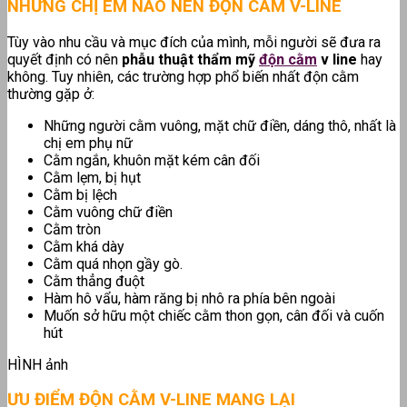
NHỮNG CHỊ EM NÀO NÊN ĐỘN CẰM V-LINE
Tùy vào nhu cầu và mục đích của mình, mỗi người sẽ đưa ra
quyết định có nên
phẫu thuật thẩm mỹ
độn cằm
v line
hay
không. Tuy nhiên, các trường hợp phổ biến nhất độn cằm
thường gặp ở:
Những người cằm vuông, mặt chữ điền, dáng thô, nhất là
chị em phụ nữ
Cằm ngắn, khuôn mặt kém cân đối
Cằm lẹm, bị hụt
Cằm bị lệch
Cằm vuông chữ điền
Cằm tròn
Cằm khá dày
Cằm quá nhọn gầy gò.
Cằm thẳng đuột
Hàm hô vẩu, hàm răng bị nhô ra phía bên ngoài
Muốn sở hữu một chiếc cằm thon gọn, cân đối và cuốn
hút
HÌNH ảnh
ƯU ĐIỂM ĐỘN CẰM V-LINE MANG LẠI