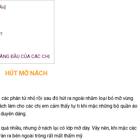
Ẩn
]
?
HÀNG ĐẦU CỦA CÁC CHỊ
HÚT MỠ NÁCH
các phân tử nhỏ rồi sau đó hút ra ngoài nhằm loại bỏ mỡ vùng
ách làm cho các chị em cảm thấy tự ti khi mặc những bộ quần áo
 duyên dáng.
 quá nhiều, nhưng ở nách lại có lớp mỡ dày. Vây nên, khi mặc các
ràn ra bên ngoài trông rất mất thẩm mỹ.