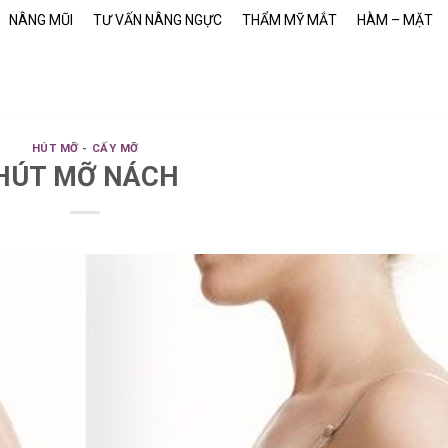
NÂNG MŨI
TƯ VẤN NÂNG NGỰC
THẨM MỸ MẮT
HÀM – MẶT
HÚT MỠ - CẤY MỠ
HÚT MỠ NÁCH