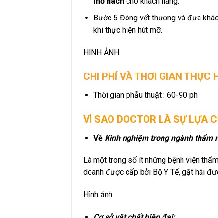
mỡ nách
cho khách hàng.
Bước 5 Đóng vết thương và đưa khách
khi thực hiện hút mỡ.
HINH ẢNH
CHI PHÍ VÀ THƠI GIAN THỰC 
Thời gian phẫu thuật : 60-90 ph
VÌ SAO DOCTOR LÀ SỰ LỰA 
Về
Kinh nghiệm trong ngành thẩm 
Là một trong số ít những bệnh viện thẩ
doanh được cấp bởi Bộ Y Tế, gặt hái được
Hình ảnh
Cơ sở vật chất hiện đại: