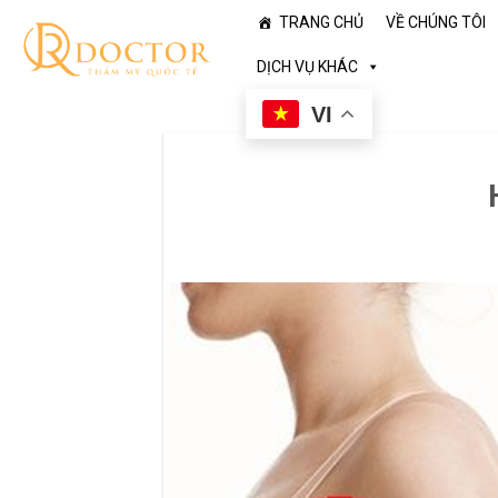
Skip
TRANG CHỦ
VỀ CHÚNG TÔI
to
content
DỊCH VỤ KHÁC
VI