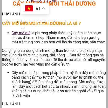
BÁC SĨ TƯ VẤN
CẤY MỠ/MÁ/MÔI THÁI DƯƠNG
VI
HINH ẢNH
CẤY MỠ MÁ/MÔI/THAI DƯƠNG LÀ GÌ ?
Cấy mỡ má
là phương pháp thẩm mỹ nhằm khắc phục
nhược điểm má hóp. Nhằm mang đến cho bạn gương
mặt trẻ trung hơn, đẹp hơn với làn da căng mịn, săn chắc
Công nghệ sử dụng chính mỡ tự thân trên cơ thể của bạn, tại
các vùng dư thừa như: bụng, đùi, hông,…. Sau đó thông qua hệ
thống thiết bị ly tâm chiết tách để thu được các mô mỡ nguyên
gốc và
bơm mỡ
vào vùng má cần điều trị.
Cấy mỡ môi là phương pháp thẩm mỹ làm đầy môi mỏng
bằng cách cấy mỡ tự thân (mỡ được lấy từ chính cơ thể
khách hàng) để làm căng đôi môi mỏng. Môi mỏng được
làm đầy một cách hết sức tự nhiên, nhanh chóng, an toàn,
không hề sử dụng chất liệu độn từ bên ngoài và kết quả
là vĩnh viễn.
HINH ẢNH