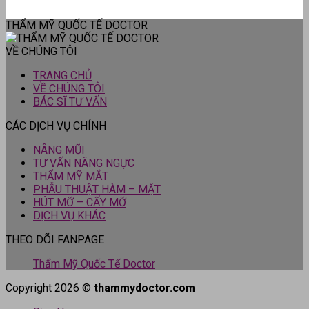
THẨM MỸ QUỐC TẾ DOCTOR
VỀ CHÚNG TÔI
TRANG CHỦ
VỀ CHÚNG TÔI
BÁC SĨ TƯ VẤN
CÁC DỊCH VỤ CHÍNH
NÂNG MŨI
TƯ VẤN NÂNG NGỰC
THẨM MỸ MẮT
PHẪU THUẬT HÀM – MẶT
HÚT MỠ – CẤY MỠ
DỊCH VỤ KHÁC
THEO DÕI FANPAGE
Thẩm Mỹ Quốc Tế Doctor
Copyright 2026 ©
thammydoctor.com