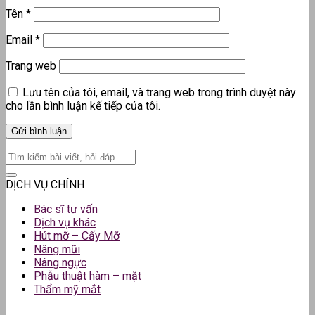
Tên
*
Email
*
Trang web
Lưu tên của tôi, email, và trang web trong trình duyệt này
cho lần bình luận kế tiếp của tôi.
DỊCH VỤ CHÍNH
Bác sĩ tư vấn
Dịch vụ khác
Hút mỡ – Cấy Mỡ
Nâng mũi
Nâng ngực
Phẫu thuật hàm – mặt
Thẩm mỹ mắt