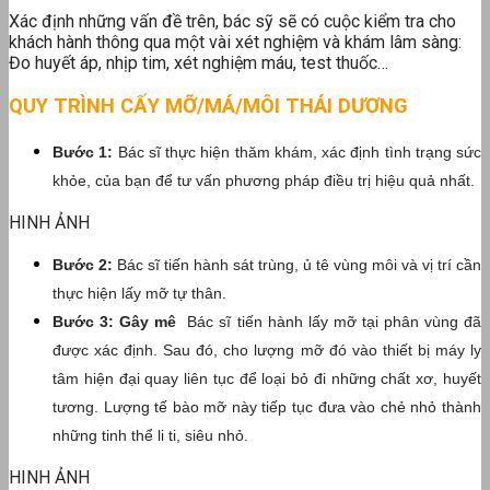
Xác định những vấn đề trên, bác sỹ sẽ có cuộc kiểm tra cho
khách hành thông qua một vài xét nghiệm và khám lâm sàng:
Đo huyết áp, nhịp tim, xét nghiệm máu, test thuốc…
QUY TRÌNH CẤY MỠ/MÁ/MÔI THÁI DƯƠNG
Bước 1:
Bác sĩ thực hiện thăm khám, xác định tình trạng sức
khỏe, của bạn để tư vấn phương pháp điều trị hiệu quả nhất.
HINH ẢNH
Bước 2:
Bác sĩ tiến hành sát trùng, ủ tê vùng môi và vị trí cần
thực hiện lấy mỡ tự thân.
Bước 3: Gây mê
Bác sĩ tiến hành lấy mỡ tại phân vùng đã
được xác định. Sau đó, cho lượng mỡ đó vào thiết bị máy ly
tâm hiện đại quay liên tục để loại bỏ đi những chất xơ, huyết
tương. Lượng tế bào mỡ này tiếp tục đưa vào chẻ nhỏ thành
những tinh thể li ti, siêu nhỏ.
HINH ẢNH