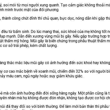
, soi mói từ mọi người xung quanh. Tạo cảm giác không thoải mái
hính mình trước mặt của đối phương.
hành công chút đỉnh thì chủ quan, bực dọc, nóng dẫn khi gặp thất
ều từ bẩm sinh. Do lúc mang thai, sức khoẻ của mẹ không tốt nên
a đạp mạnh. Dẫn đến xương vùng mũi bị gãy. Nếu gặp trường hợp t
uật thẩm mỹ hỏng. Mũi gãy là biến chứng trong phẫu thuật thẩm 
c cơ sở trái phép, kém chất lượng.
 hàng thắc mắc liệu mũi gãy có ảnh hưởng đến sức khoẻ hay khôn
uy cơ cao mắc bệnh về xoanh mũi, chiếm đến 32% so với người bình
 chảy máu cam, ngủ ngáy hoặc suy giảm khứu giác.
ẻ mà còn ảnh hưởng đến đời sống hàng ngày. Một phần cũng là tí
guyên nhân mà họ không được đón nhận, không tạo được cơ hội ch
ũi đã thay đổi so với bình thường. Để làm mới bản thân thì phẫu 