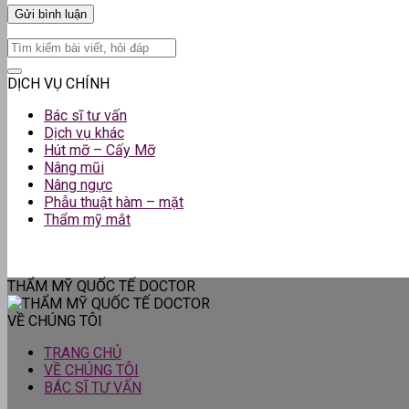
DỊCH VỤ CHÍNH
Bác sĩ tư vấn
Dịch vụ khác
Hút mỡ – Cấy Mỡ
Nâng mũi
Nâng ngực
Phẫu thuật hàm – mặt
Thẩm mỹ mắt
THẨM MỸ QUỐC TẾ DOCTOR
VỀ CHÚNG TÔI
TRANG CHỦ
VỀ CHÚNG TÔI
BÁC SĨ TƯ VẤN