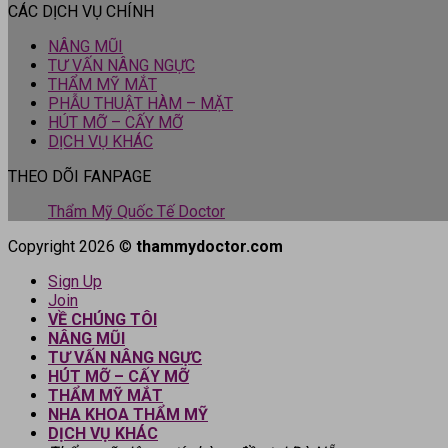
CÁC DỊCH VỤ CHÍNH
NÂNG MŨI
TƯ VẤN NÂNG NGỰC
THẨM MỸ MẮT
PHẪU THUẬT HÀM – MẶT
HÚT MỠ – CẤY MỠ
DỊCH VỤ KHÁC
THEO DÕI FANPAGE
Thẩm Mỹ Quốc Tế Doctor
Copyright 2026 ©
thammydoctor.com
Sign Up
Join
VỀ CHÚNG TÔI
NÂNG MŨI
TƯ VẤN NÂNG NGỰC
HÚT MỠ – CẤY MỠ
THẨM MỸ MẮT
NHA KHOA THẨM MỸ
DỊCH VỤ KHÁC