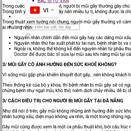
BÁC SĨ TƯ VẤN
Trong cuộc sống thường nhật, người bị mũi gãy thường gây chú ý
VI
Trong tình yêu, từ đó cũng gây nên nhiều tự ti, không được là c
Trong thuật xem tướng nói chung, người mũi gãy thường vô cảm, t
ai nhường nhịn.
Nguyên nhân chính dẫn đến mũi gãy hay các dáng mũi xấu đ
Nguyên nhân thứ hai xuất phát từ tai nạn, bệnh nhân bị v
Ngoài ra, không thể không kể đến nguyên nhân từ phẫu th
Doctor để được bác sĩ sửa lại mũi sau khi nâng mũi tại cá
3/ MŨI GÃY CÓ ẢNH HƯỞNG ĐẾN SỨC KHOẺ KHÔNG?
Vì sống mũi gặp phải khiếm khuyết đứt gãy,.. nên không khách
Theo thống kê của bộ y khoa, thì bệnh nhân bị mũi gãy sẽ có ng
chứng bệnh như ngạt mũi, khó thở, niêm dịch chảy nhiều, dễ bị
3/ CÁCH ĐIỀU TRỊ CHO NGƯỜI BỊ MŨI GÃY TẠI ĐÀ NẴNG
Như đã nói ở trên, gãy mũi không những ảnh hưởng đến sức kho
nhân tướng xấu, diện mạo không ưa nhìn, là một trong những n
Gãy mũi cũng được xem là một ca phẫu thuật khó, bởi cấu trúc m