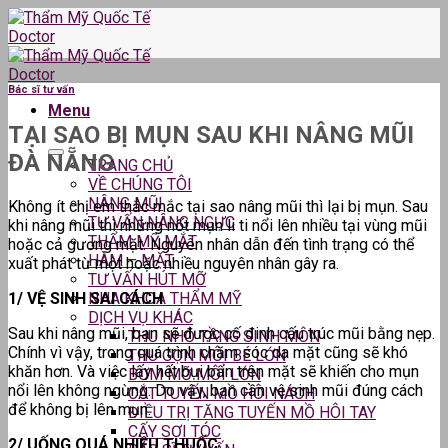
Skip
to
content
Bác sĩ tư vấn
Menu
TẠI SAO BỊ MỤN SAU KHI NÂNG MŨI
ĐÀ NẴNG
TRANG CHỦ
VỀ CHÚNG TÔI
NÂNG MŨI
Không ít chị em thắc mắc tại sao nâng mũi thì lại bị mụn. Sau
TƯ VẤN NÂNG NGỰC
khi nâng mũi thì những nốt mụn li ti nổi lên nhiều tại vùng mũi
THẨM MỸ MẮT
hoặc cả gương mặt. Nguyên nhân dẫn đến tình trạng có thể
HÀM – MẶT
xuất phát từ một hoặc nhiều nguyên nhân gây ra.
TƯ VẤN HÚT MỠ
1/ VỆ SINH SAI CÁCH
NHA KHOA THẨM MỸ
DỊCH VỤ KHÁC
Sau khi nâng mũi, bạn sẽ được cố đinh cấu trúc mũi bằng nẹp.
THU NHỎ TẦNG SINH MÔN
Chính vì vậy, trong quá trình chăm sóc da mặt cũng sẽ khó
THU GỌN MÔI BÉ LỚN
khăn hơn. Và việc lấy hết bụi bẩn trên mặt sẽ khiến cho mụn
BƠM MỠ MÔI LỚN
nổi lên không ngừng. Do vậy, bạn cần vệ sinh mũi đúng cách
CẮT TUYẾN MỒ HÔI NÁCH
để không bị lên mụn.
ĐIỀU TRỊ TĂNG TUYẾN MỒ HÔI TAY
CẤY SỢI TÓC
2/ UỐNG QUÁ NHIỀU THUỐC