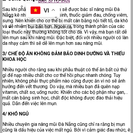
BÁC SĨ TƯ VẤN
Sau khi phẫu thuật nâng, bạn sẽ được bác sĩ nâng mũi Đà
VI
Nẵng kê nhiều thuốc kháng sinh, thuốc giảm đau, chống viêm,
sưng. Nên khiến cho cơ thể bị mất cân bằng nội tiết tố, da khô
và dễ nhiễm bụi bẩn hơn. Ngoài ra, trong thành phần của các
loại thuốc này thường không tốt cho da. Vì vậy, mà bạn rất dễ
lên mụn sau khi nâng mũi. Đặc biệt, đối với nhiều người có làn
da nhạy cảm thì sẽ dễ lên mụn hơn sau nâng mũi.
3/ CHẾ ĐỘ ĂN KHÔNG ĐẢM BẢO DINH DƯỠNG VÀ THIẾU
KHOA HỌC
Nhiều người cho rằng sau khi phẫu thuật có thể ăn bất cứ thứ
gì để nạp nhiều chất cho cơ thể hồi phục nhanh chóng. Tuy
nhiên, không phải thực phẩm nào cũng được ăn vì nó sẽ ảnh
hưởng đến vết thương. Do vậy, mà nhiều bạn đã quên nạp
vitamin, chất sơ, uống nước. Khiến cho các bộ phận như gan,…
mất cân bằng sinh học, chất độc không được đào thải hiệu
quả. Dẫn đến việc lên mụn.
4/ KHÓ NGỦ
Nhiều chuyên gia nâng mũi Đà Nẵng cũng chỉ ra rằng bị mụn
cũng là dấu hiệu của việc mất ngủ. Bởi vì cảm giác đau nhức, ê