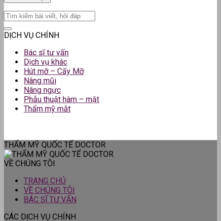
DỊCH VỤ CHÍNH
Bác sĩ tư vấn
Dịch vụ khác
Hút mỡ – Cấy Mỡ
Nâng mũi
Nâng ngực
Phẫu thuật hàm – mặt
Thẩm mỹ mắt
THẨM MỸ QUỐC TẾ DOCTOR
VỀ CHÚNG TÔI
TRANG CHỦ
VỀ CHÚNG TÔI
BÁC SĨ TƯ VẤN
CÁC DỊCH VỤ CHÍNH