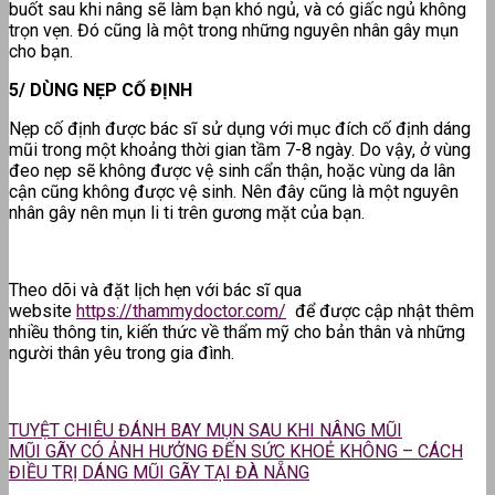
buốt sau khi nâng sẽ làm bạn khó ngủ, và có giấc ngủ không
trọn vẹn. Đó cũng là một trong những nguyên nhân gây mụn
cho bạn.
5/ DÙNG NẸP CỐ ĐỊNH
Nẹp cố định được bác sĩ sử dụng với mục đích cố định dáng
mũi trong một khoảng thời gian tầm 7-8 ngày. Do vậy, ở vùng
đeo nẹp sẽ không được vệ sinh cẩn thận, hoặc vùng da lân
cận cũng không được vệ sinh. Nên đây cũng là một nguyên
nhân gây nên mụn li ti trên gương mặt của bạn.
Theo dõi và đặt lịch hẹn với bác sĩ qua
website
https://thammydoctor.com/
để được cập nhật thêm
nhiều thông tin, kiến thức về thẩm mỹ cho bản thân và những
người thân yêu trong gia đình.
TUYỆT CHIÊU ĐÁNH BAY MỤN SAU KHI NÂNG MŨI
MŨI GÃY CÓ ẢNH HƯỞNG ĐẾN SỨC KHOẺ KHÔNG – CÁCH
ĐIỀU TRỊ DÁNG MŨI GÃY TẠI ĐÀ NẴNG