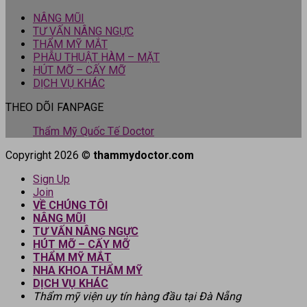
NÂNG MŨI
TƯ VẤN NÂNG NGỰC
THẨM MỸ MẮT
PHẪU THUẬT HÀM – MẶT
HÚT MỠ – CẤY MỠ
DỊCH VỤ KHÁC
THEO DÕI FANPAGE
Thẩm Mỹ Quốc Tế Doctor
Copyright 2026 ©
thammydoctor.com
Sign Up
Join
VỀ CHÚNG TÔI
NÂNG MŨI
TƯ VẤN NÂNG NGỰC
HÚT MỠ – CẤY MỠ
THẨM MỸ MẮT
NHA KHOA THẨM MỸ
DỊCH VỤ KHÁC
Thẩm mỹ viện uy tín hàng đầu tại Đà Nẵng