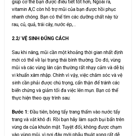
giúp cơ thể bạn được điều tiết tốt hơn, Ngoài ra,
vitamin A,C còn hỗ trợ mũi của bạn được hồi phục
nhanh chóng. Bạn có thể tìm các dưỡng chất này từ
rau, củ, quả, trái cây, nước ép,…
2.2/ VỆ SINH ĐÚNG CÁCH
Sau khi nâng, mũi cần một khoảng thời gian nhất định
mới có thể về lại trạng thái bình thường. Do đó, vùng
mũi và các vùng lân cận thường rất nhạy cảm và dễ bị
vi khuẩn xâm nhập. Chính vì vậy, việc chăm sóc và vệ
sinh cần phải được chú trọng, cẩn thận để tránh các
biến chứng và giảm tối đa việc lên mụn. Bạn có thể
thực hiện theo quy trình sau:
Bước 1:
Đầu tiên, bông tẩy trang thấm vào nước tẩy
trang và vắt khô đi. Rồi bạn hãy làm sạch bụi bẩn trên
vùng da của khuôn mặt. Tuyệt đối, không được chạm
vào vùng mũi, vì nơi đây mới phẫu thuật xong rất dễ