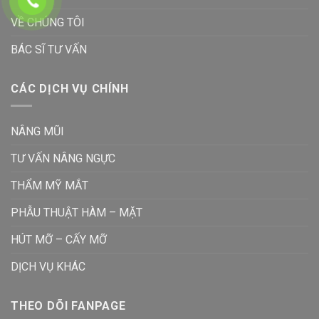
VỀ CHÚNG TÔI
BÁC SĨ TƯ VẤN
CÁC DỊCH VỤ CHÍNH
NÂNG MŨI
TƯ VẤN NÂNG NGỰC
THẨM MỸ MẮT
PHẪU THUẬT HÀM – MẶT
HÚT MỠ – CẤY MỠ
DỊCH VỤ KHÁC
THEO DÕI FANPAGE