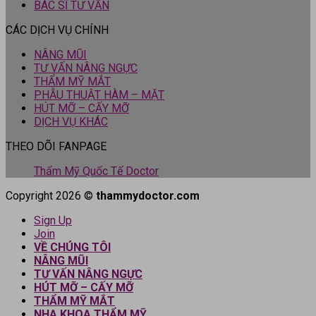
BÁC SĨ TƯ VẤN
CÁC DỊCH VỤ CHÍNH
NÂNG MŨI
TƯ VẤN NÂNG NGỰC
THẨM MỸ MẮT
PHẪU THUẬT HÀM – MẶT
HÚT MỠ – CẤY MỠ
DỊCH VỤ KHÁC
THEO DÕI FANPAGE
Thẩm Mỹ Quốc Tế Doctor
Copyright 2026 ©
thammydoctor.com
Sign Up
Join
VỀ CHÚNG TÔI
NÂNG MŨI
TƯ VẤN NÂNG NGỰC
HÚT MỠ – CẤY MỠ
THẨM MỸ MẮT
NHA KHOA THẨM MỸ