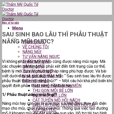
Skip
to
content
Bác sĩ tư vấn
Menu
SAU SINH BAO LÂU THÌ PHẪU THUẬT
NÂNG MŨI ĐƯỢC?
TRANG CHỦ
VỀ CHÚNG TÔI
NÂNG MŨI
TƯ VẤN NÂNG NGỰC
Vì không phải đối tượng nào cũng được nâng mũi ngay. Mà
THẨM MỸ MẮT
các chuyên gia nâng mũi phải xét đến tình trạng của cơ thể,
HÀM – MẶT
bệnh lý mới đưa ra phương pháp nâng phù hợp được. Và bài
TƯ VẤN HÚT MỠ
viết dưới đây sẽ giải đáp thắc mắc “ Sau sinh bao lâu thì được
NHA KHOA THẨM MỸ
phẫu thuật thẩm mỹ nâng mũi?” – Một câu hỏi khá phổ biến khi
DỊCH VỤ KHÁC
quyết định phẫu thuật nâng mũi hiện nay.
THU NHỎ TẦNG SINH MÔN
THU GỌN MÔI BÉ LỚN
1/ Phẫu thuật nâng mũi là gì?
BƠM MỠ MÔI LỚN
CẮT TUYẾN MỒ HÔI NÁCH
Nâng mũi hay còn gọi là sửa mũi. Là hình thức thay đổi diện
ĐIỀU TRỊ TĂNG TUYẾN MỒ HÔI TAY
mạo cho mũi, chức năng của mũi. Thông qua việc tạo đường
CẤY SỢI TÓC
mổ ở khoang mũi để đặt vật liệu sụn vào. Hỗ trợ tái tạo hình