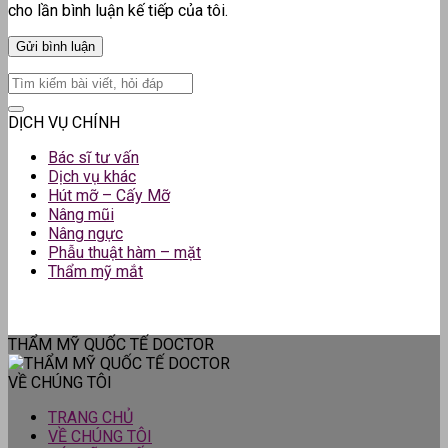
cho lần bình luận kế tiếp của tôi.
DỊCH VỤ CHÍNH
Bác sĩ tư vấn
Dịch vụ khác
Hút mỡ – Cấy Mỡ
Nâng mũi
Nâng ngực
Phẫu thuật hàm – mặt
Thẩm mỹ mắt
THẨM MỸ QUỐC TẾ DOCTOR
VỀ CHÚNG TÔI
TRANG CHỦ
VỀ CHÚNG TÔI