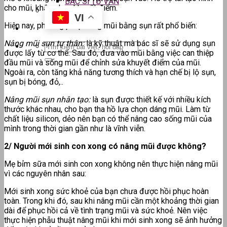
BÁC SĨ TƯ VẤN
cho mũi, khắc phục khuyết điểm.
VI
Hiện nay, phương pháp nâng mũi bằng sụn rất phổ biến:
Nâng mũi sụn tự thân:
là kỹ thuật mà bác sĩ sẽ sử dụng sụn
được lấy từ cơ thể. Sau đó, đưa vào mũi bằng việc can thiệp
đầu mũi và sống mũi để chỉnh sửa khuyết điểm của mũi.
Ngoài ra, còn tăng khả năng tương thích và hạn chế bị lộ sụn,
sụn bị bóng, đỏ,..
Nâng mũi sụn nhân tạo:
là sụn được thiết kế với nhiều kích
thước khác nhau, cho bạn tha hồ lựa chọn dáng mũi. Làm từ
chất liệu silicon, dẻo nên bạn có thể nâng cao sống mũi của
mình trong thời gian gần như là vĩnh viễn.
2/ Người mới sinh con xong có nâng mũi được không?
Mẹ bỉm sữa mới sinh con xong không nên thực hiện nâng mũi
vì các nguyên nhân sau:
Mới sinh xong sức khoẻ của bạn chưa được hồi phục hoàn
toàn. Trong khi đó, sau khi nâng mũi cần một khoảng thời gian
dài để phục hồi cả về tình trạng mũi và sức khoẻ. Nên việc
thực hiện phẫu thuật nâng mũi khi mới sinh xong sẽ ảnh hưởng