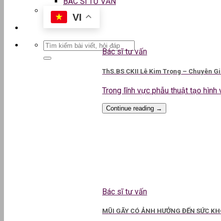
BÁC SĨ TƯ VẤN
VI
Bác sĩ tư vấn
ThS.BS CKII Lê Kim Trọng – Chuyên G
Trong lĩnh vực phẫu thuật tạo hình v
Continue reading
→
Bác sĩ tư vấn
MŨI GÃY CÓ ẢNH HƯỞNG ĐẾN SỨC KHO