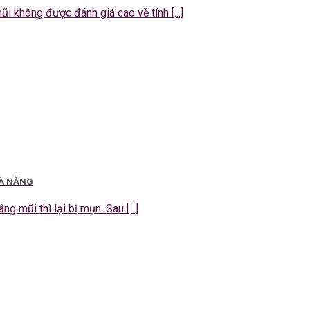
 không được đánh giá cao về tính [...]
ĐÀ NẴNG
g mũi thì lại bị mụn. Sau [...]