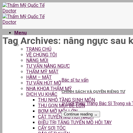
Skip
to
content
Menu
Tag Archives:
nâng ngực sau k
TRANG CHỦ
VỀ CHÚNG TÔI
NÂNG MŨI
TƯ VẤN NÂNG NGỰC
THẨM MỸ MẮT
HÀM – MẶT
Bác sĩ tư vấn
TƯ VẤN HÚT MỠ
NHA KHOA THẨM MỸ
CHÍNH SÁCH VÀ QUYỀN RIÊNG TƯ
DỊCH VỤ KHÁC
THU NHỎ TẦNG SINH MÔN
1. Giới thiệu Trang Bác Sĩ Trọng và
THU GỌN MÔI BÉ LỚN
BƠM MỠ MÔI LỚN
Continue reading
→
CẮT TUYẾN MỒ HÔI NÁCH
ĐIỀU TRỊ TĂNG TUYẾN MỒ HÔI TAY
CẤY SỢI TÓC