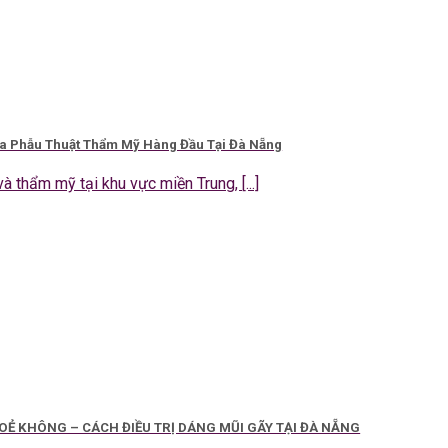
ia Phẫu Thuật Thẩm Mỹ Hàng Đầu Tại Đà Nẵng
à thẩm mỹ tại khu vực miền Trung, [...]
Ẻ KHÔNG – CÁCH ĐIỀU TRỊ DÁNG MŨI GÃY TẠI ĐÀ NẴNG