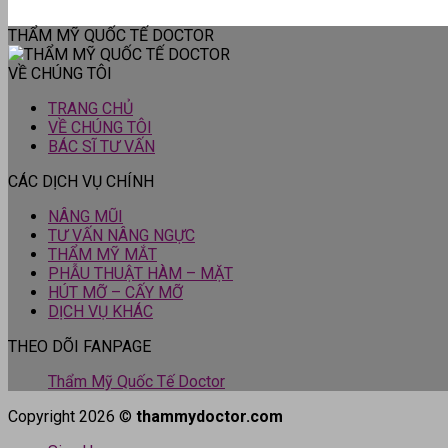
THẨM MỸ QUỐC TẾ DOCTOR
VỀ CHÚNG TÔI
TRANG CHỦ
VỀ CHÚNG TÔI
BÁC SĨ TƯ VẤN
CÁC DỊCH VỤ CHÍNH
NÂNG MŨI
TƯ VẤN NÂNG NGỰC
THẨM MỸ MẮT
PHẪU THUẬT HÀM – MẶT
HÚT MỠ – CẤY MỠ
DỊCH VỤ KHÁC
THEO DÕI FANPAGE
Thẩm Mỹ Quốc Tế Doctor
Copyright 2026 ©
thammydoctor.com