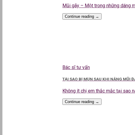
Mũi gãy – Một trong những dáng mũi
Continue reading
→
Bác sĩ tư vấn
TẠI SAO BỊ MỤN SAU KHI NÂNG MŨI 
Không ít chị em thắc mắc tại sao nân
Continue reading
→