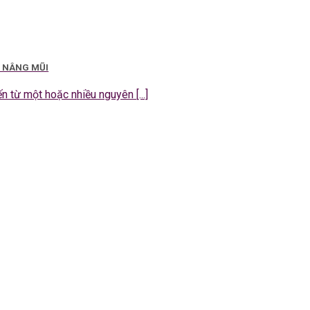
I NÂNG MŨI
 từ một hoặc nhiều nguyên [...]