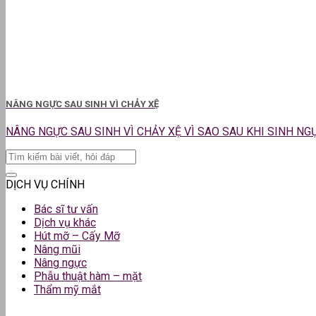
NÂNG NGỰC SAU SINH VÌ CHẢY XỆ
NÂNG NGỰC SAU SINH VÌ CHẢY XỆ VÌ SAO SAU KHI SINH NGỰC 
DỊCH VỤ CHÍNH
Bác sĩ tư vấn
Dịch vụ khác
Hút mỡ – Cấy Mỡ
Nâng mũi
Nâng ngực
Phẫu thuật hàm – mặt
Thẩm mỹ mắt