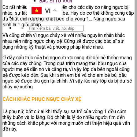
BÁC SĨ TƯ VẤN
Có rất nhiều nguyên nhân khiến cho các dây cơ nâng ngực bị
VI
nhão, sự lão hóa, cho em bé bé. Hay do cơ thể không cung cấp
đủ chất dinh dưỡng, chất béo cho vòng 1… Nâng ngực sau
sinh là 1 giải pháp.
Và cũng chính vì ngực chảy xê với nhiều nguyên nhân khác
nhau nên nâng ngực chảy xệ. Cũng sẽ được các bác sĩ sử
dụng những kỹ thuật và phương pháp khác nhau.
Ở đây cấu trúc của bộ ngực được nâng đỡ bởi hệ thống mạng
của các dây chằng. Trong quá trình mang thai bầu ngực của
người mẹ sẽ dãn nở và căng ra, vì vậy lớp da bên ngoài cũng
sẽ được kéo dãn. Sau khi sinh em bé và cho em bé bú, bầu
ngực sẽ được thu gọn lại chính .Vì vậy lúc này lớp da bị dư sẽ
chảy xệ xuống.
CÁCH KHẮC PHỤC NGỰC CHẢY XỆ
Là phụ nữ, bất cứ ai khi thấy sự sa trễ của vòng 1 đều cảm
thấy buồn và lo lắng. Đó chính là lý do nhiều người tìm đến
những cách khắc phục với mong muốn cải thiện hiệu quả vấn
đề này.