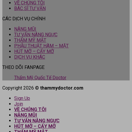
VỀ CHÚNG TÔI
BÁC SĨ TƯ VẤN
CÁC DỊCH VỤ CHÍNH
NÂNG MŨI
TƯ VẤN NÂNG NGỰC
THẨM MỸ MẮT
PHẪU THUẬT HÀM – MẶT
HÚT MỠ – CẤY MỠ
DỊCH VỤ KHÁC
THEO DÕI FANPAGE
Thẩm Mỹ Quốc Tế Doctor
Copyright 2026 ©
thammydoctor.com
Sign Up
Join
VỀ CHÚNG TÔI
NÂNG MŨI
TƯ VẤN NÂNG NGỰC
HÚT MỠ – CẤY MỠ
THẨM MỸ MẮT