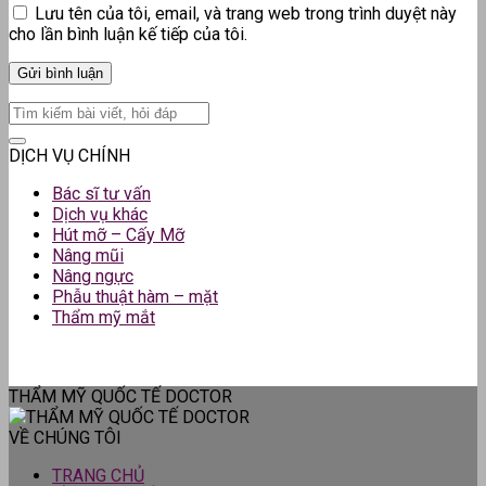
Lưu tên của tôi, email, và trang web trong trình duyệt này
cho lần bình luận kế tiếp của tôi.
DỊCH VỤ CHÍNH
Bác sĩ tư vấn
Dịch vụ khác
Hút mỡ – Cấy Mỡ
Nâng mũi
Nâng ngực
Phẫu thuật hàm – mặt
Thẩm mỹ mắt
THẨM MỸ QUỐC TẾ DOCTOR
VỀ CHÚNG TÔI
TRANG CHỦ