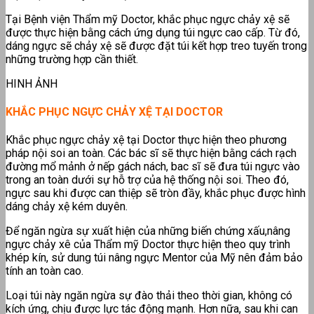
Tại Bệnh viện Thẩm mỹ Doctor, khắc phục ngực chảy xệ sẽ
được thực hiện bằng cách ứng dụng túi ngực cao cấp. Từ đó,
dáng ngực sẽ chảy xệ sẽ được đặt túi kết hợp treo tuyến trong
những trường hợp cần thiết.
HINH ẢNH
KHẮC PHỤC NGỰC CHẢY XỆ TẠI DOCTOR
Khắc phục ngực chảy xệ tại Doctor thực hiện theo phương
pháp nội soi an toàn. Các bác sĩ sẽ thực hiện bằng cách rạch
đường mổ mảnh ở nếp gách nách, bac sĩ sẽ đưa túi ngực vào
trong an toàn dưới sự hỗ trợ của hệ thống nội soi. Theo đó,
ngực sau khi được can thiệp sẽ tròn đầy, khắc phục được hình
dáng chảy xệ kém duyên.
Để ngăn ngừa sự xuất hiện của những biến chứng xấu,nâng
ngực chảy xê của Thẩm mỹ Doctor thực hiện theo quy trình
khép kín, sử dung túi nâng ngực Mentor của Mỹ nên đảm bảo
tính an toàn cao.
Loại túi này ngăn ngừa sự đào thải theo thời gian, không có
kích ứng, chịu được lực tác động mạnh. Hơn nữa, sau khi can