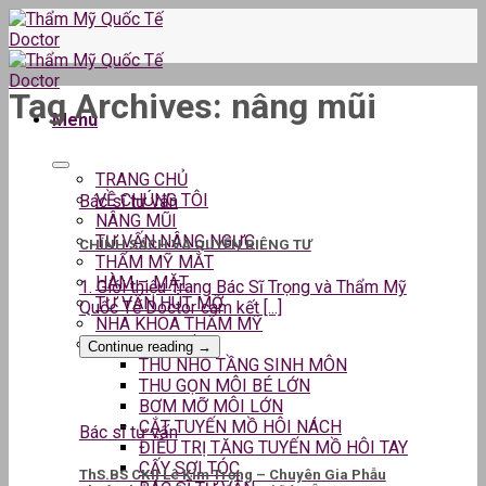
Skip
to
content
Tag Archives:
nâng mũi
Menu
TRANG CHỦ
VỀ CHÚNG TÔI
Bác sĩ tư vấn
NÂNG MŨI
TƯ VẤN NÂNG NGỰC
CHÍNH SÁCH VÀ QUYỀN RIÊNG TƯ
THẨM MỸ MẮT
HÀM – MẶT
1. Giới thiệu Trang Bác Sĩ Trọng và Thẩm Mỹ
TƯ VẤN HÚT MỠ
Quốc Tế Doctor cam kết [...]
NHA KHOA THẨM MỸ
DỊCH VỤ KHÁC
Continue reading
→
THU NHỎ TẦNG SINH MÔN
THU GỌN MÔI BÉ LỚN
BƠM MỠ MÔI LỚN
CẮT TUYẾN MỒ HÔI NÁCH
Bác sĩ tư vấn
ĐIỀU TRỊ TĂNG TUYẾN MỒ HÔI TAY
CẤY SỢI TÓC
ThS.BS CKII Lê Kim Trọng – Chuyên Gia Phẫu