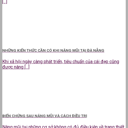
[...]
NHỮNG KIẾN THỨC CẦN CÓ KHI NÂNG MŨI TẠI ĐÀ NẴNG
Khi xã hội ngày càng phát triển, tiêu chuẩn của cái đẹp cũng
được nâng [...]
BIẾN CHỨNG SAU NÂNG MŨI VÀ CÁCH ĐIỀU TRỊ
Nâng mũi tại những cơ sở không có đủ điều kiện về trang thiết