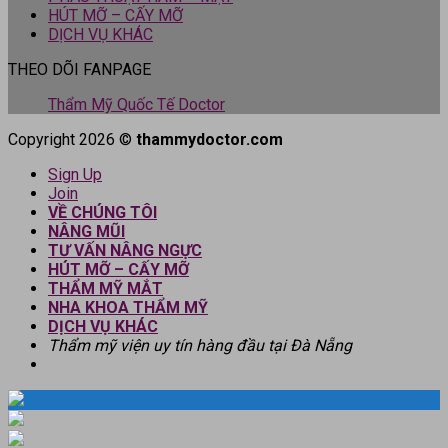
HÚT MỠ – CẤY MỠ
DỊCH VỤ KHÁC
THEO DÕI FANPAGE
Thẩm Mỹ Quốc Tế Doctor
Copyright 2026 ©
thammydoctor.com
Sign Up
Join
VỀ CHÚNG TÔI
NÂNG MŨI
TƯ VẤN NÂNG NGỰC
HÚT MỠ – CẤY MỠ
THẨM MỸ MẮT
NHA KHOA THẨM MỸ
DỊCH VỤ KHÁC
Thẩm mỹ viện uy tín hàng đầu tại Đà Nẵng