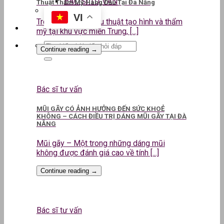
BÁC SĨ TƯ VẤN
Thuật Thẩm Mỹ Hàng Đầu Tại Đà Nẵng
VI
Trong lĩnh vực phẫu thuật tạo hình và thẩm
mỹ tại khu vực miền Trung, [...]
Continue reading
→
Bác sĩ tư vấn
MŨI GÃY CÓ ẢNH HƯỞNG ĐẾN SỨC KHOẺ
KHÔNG – CÁCH ĐIỀU TRỊ DÁNG MŨI GÃY TẠI ĐÀ
NẴNG
Mũi gãy – Một trong những dáng mũi
không được đánh giá cao về tính [...]
Continue reading
→
Bác sĩ tư vấn