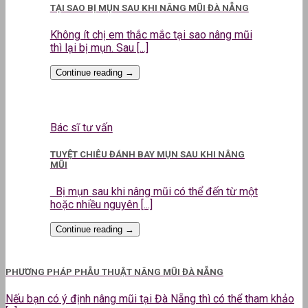
TẠI SAO BỊ MỤN SAU KHI NÂNG MŨI ĐÀ NẴNG
Không ít chị em thắc mắc tại sao nâng mũi
thì lại bị mụn. Sau [...]
Continue reading
→
Bác sĩ tư vấn
TUYỆT CHIÊU ĐÁNH BAY MỤN SAU KHI NÂNG
MŨI
Bị mụn sau khi nâng mũi có thể đến từ một
hoặc nhiều nguyên [...]
Continue reading
→
PHƯƠNG PHÁP PHẪU THUẬT NÂNG MŨI ĐÀ NẴNG
Nếu bạn có ý định nâng mũi tại Đà Nẵng thì có thể tham khảo