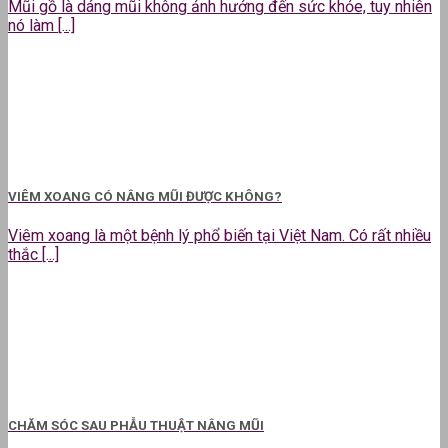
Mũi gồ là dáng mũi không ảnh hưởng đến sức khỏe, tuy nhiên
nó làm [...]
VIÊM XOANG CÓ NÂNG MŨI ĐƯỢC KHÔNG?
Viêm xoang là một bệnh lý phổ biến tại Việt Nam. Có rất nhiều
thắc [...]
CHĂM SÓC SAU PHẪU THUẬT NÂNG MŨI