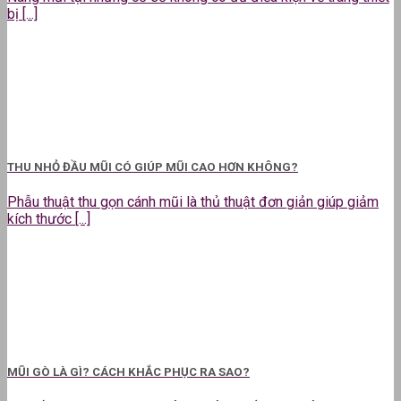
bị [...]
THU NHỎ ĐẦU MŨI CÓ GIÚP MŨI CAO HƠN KHÔNG?
Phẫu thuật thu gọn cánh mũi là thủ thuật đơn giản giúp giảm
kích thước [...]
MŨI GÒ LÀ GÌ? CÁCH KHẮC PHỤC RA SAO?