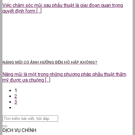
Việc chăm sóc mũi sau phẫu thuật là giai đoạn quan trọng
quyết định form [...]
NÂNG MŨI CÓ ẢNH HƯỞNG ĐẾN HÔ HẤP KHÔNG?
Nâng mũi là một trong những phương pháp phẫu thuật thẩm
mỹ được ưa chuộng [...]
1
2
3
DỊCH VỤ CHÍNH