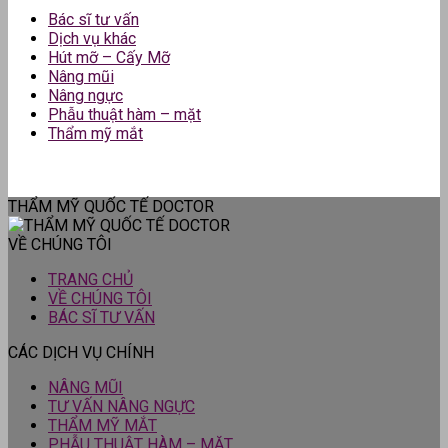
Bác sĩ tư vấn
Dịch vụ khác
Hút mỡ – Cấy Mỡ
Nâng mũi
Nâng ngực
Phẫu thuật hàm – mặt
Thẩm mỹ mắt
THẨM MỸ QUỐC TẾ DOCTOR
VỀ CHÚNG TÔI
TRANG CHỦ
VỀ CHÚNG TÔI
BÁC SĨ TƯ VẤN
CÁC DỊCH VỤ CHÍNH
NÂNG MŨI
TƯ VẤN NÂNG NGỰC
THẨM MỸ MẮT
PHẪU THUẬT HÀM – MẶT