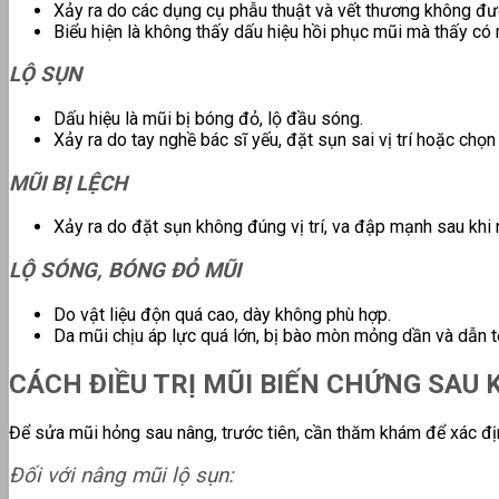
Xảy ra do các dụng cụ phẫu thuật và vết thương không đư
Biểu hiện là không thấy dấu hiệu hồi phục mũi mà thấy có 
LỘ SỤN
Dấu hiệu là mũi bị bóng đỏ, lộ đầu sóng.
Xảy ra do tay nghề bác sĩ yếu, đặt sụn sai vị trí hoặc chọ
MŨI BỊ LỆCH
Xảy ra do đặt sụn không đúng vị trí, va đập mạnh sau khi
LỘ SÓNG, BÓNG ĐỎ MŨI
Do vật liệu độn quá cao, dày không phù hợp.
Da mũi chịu áp lực quá lớn, bị bào mòn mỏng dần và dẫn tới
CÁCH ĐIỀU TRỊ MŨI BIẾN CHỨNG SAU 
Để sửa mũi hỏng sau nâng, trước tiên, cần thăm khám để xác địn
Đối với nâng mũi lộ sụn: