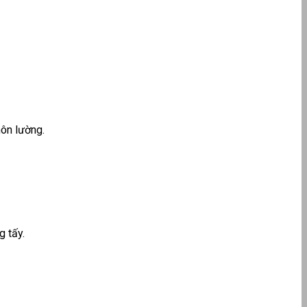
hôn lường.
g tấy.