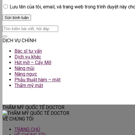
Lưu tên của tôi, email, và trang web trong trình duyệt này cho 
DỊCH VỤ CHÍNH
Bác sĩ tư vấn
Dịch vụ khác
Hút mỡ – Cấy Mỡ
Nâng mũi
Nâng ngực
Phẫu thuật hàm – mặt
Thẩm mỹ mắt
THẨM MỸ QUỐC TẾ DOCTOR
VỀ CHÚNG TÔI
TRANG CHỦ