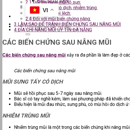
BÁC SĨ TƯ VẤN
2.1
Đối với nâng mũi lộ sụn:
2.2
Đối với mũi có dịch, nhiễm trùng:
VI
2.3
Đối với mũi bị lệch:
2.4
Đối với mũi biến chứng nặng:
3
LÀM SAO ĐỂ TRÁNH BIẾN CHỨNG SAU NÂNG MŨI
4
ĐỊA CHỈ NÂNG MŨI UY TÍN ĐÀ NẴNG
CÁC BIẾN CHỨNG SAU NÂNG MŨI
Các biến chứng sau nâng mũi
xảy ra đa phần là làm đẹp ở các
Các biến chứng sau nâng mũi
MŨI SƯNG TẤY CÓ DỊCH
Mũi sẽ hồi phục sau 5-7 ngày sau nâng mũi.
Bác sĩ có tay nghề kém, làm sai phương pháp đã khiến c
Biểu hiện là mũi đau nhức, sưng phù, có mùi hôi do dịch ứ 
NHIỄM TRÙNG MŨI
Nhiễm trùng mũi là một trong các biến chứng khi nâng mũ