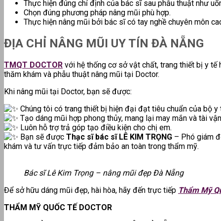
Thực hiện đúng chỉ định của bác sĩ sau phẫu thuật như uố
Chọn đúng phương pháp nâng mũi phù hợp.
Thực hiện nâng mũi bởi bác sĩ có tay nghề chuyên môn ca
ĐỊA CHỈ NÂNG MŨI UY TÍN ĐÀ NẴNG
TMQT DOCTOR
với hệ thống cơ sở vật chất, trang thiết bị y 
thăm khám và phẫu thuật nâng mũi tại Doctor.
Khi nâng mũi tại Doctor, bạn sẽ được:
Chúng tôi có trang thiết bị hiện đại đạt tiêu chuẩn của bộ y 
Tạo dáng mũi hợp phong thủy, mang lại may mắn và tài vận
Luôn hỗ trợ trả góp tạo điều kiện cho chị em.
Bạn sẽ được
Thạc sĩ bác sĩ LÊ KIM TRỌNG
– Phó giám đ
khám và tư vấn trực tiếp đảm bảo an toàn trong thẩm mỹ.
Bác sĩ Lê Kim Trọng – nâng mũi đẹp Đà Nẵng
Để sở hữu dáng mũi đẹp, hài hòa, hãy đến trực tiếp
Thẩm Mỹ Qu
THẨM MỸ QUỐC TẾ DOCTOR