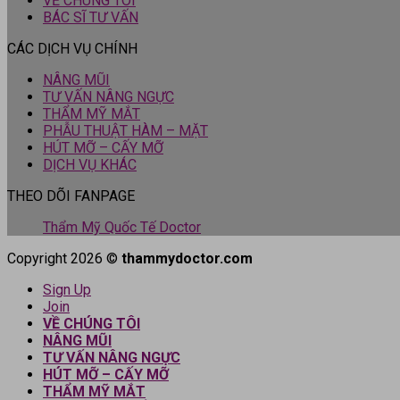
VỀ CHÚNG TÔI
BÁC SĨ TƯ VẤN
CÁC DỊCH VỤ CHÍNH
NÂNG MŨI
TƯ VẤN NÂNG NGỰC
THẨM MỸ MẮT
PHẪU THUẬT HÀM – MẶT
HÚT MỠ – CẤY MỠ
DỊCH VỤ KHÁC
THEO DÕI FANPAGE
Thẩm Mỹ Quốc Tế Doctor
Copyright 2026 ©
thammydoctor.com
Sign Up
Join
VỀ CHÚNG TÔI
NÂNG MŨI
TƯ VẤN NÂNG NGỰC
HÚT MỠ – CẤY MỠ
THẨM MỸ MẮT