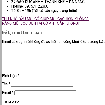
27 ĐÀO DUY ANH – THANH KHÊ – ĐÀ NẴNG
Hotline: 0935.412.283.
Từ 8h – 19h (Tất cả các ngày trong tuần)
THU NHỎ ĐẦU MŨI CÓ GIÚP MŨI CAO HƠN KHÔNG?
NÂNG MŨI BỌC SỤN TAI CÓ AN TOÀN KHÔNG?
Để lại một bình luận
Email của bạn sẽ không được hiển thị công khai.
Các trường bắ
Bình luận
*
Tên
*
Email
*
Trang web