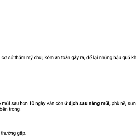
 cơ sở thẩm mỹ chui, kém an toàn gây ra, để lại những hậu quả k
ho mũi sau hơn 10 ngày vẫn còn
ứ dịch sau nâng mũi,
phù nề, sưn
bên trong.
i thường gặp.