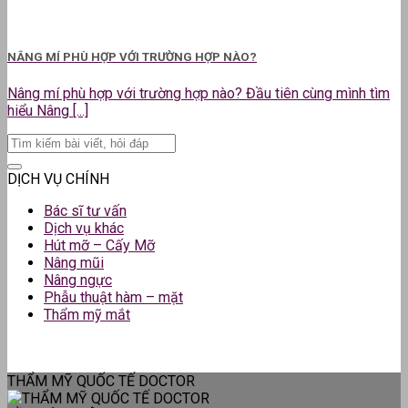
NÂNG MÍ PHÙ HỢP VỚI TRƯỜNG HỢP NÀO?
Nâng mí phù hợp với trường hợp nào? Đầu tiên cùng mình tìm
hiểu Nâng [...]
DỊCH VỤ CHÍNH
Bác sĩ tư vấn
Dịch vụ khác
Hút mỡ – Cấy Mỡ
Nâng mũi
Nâng ngực
Phẫu thuật hàm – mặt
Thẩm mỹ mắt
THẨM MỸ QUỐC TẾ DOCTOR