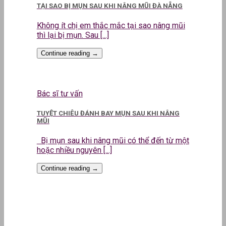
TẠI SAO BỊ MỤN SAU KHI NÂNG MŨI ĐÀ NẴNG
Không ít chị em thắc mắc tại sao nâng mũi
thì lại bị mụn. Sau [...]
Continue reading
→
Bác sĩ tư vấn
TUYỆT CHIÊU ĐÁNH BAY MỤN SAU KHI NÂNG
MŨI
Bị mụn sau khi nâng mũi có thể đến từ một
hoặc nhiều nguyên [...]
Continue reading
→