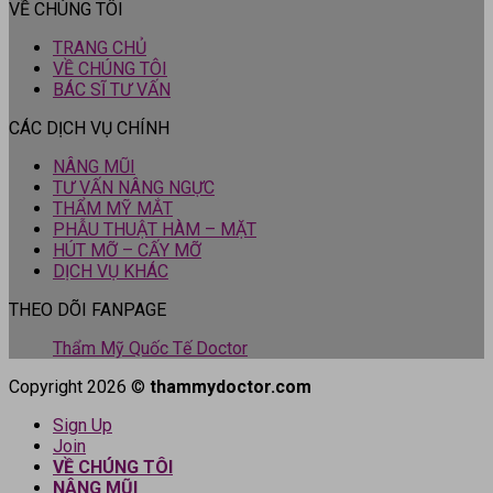
VỀ CHÚNG TÔI
TRANG CHỦ
VỀ CHÚNG TÔI
BÁC SĨ TƯ VẤN
CÁC DỊCH VỤ CHÍNH
NÂNG MŨI
TƯ VẤN NÂNG NGỰC
THẨM MỸ MẮT
PHẪU THUẬT HÀM – MẶT
HÚT MỠ – CẤY MỠ
DỊCH VỤ KHÁC
THEO DÕI FANPAGE
Thẩm Mỹ Quốc Tế Doctor
Copyright 2026 ©
thammydoctor.com
Sign Up
Join
VỀ CHÚNG TÔI
NÂNG MŨI