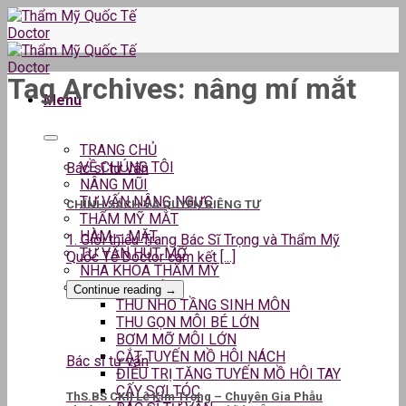
Skip
to
content
Tag Archives:
nâng mí mắt
Menu
TRANG CHỦ
VỀ CHÚNG TÔI
Bác sĩ tư vấn
NÂNG MŨI
TƯ VẤN NÂNG NGỰC
CHÍNH SÁCH VÀ QUYỀN RIÊNG TƯ
THẨM MỸ MẮT
HÀM – MẶT
1. Giới thiệu Trang Bác Sĩ Trọng và Thẩm Mỹ
TƯ VẤN HÚT MỠ
Quốc Tế Doctor cam kết [...]
NHA KHOA THẨM MỸ
DỊCH VỤ KHÁC
Continue reading
→
THU NHỎ TẦNG SINH MÔN
THU GỌN MÔI BÉ LỚN
BƠM MỠ MÔI LỚN
CẮT TUYẾN MỒ HÔI NÁCH
Bác sĩ tư vấn
ĐIỀU TRỊ TĂNG TUYẾN MỒ HÔI TAY
CẤY SỢI TÓC
ThS.BS CKII Lê Kim Trọng – Chuyên Gia Phẫu