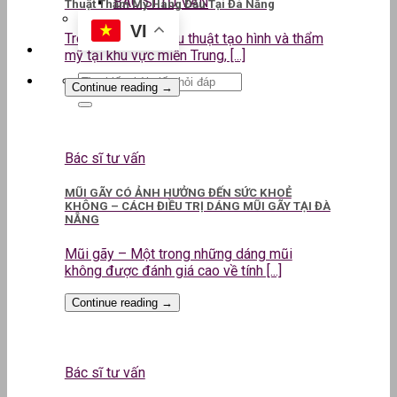
BÁC SĨ TƯ VẤN
Thuật Thẩm Mỹ Hàng Đầu Tại Đà Nẵng
VI
Trong lĩnh vực phẫu thuật tạo hình và thẩm
mỹ tại khu vực miền Trung, [...]
Continue reading
→
Bác sĩ tư vấn
MŨI GÃY CÓ ẢNH HƯỞNG ĐẾN SỨC KHOẺ
KHÔNG – CÁCH ĐIỀU TRỊ DÁNG MŨI GÃY TẠI ĐÀ
NẴNG
Mũi gãy – Một trong những dáng mũi
không được đánh giá cao về tính [...]
Continue reading
→
Bác sĩ tư vấn