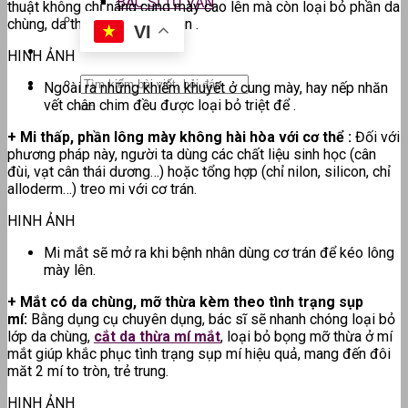
BÁC SĨ TƯ VẤN
thuật không chỉ nâng cung mày cao lên mà còn loại bỏ phần da
chùng, da thừa ở phần mi trên .
VI
HINH ẢNH
Ngoài ra những khiếm khuyết ở cung mày, hay nếp nhăn
vết chân chim đều được loại bỏ triệt để .
+ Mi thấp, phần lông mày không hài hòa với cơ thể :
Đối với
phương pháp này, người ta dùng các chất liệu sinh học (cân
đùi, vạt cân thái dương…) hoặc tổng hợp (chỉ nilon, silicon, chỉ
alloderm…) treo mi với cơ trán.
HINH ẢNH
Mi mắt sẽ mở ra khi bệnh nhân dùng cơ trán để kéo lông
mày lên.
+ Mắt có da chùng, mỡ thừa kèm theo tình trạng sụp
mí:
Bằng dụng cụ chuyên dụng, bác sĩ sẽ nhanh chóng loại bỏ
lớp da chùng,
cắt da thừa mí mắt
, loại bỏ bọng mỡ thừa ở mí
mắt giúp khắc phục tình trạng sụp mí hiệu quả, mang đến đôi
măt 2 mí to tròn, trẻ trung.
HINH ẢNH