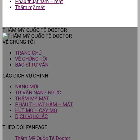
Phẫu thuật hàm – mặt
Thẩm mỹ mắt
THẨM MỸ QUỐC TẾ DOCTOR
VỀ CHÚNG TÔI
TRANG CHỦ
VỀ CHÚNG TÔI
BÁC SĨ TƯ VẤN
CÁC DỊCH VỤ CHÍNH
NÂNG MŨI
TƯ VẤN NÂNG NGỰC
THẨM MỸ MẮT
PHẪU THUẬT HÀM – MẶT
HÚT MỠ – CẤY MỠ
DỊCH VỤ KHÁC
THEO DÕI FANPAGE
Thẩm Mỹ Quốc Tế Doctor