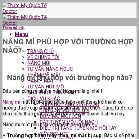
Skip
to
content
Thẩm mỹ mắt
Menu
NÂNG MÍ PHÙ HỢP VỚI TRƯỜNG HỢP
NÀO?
TRANG CHỦ
VỀ CHÚNG TÔI
NÂNG MŨI
TƯ VẤN NÂNG NGỰC
THẨM MỸ MẮT
Nâng mí phù hợp với trường hợp nào?
HÀM – MẶT
TƯ VẤN HÚT MỠ
Đầu tiên cùng mình tìm hiểu Nâng mí là gì nhé !
NHA KHOA THẨM MỸ
DỊCH VỤ KHÁC
Nâng mí
mắt
là
phương pháp thẩm mỹ đang trở thành xu
THU NHỎ TẦNG SINH MÔN
hướng được các chị em yêu làm đẹp lựa chọn. Cũng từ đó có
THU GỌN MÔI BÉ LỚN
khá nhiều thắc mắc câu hỏi đặt ra xoay quanh dịch vụ này.
BƠM MỠ MÔI LỚN
CẮT TUYẾN MỒ HÔI NÁCH
Nâng mí mắt phù hợp với khách hàng nào ?
ĐIỀU TRỊ TĂNG TUYẾN MỒ HÔI TAY
CẤY SỢI TÓC
+ Trường hợp chân mày thấp, mí mắt bị sụp:
Bác sĩ sẽ phẫu