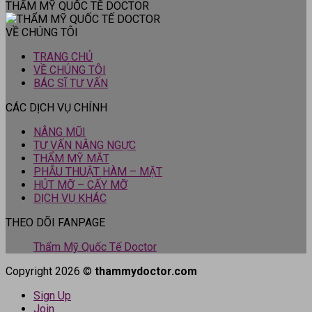
THẨM MỸ QUỐC TẾ DOCTOR
VỀ CHÚNG TÔI
TRANG CHỦ
VỀ CHÚNG TÔI
BÁC SĨ TƯ VẤN
CÁC DỊCH VỤ CHÍNH
NÂNG MŨI
TƯ VẤN NÂNG NGỰC
THẨM MỸ MẮT
PHẪU THUẬT HÀM – MẶT
HÚT MỠ – CẤY MỠ
DỊCH VỤ KHÁC
THEO DÕI FANPAGE
Thẩm Mỹ Quốc Tế Doctor
Copyright 2026 ©
thammydoctor.com
Sign Up
Join