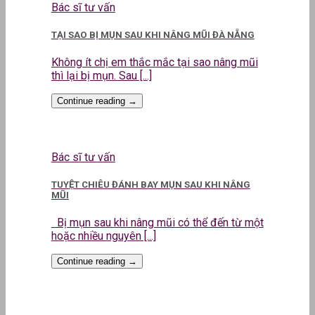
Bác sĩ tư vấn
TẠI SAO BỊ MỤN SAU KHI NÂNG MŨI ĐÀ NẴNG
Không ít chị em thắc mắc tại sao nâng mũi
thì lại bị mụn. Sau [...]
Continue reading
→
Bác sĩ tư vấn
TUYỆT CHIÊU ĐÁNH BAY MỤN SAU KHI NÂNG
MŨI
Bị mụn sau khi nâng mũi có thể đến từ một
hoặc nhiều nguyên [...]
Continue reading
→