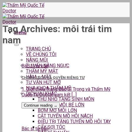
Skip
to
content
Tag Archives:
môi trái tim
Menu
nam
TRANG CHỦ
VỀ CHÚNG TÔI
NÂNG MŨI
TƯ VẤN NÂNG NGỰC
Bác sĩ tư vấn
THẨM MỸ MẮT
HÀM – MẶT
CHÍNH SÁCH VÀ QUYỀN RIÊNG TƯ
TƯ VẤN HÚT MỠ
NHA KHOA THẨM MỸ
1. Giới thiệu Trang Bác Sĩ Trọng và Thẩm Mỹ
DỊCH VỤ KHÁC
Quốc Tế Doctor cam kết [...]
THU NHỎ TẦNG SINH MÔN
THU GỌN MÔI BÉ LỚN
Continue reading
→
BƠM MỠ MÔI LỚN
CẮT TUYẾN MỒ HÔI NÁCH
ĐIỀU TRỊ TĂNG TUYẾN MỒ HÔI TAY
CẤY SỢI TÓC
Bác sĩ tư vấn