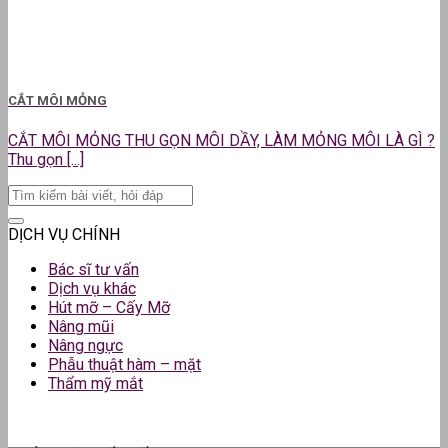
CẮT MÔI MỎNG
CẮT MÔI MỎNG THU GỌN MÔI DẦY, LÀM MỎNG MÔI LÀ GÌ ?
Thu gọn [...]
DỊCH VỤ CHÍNH
Bác sĩ tư vấn
Dịch vụ khác
Hút mỡ – Cấy Mỡ
Nâng mũi
Nâng ngực
Phẫu thuật hàm – mặt
Thẩm mỹ mắt