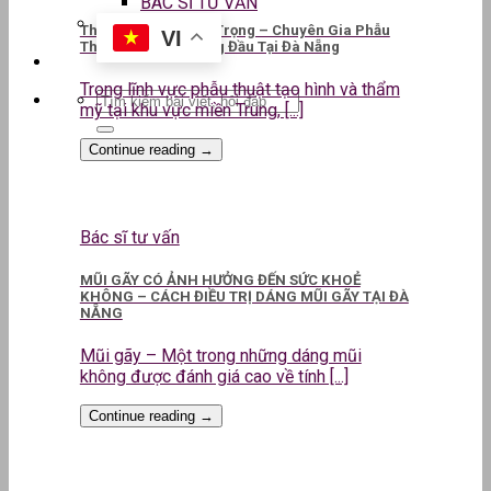
BÁC SĨ TƯ VẤN
ThS.BS CKII Lê Kim Trọng – Chuyên Gia Phẫu
VI
Thuật Thẩm Mỹ Hàng Đầu Tại Đà Nẵng
Trong lĩnh vực phẫu thuật tạo hình và thẩm
mỹ tại khu vực miền Trung, [...]
Continue reading
→
Bác sĩ tư vấn
MŨI GÃY CÓ ẢNH HƯỞNG ĐẾN SỨC KHOẺ
KHÔNG – CÁCH ĐIỀU TRỊ DÁNG MŨI GÃY TẠI ĐÀ
NẴNG
Mũi gãy – Một trong những dáng mũi
không được đánh giá cao về tính [...]
Continue reading
→