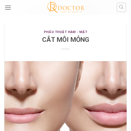
Skip
to
content
PHẪU THUẬT HÀM - MẶT
CẮT MÔI MỎNG