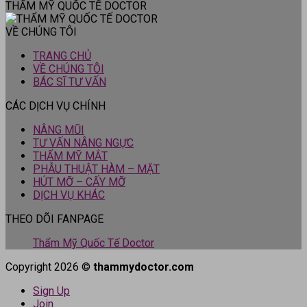
THẨM MỸ QUỐC TẾ DOCTOR
VỀ CHÚNG TÔI
TRANG CHỦ
VỀ CHÚNG TÔI
BÁC SĨ TƯ VẤN
CÁC DỊCH VỤ CHÍNH
NÂNG MŨI
TƯ VẤN NÂNG NGỰC
THẨM MỸ MẮT
PHẪU THUẬT HÀM – MẶT
HÚT MỠ – CẤY MỠ
DỊCH VỤ KHÁC
THEO DÕI FANPAGE
Thẩm Mỹ Quốc Tế Doctor
Copyright 2026 ©
thammydoctor.com
Sign Up
Join