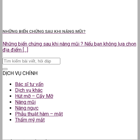
NHỮNG BIẾN CHỨNG SAU KHI NÂNG MŨI?
Những biến chứng sau khi nâng mũi ? Nếu bạn không lựa chọn
địa điểm [...]
DỊCH VỤ CHÍNH
Bác sĩ tư vấn
Dịch vụ khác
Hút mỡ – Cấy Mỡ
Nâng mũi
Nâng ngực
Phẫu thuật hàm – mặt
Thẩm mỹ mắt