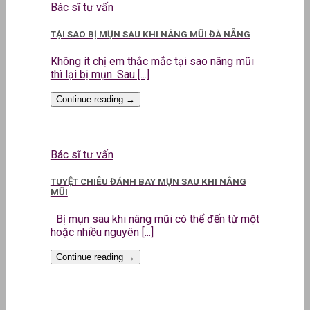
Bác sĩ tư vấn
TẠI SAO BỊ MỤN SAU KHI NÂNG MŨI ĐÀ NẴNG
Không ít chị em thắc mắc tại sao nâng mũi
thì lại bị mụn. Sau [...]
Continue reading
→
Bác sĩ tư vấn
TUYỆT CHIÊU ĐÁNH BAY MỤN SAU KHI NÂNG
MŨI
Bị mụn sau khi nâng mũi có thể đến từ một
hoặc nhiều nguyên [...]
Continue reading
→