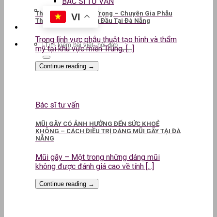
BÁC SĨ TƯ VẤN
ThS.BS CKII Lê Kim Trọng – Chuyên Gia Phẫu
VI
Thuật Thẩm Mỹ Hàng Đầu Tại Đà Nẵng
Trong lĩnh vực phẫu thuật tạo hình và thẩm
mỹ tại khu vực miền Trung, [...]
Continue reading
→
Bác sĩ tư vấn
MŨI GÃY CÓ ẢNH HƯỞNG ĐẾN SỨC KHOẺ
KHÔNG – CÁCH ĐIỀU TRỊ DÁNG MŨI GÃY TẠI ĐÀ
NẴNG
Mũi gãy – Một trong những dáng mũi
không được đánh giá cao về tính [...]
Continue reading
→