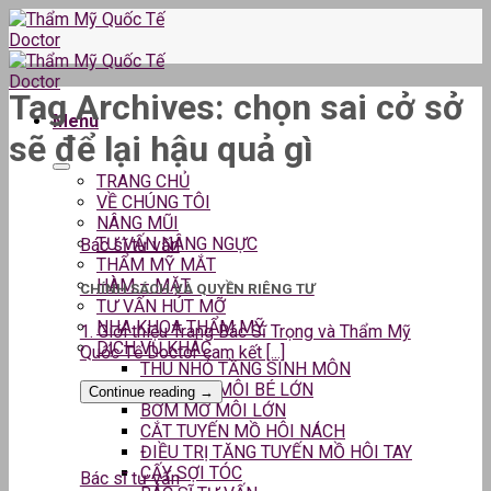
Skip
to
content
Tag Archives:
chọn sai cở sở
Menu
sẽ để lại hậu quả gì
TRANG CHỦ
VỀ CHÚNG TÔI
NÂNG MŨI
TƯ VẤN NÂNG NGỰC
Bác sĩ tư vấn
THẨM MỸ MẮT
HÀM – MẶT
CHÍNH SÁCH VÀ QUYỀN RIÊNG TƯ
TƯ VẤN HÚT MỠ
NHA KHOA THẨM MỸ
1. Giới thiệu Trang Bác Sĩ Trọng và Thẩm Mỹ
DỊCH VỤ KHÁC
Quốc Tế Doctor cam kết [...]
THU NHỎ TẦNG SINH MÔN
THU GỌN MÔI BÉ LỚN
Continue reading
→
BƠM MỠ MÔI LỚN
CẮT TUYẾN MỒ HÔI NÁCH
ĐIỀU TRỊ TĂNG TUYẾN MỒ HÔI TAY
CẤY SỢI TÓC
Bác sĩ tư vấn