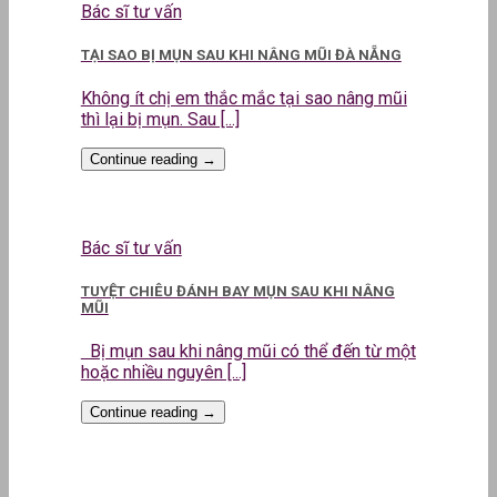
Bác sĩ tư vấn
TẠI SAO BỊ MỤN SAU KHI NÂNG MŨI ĐÀ NẴNG
Không ít chị em thắc mắc tại sao nâng mũi
thì lại bị mụn. Sau [...]
Continue reading
→
Bác sĩ tư vấn
TUYỆT CHIÊU ĐÁNH BAY MỤN SAU KHI NÂNG
MŨI
Bị mụn sau khi nâng mũi có thể đến từ một
hoặc nhiều nguyên [...]
Continue reading
→