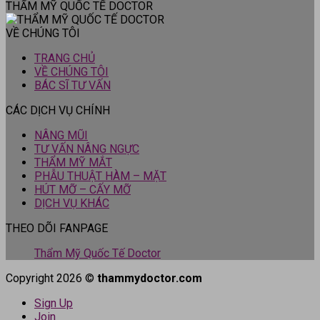
THẨM MỸ QUỐC TẾ DOCTOR
VỀ CHÚNG TÔI
TRANG CHỦ
VỀ CHÚNG TÔI
BÁC SĨ TƯ VẤN
CÁC DỊCH VỤ CHÍNH
NÂNG MŨI
TƯ VẤN NÂNG NGỰC
THẨM MỸ MẮT
PHẪU THUẬT HÀM – MẶT
HÚT MỠ – CẤY MỠ
DỊCH VỤ KHÁC
THEO DÕI FANPAGE
Thẩm Mỹ Quốc Tế Doctor
Copyright 2026 ©
thammydoctor.com
Sign Up
Join