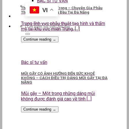
BÁC SĨ TƯ VẤN
ThS.BS CKII Lê Kim Trọng – Chuyên Gia Phẫu
VI
Thuật Thẩm Mỹ Hàng Đầu Tại Đà Nẵng
Trong lĩnh vực phẫu thuật tạo hình và thẩm
mỹ tại khu vực miền Trung, [...]
Continue reading
→
Bác sĩ tư vấn
MŨI GÃY CÓ ẢNH HƯỞNG ĐẾN SỨC KHOẺ
KHÔNG – CÁCH ĐIỀU TRỊ DÁNG MŨI GÃY TẠI ĐÀ
NẴNG
Mũi gãy – Một trong những dáng mũi
không được đánh giá cao về tính [...]
Continue reading
→