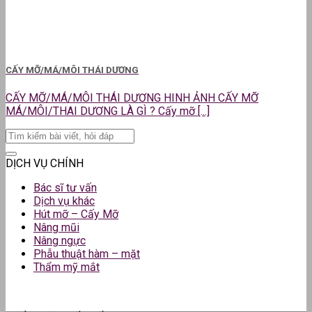
CẤY MỠ/MÁ/MÔI THÁI DƯƠNG
CẤY MỠ/MÁ/MÔI THÁI DƯƠNG HINH ẢNH CẤY MỠ
MÁ/MÔI/THAI DƯƠNG LÀ GÌ ? Cấy mỡ [...]
DỊCH VỤ CHÍNH
Bác sĩ tư vấn
Dịch vụ khác
Hút mỡ – Cấy Mỡ
Nâng mũi
Nâng ngực
Phẫu thuật hàm – mặt
Thẩm mỹ mắt