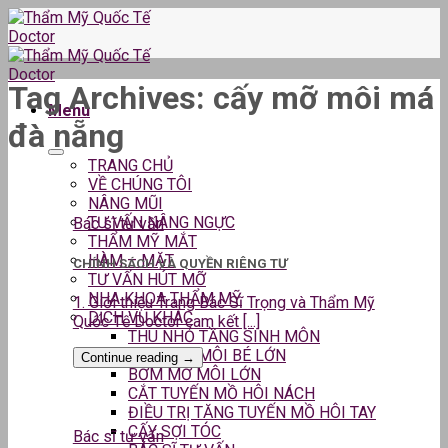
Skip
to
content
Tag Archives:
cấy mỡ môi má
Menu
đà nẵng
TRANG CHỦ
VỀ CHÚNG TÔI
NÂNG MŨI
TƯ VẤN NÂNG NGỰC
Bác sĩ tư vấn
THẨM MỸ MẮT
HÀM – MẶT
CHÍNH SÁCH VÀ QUYỀN RIÊNG TƯ
TƯ VẤN HÚT MỠ
NHA KHOA THẨM MỸ
1. Giới thiệu Trang Bác Sĩ Trọng và Thẩm Mỹ
DỊCH VỤ KHÁC
Quốc Tế Doctor cam kết [...]
THU NHỎ TẦNG SINH MÔN
THU GỌN MÔI BÉ LỚN
Continue reading
→
BƠM MỠ MÔI LỚN
CẮT TUYẾN MỒ HÔI NÁCH
ĐIỀU TRỊ TĂNG TUYẾN MỒ HÔI TAY
CẤY SỢI TÓC
Bác sĩ tư vấn