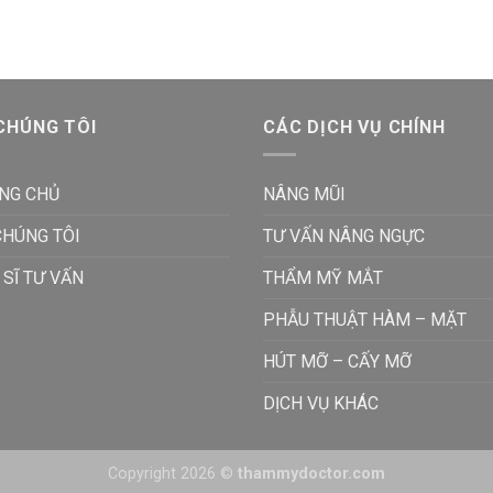
CHÚNG TÔI
CÁC DỊCH VỤ CHÍNH
NG CHỦ
NÂNG MŨI
CHÚNG TÔI
TƯ VẤN NÂNG NGỰC
 SĨ TƯ VẤN
THẨM MỸ MẮT
PHẪU THUẬT HÀM – MẶT
HÚT MỠ – CẤY MỠ
DỊCH VỤ KHÁC
Copyright 2026 ©
thammydoctor.com