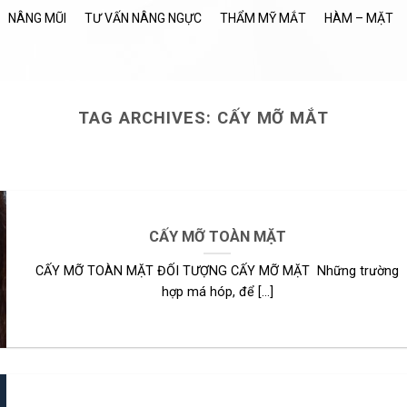
NÂNG MŨI
TƯ VẤN NÂNG NGỰC
THẨM MỸ MẮT
HÀM – MẶT
TAG ARCHIVES:
CẤY MỠ MẮT
BÁC SĨ TƯ VẤN
SÁCH VÀ QUYỀN RIÊNG TƯ
 Sĩ Trọng và Thẩm Mỹ Quốc Tế Doctor cam kết [...]
Continue reading
→
CẤY MỠ TOÀN MẶT
CẤY MỠ TOÀN MẶT ĐỐI TƯỢNG CẤY MỠ MẶT Những trường
hợp má hóp, để [...]