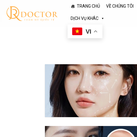
Skip
TRANG CHỦ
VỀ CHÚNG TÔI
to
content
DỊCH VỤ KHÁC
VI
I
CHÍNH 
1. Giới thiệu Trang Bác