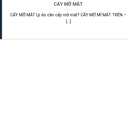
CẤY MỠ MẮT
CẤY MỠ MẮT Lý do cần cấy mỡ mắt? CẤY MỠ MÍ MẮT TRÊN –
[...]