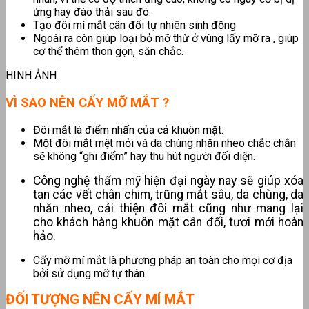
ứng hay đào thải sau đó.
Tạo đôi mí mắt cân đối tự nhiên sinh động
Ngoài ra còn giúp loại bỏ mỡ thừ ở vùng lấy mỡ ra , giúp
cơ thể thêm thon gọn, săn chắc.
HINH ẢNH
VÌ SAO NÊN CẤY MỠ MẮT ?
Đôi mắt là điểm nhấn của cả khuôn mặt.
Một đôi mắt mệt mỏi và da chùng nhăn nheo chắc chắn
sẽ không “ghi điểm” hay thu hút người đối diện.
Công nghệ thẩm mỹ hiện đại ngày nay sẽ giúp xóa
tan các vết chân chim, trũng mắt sâu, da chùng, da
nhăn nheo, cải thiện đôi mắt cũng như mang lại
cho khách hàng khuôn mặt cân đối, tươi mới hoàn
hảo.
Cấy mỡ mí mắt là phương pháp an toàn cho mọi cơ địa
bởi sử dụng mỡ tự thân.
ĐỐI TƯỢNG NÊN CẤY MÍ MẮT