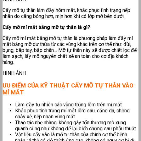
Cấy mỡ tự thân làm đầy hõm mắt, khắc phục tình trạng nếp
nhăn do căng bóng hơn, mịn hơn khi có lớp mỡ bên dưới.
Cấy mỡ mí mắt bằng mỡ tự thân là gì?
Cấy mỡ mí mắt bằng mỡ tự thân là phương pháp làm đầy mí
mắt bằng mỡ dư thừa từ các vùng khác trên cơ thể như: đùi,
bụng, bắp tay, bắp chân… Mỡ tự thân này sẽ được chiết lọc để
làm sạch, lấy mỡ nguyên chất sẽ an toàn cho cơ địa khách
hàng.
HINH ẢNH
ƯU ĐIỂM CỦA KỸ THUẬT CẤY MỠ TỰ THÂN VÀO
MÍ MẮT
Làm đầy tự nhiên các vùng trũng lõm trên mí mắt
Khắc phục tình trạng mí mắt lõm sâu, căng da, chống
chảy xệ, nếp nhăn vùng mắt.
Thao tác nhẹ nhàng, không gây tổn thương mô xung
quanh cũng như không để lại biến chứng sau phẫu thuật
Vật liệu cấy vào là mỡ tự thân của chính cơ thể bệnh
nhân, vì thế có độ thích ứng cao, không có nguy cơ bị dị