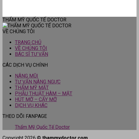
THẨM MỸ QUỐC TẾ DOCTOR
VỀ CHÚNG TÔI
TRANG CHỦ
VỀ CHÚNG TÔI
BÁC SĨ TƯ VẤN
CÁC DỊCH VỤ CHÍNH
NÂNG MŨI
TƯ VẤN NÂNG NGỰC
THẨM MỸ MẮT
PHẪU THUẬT HÀM – MẶT
HÚT MỠ – CẤY MỠ
DỊCH VỤ KHÁC
THEO DÕI FANPAGE
Thẩm Mỹ Quốc Tế Doctor
Copyright 2026 ©
thammydoctor.com