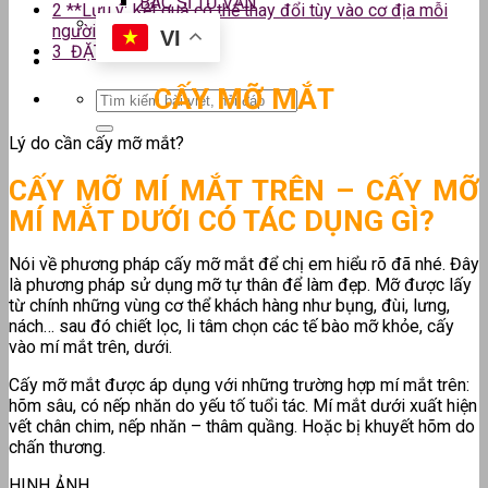
BÁC SĨ TƯ VẤN
2
**Lưu ý: Kết quả có thể thay đổi tùy vào cơ địa mỗi
người
VI
3
ĐẶT LỊCH TƯ VẤN
CẤY MỠ MẮT
Lý do cần cấy mỡ mắt?
CẤY MỠ MÍ MẮT TRÊN –
CẤY MỠ
MÍ MẮT DƯỚI CÓ TÁC DỤNG GÌ?
Nói về phương pháp cấy mỡ mắt để chị em hiểu rõ đã nhé. Đây
là phương pháp sử dụng mỡ tự thân để làm đẹp. Mỡ được lấy
từ chính những vùng cơ thể khách hàng như bụng, đùi, lưng,
nách… sau đó chiết lọc, li tâm chọn các tế bào mỡ khỏe, cấy
vào mí mắt trên, dưới.
Cấy mỡ mắt được áp dụng với những trường hợp mí mắt trên:
hõm sâu, có nếp nhăn do yếu tố tuổi tác. Mí mắt dưới xuất hiện
vết chân chim, nếp nhăn – thâm quầng. Hoặc bị khuyết hõm do
chấn thương.
HINH ẢNH