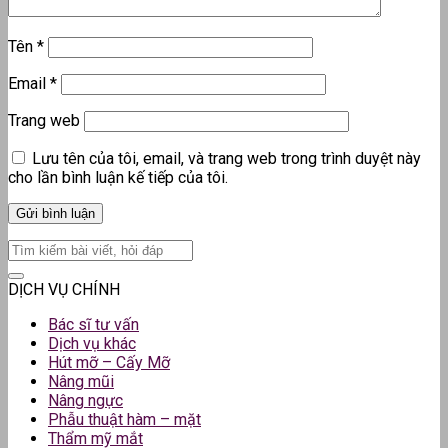
Tên
*
Email
*
Trang web
Lưu tên của tôi, email, và trang web trong trình duyệt này
cho lần bình luận kế tiếp của tôi.
DỊCH VỤ CHÍNH
Bác sĩ tư vấn
Dịch vụ khác
Hút mỡ – Cấy Mỡ
Nâng mũi
Nâng ngực
Phẫu thuật hàm – mặt
Thẩm mỹ mắt