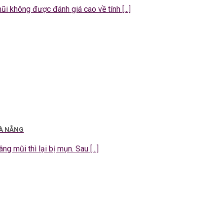
 không được đánh giá cao về tính [...]
ĐÀ NẴNG
g mũi thì lại bị mụn. Sau [...]