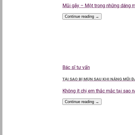
Mũi gãy – Một trong những dáng mũi
Continue reading
→
Bác sĩ tư vấn
TẠI SAO BỊ MỤN SAU KHI NÂNG MŨI 
Không ít chị em thắc mắc tại sao nân
Continue reading
→