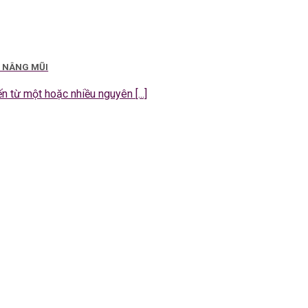
I NÂNG MŨI
 từ một hoặc nhiều nguyên [...]