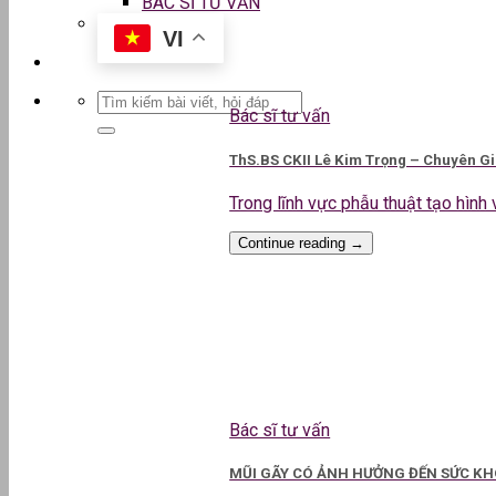
BÁC SĨ TƯ VẤN
VI
Bác sĩ tư vấn
ThS.BS CKII Lê Kim Trọng – Chuyên G
Trong lĩnh vực phẫu thuật tạo hình v
Continue reading
→
Bác sĩ tư vấn
MŨI GÃY CÓ ẢNH HƯỞNG ĐẾN SỨC KHO