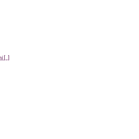
[...]