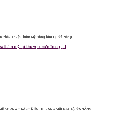
ia Phẫu Thuật Thẩm Mỹ Hàng Đầu Tại Đà Nẵng
à thẩm mỹ tại khu vực miền Trung, [...]
Ẻ KHÔNG – CÁCH ĐIỀU TRỊ DÁNG MŨI GÃY TẠI ĐÀ NẴNG