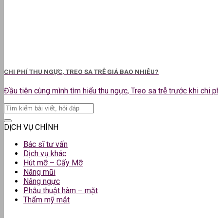
CHI PHÍ THU NGỰC, TREO SA TRỄ GIÁ BAO NHIÊU?
Đầu tiên cùng mình tìm hiểu thu ngực, Treo sa trễ trước khi chi phí 
DỊCH VỤ CHÍNH
Bác sĩ tư vấn
Dịch vụ khác
Hút mỡ – Cấy Mỡ
Nâng mũi
Nâng ngực
Phẫu thuật hàm – mặt
Thẩm mỹ mắt