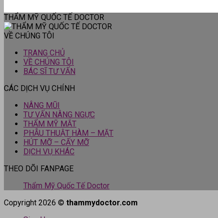
THẨM MỸ QUỐC TẾ DOCTOR
VỀ CHÚNG TÔI
TRANG CHỦ
VỀ CHÚNG TÔI
BÁC SĨ TƯ VẤN
CÁC DỊCH VỤ CHÍNH
NÂNG MŨI
TƯ VẤN NÂNG NGỰC
THẨM MỸ MẮT
PHẪU THUẬT HÀM – MẶT
HÚT MỠ – CẤY MỠ
DỊCH VỤ KHÁC
THEO DÕI FANPAGE
Thẩm Mỹ Quốc Tế Doctor
Copyright 2026 ©
thammydoctor.com