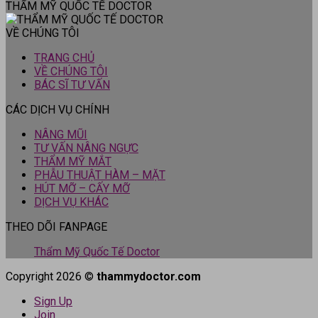
THẨM MỸ QUỐC TẾ DOCTOR
VỀ CHÚNG TÔI
TRANG CHỦ
VỀ CHÚNG TÔI
BÁC SĨ TƯ VẤN
CÁC DỊCH VỤ CHÍNH
NÂNG MŨI
TƯ VẤN NÂNG NGỰC
THẨM MỸ MẮT
PHẪU THUẬT HÀM – MẶT
HÚT MỠ – CẤY MỠ
DỊCH VỤ KHÁC
THEO DÕI FANPAGE
Thẩm Mỹ Quốc Tế Doctor
Copyright 2026 ©
thammydoctor.com
Sign Up
Join