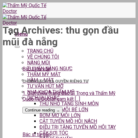
Skip
to
content
Tag Archives:
thu gọn đầu
Menu
mũi đà nẵng
TRANG CHỦ
VỀ CHÚNG TÔI
NÂNG MŨI
TƯ VẤN NÂNG NGỰC
Bác sĩ tư vấn
THẨM MỸ MẮT
HÀM – MẶT
CHÍNH SÁCH VÀ QUYỀN RIÊNG TƯ
TƯ VẤN HÚT MỠ
NHA KHOA THẨM MỸ
1. Giới thiệu Trang Bác Sĩ Trọng và Thẩm Mỹ
DỊCH VỤ KHÁC
Quốc Tế Doctor cam kết [...]
THU NHỎ TẦNG SINH MÔN
THU GỌN MÔI BÉ LỚN
Continue reading
→
BƠM MỠ MÔI LỚN
CẮT TUYẾN MỒ HÔI NÁCH
ĐIỀU TRỊ TĂNG TUYẾN MỒ HÔI TAY
CẤY SỢI TÓC
Bác sĩ tư vấn