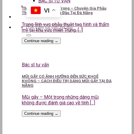
BÁC SĨ TƯ VẤN
ThS.BS CKII Lê Kim Trọng – Chuyên Gia Phẫu
VI
Thuật Thẩm Mỹ Hàng Đầu Tại Đà Nẵng
Trong lĩnh vực phẫu thuật tạo hình và thẩm
mỹ tại khu vực miền Trung, [...]
Continue reading
→
Bác sĩ tư vấn
MŨI GÃY CÓ ẢNH HƯỞNG ĐẾN SỨC KHOẺ
KHÔNG – CÁCH ĐIỀU TRỊ DÁNG MŨI GÃY TẠI ĐÀ
NẴNG
Mũi gãy – Một trong những dáng mũi
không được đánh giá cao về tính [...]
Continue reading
→