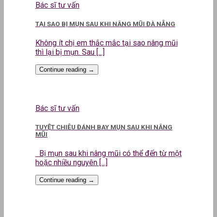
Bác sĩ tư vấn
TẠI SAO BỊ MỤN SAU KHI NÂNG MŨI ĐÀ NẴNG
Không ít chị em thắc mắc tại sao nâng mũi
thì lại bị mụn. Sau [...]
Continue reading
→
Bác sĩ tư vấn
TUYỆT CHIÊU ĐÁNH BAY MỤN SAU KHI NÂNG
MŨI
Bị mụn sau khi nâng mũi có thể đến từ một
hoặc nhiều nguyên [...]
Continue reading
→