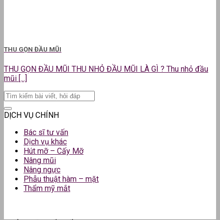
THU GỌN ĐẦU MŨI
THU GỌN ĐẦU MŨI THU NHỎ ĐẦU MŨI LÀ GÌ ? Thu nhỏ đầu
mũi [...]
DỊCH VỤ CHÍNH
Bác sĩ tư vấn
Dịch vụ khác
Hút mỡ – Cấy Mỡ
Nâng mũi
Nâng ngực
Phẫu thuật hàm – mặt
Thẩm mỹ mắt