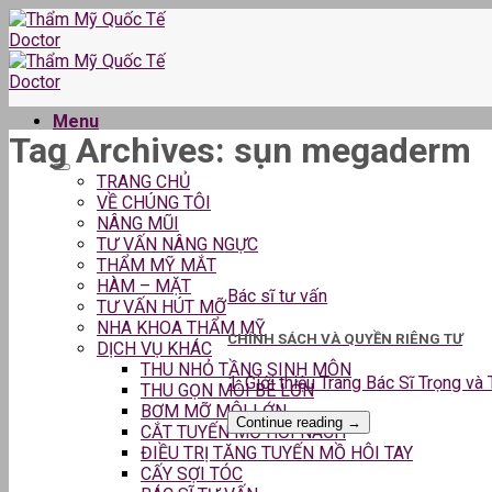
Skip
to
content
Menu
Tag Archives:
sụn megaderm
TRANG CHỦ
VỀ CHÚNG TÔI
NÂNG MŨI
TƯ VẤN NÂNG NGỰC
THẨM MỸ MẮT
HÀM – MẶT
Bác sĩ tư vấn
TƯ VẤN HÚT MỠ
NHA KHOA THẨM MỸ
CHÍNH SÁCH VÀ QUYỀN RIÊNG TƯ
DỊCH VỤ KHÁC
THU NHỎ TẦNG SINH MÔN
1. Giới thiệu Trang Bác Sĩ Trọng và
THU GỌN MÔI BÉ LỚN
BƠM MỠ MÔI LỚN
Continue reading
→
CẮT TUYẾN MỒ HÔI NÁCH
ĐIỀU TRỊ TĂNG TUYẾN MỒ HÔI TAY
CẤY SỢI TÓC