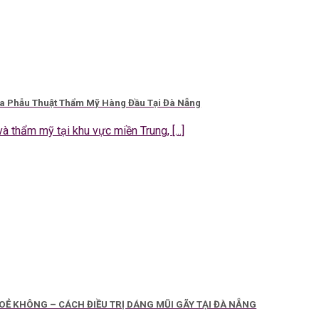
ia Phẫu Thuật Thẩm Mỹ Hàng Đầu Tại Đà Nẵng
à thẩm mỹ tại khu vực miền Trung, [...]
Ẻ KHÔNG – CÁCH ĐIỀU TRỊ DÁNG MŨI GÃY TẠI ĐÀ NẴNG