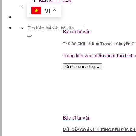
BÁC SĨ TƯ VẤN
VI
Bác sĩ tư vấn
ThS.BS CKII Lê Kim Trọng – Chuyên G
Trong lĩnh vực phẫu thuật tạo hình v
Continue reading
→
Bác sĩ tư vấn
MŨI GÃY CÓ ẢNH HƯỞNG ĐẾN SỨC KHO