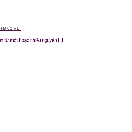
I NÂNG MŨI
 từ một hoặc nhiều nguyên [...]