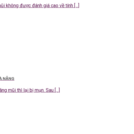
 không được đánh giá cao về tính [...]
ĐÀ NẴNG
g mũi thì lại bị mụn. Sau [...]