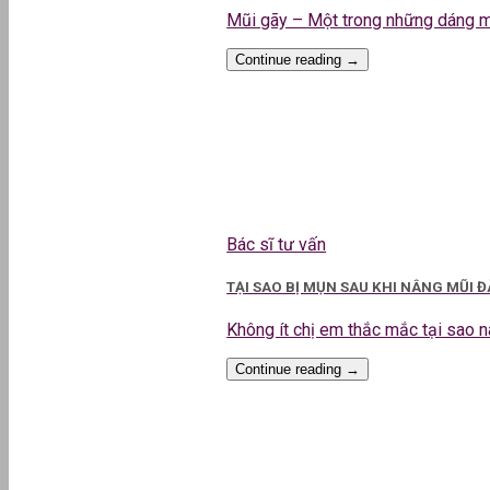
Mũi gãy – Một trong những dáng mũi
Continue reading
→
Bác sĩ tư vấn
TẠI SAO BỊ MỤN SAU KHI NÂNG MŨI 
Không ít chị em thắc mắc tại sao nân
Continue reading
→