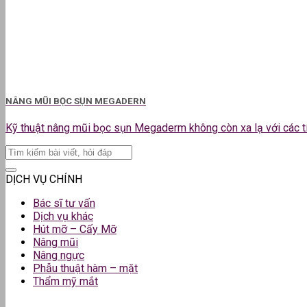
NÂNG MŨI BỌC SỤN MEGADERN
Kỹ thuật nâng mũi bọc sụn Megaderm không còn xa lạ với các tín 
DỊCH VỤ CHÍNH
Bác sĩ tư vấn
Dịch vụ khác
Hút mỡ – Cấy Mỡ
Nâng mũi
Nâng ngực
Phẫu thuật hàm – mặt
Thẩm mỹ mắt