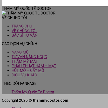
THẨM MỸ QUỐC TẾ DOCTOR
VỀ CHÚNG TÔI
TRANG CHỦ
VỀ CHÚNG TÔI
BÁC SĨ TƯ VẤN
CÁC DỊCH VỤ CHÍNH
NÂNG MŨI
TƯ VẤN NÂNG NGỰC
THẨM MỸ MẮT
PHẪU THUẬT HÀM – MẶT
HÚT MỠ – CẤY MỠ
DỊCH VỤ KHÁC
THEO DÕI FANPAGE
Thẩm Mỹ Quốc Tế Doctor
Copyright 2026 ©
thammydoctor.com