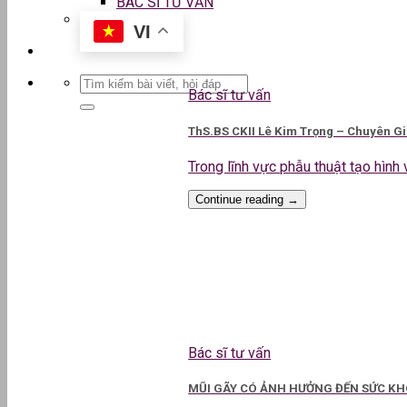
BÁC SĨ TƯ VẤN
VI
Bác sĩ tư vấn
ThS.BS CKII Lê Kim Trọng – Chuyên G
Trong lĩnh vực phẫu thuật tạo hình v
Continue reading
→
Bác sĩ tư vấn
MŨI GÃY CÓ ẢNH HƯỞNG ĐẾN SỨC KHO