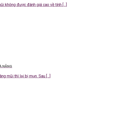
 không được đánh giá cao về tính [...]
ĐÀ NẴNG
g mũi thì lại bị mụn. Sau [...]