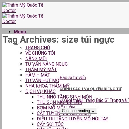
Skip
to
content
Menu
Tag Archives:
size túi ngực
TRANG CHỦ
VỀ CHÚNG TÔI
NÂNG MŨI
TƯ VẤN NÂNG NGỰC
THẨM MỸ MẮT
HÀM – MẶT
Bác sĩ tư vấn
TƯ VẤN HÚT MỠ
NHA KHOA THẨM MỸ
CHÍNH SÁCH VÀ QUYỀN RIÊNG TƯ
DỊCH VỤ KHÁC
THU NHỎ TẦNG SINH MÔN
1. Giới thiệu Trang Bác Sĩ Trọng và
THU GỌN MÔI BÉ LỚN
BƠM MỠ MÔI LỚN
Continue reading
→
CẮT TUYẾN MỒ HÔI NÁCH
ĐIỀU TRỊ TĂNG TUYẾN MỒ HÔI TAY
CẤY SỢI TÓC