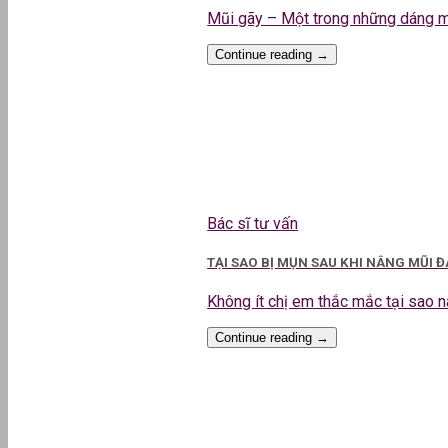
Mũi gãy – Một trong những dáng mũi
Continue reading
→
Bác sĩ tư vấn
TẠI SAO BỊ MỤN SAU KHI NÂNG MŨI 
Không ít chị em thắc mắc tại sao nân
Continue reading
→