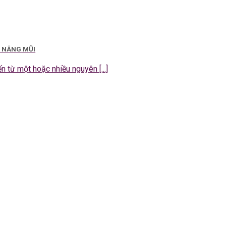
I NÂNG MŨI
 từ một hoặc nhiều nguyên [...]