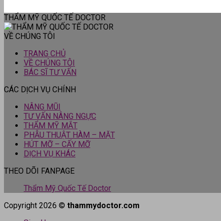
THẨM MỸ QUỐC TẾ DOCTOR
VỀ CHÚNG TÔI
TRANG CHỦ
VỀ CHÚNG TÔI
BÁC SĨ TƯ VẤN
CÁC DỊCH VỤ CHÍNH
NÂNG MŨI
TƯ VẤN NÂNG NGỰC
THẨM MỸ MẮT
PHẪU THUẬT HÀM – MẶT
HÚT MỠ – CẤY MỠ
DỊCH VỤ KHÁC
THEO DÕI FANPAGE
Thẩm Mỹ Quốc Tế Doctor
Copyright 2026 ©
thammydoctor.com