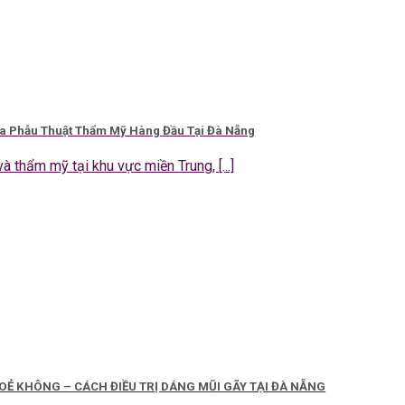
ia Phẫu Thuật Thẩm Mỹ Hàng Đầu Tại Đà Nẵng
à thẩm mỹ tại khu vực miền Trung, [...]
Ẻ KHÔNG – CÁCH ĐIỀU TRỊ DÁNG MŨI GÃY TẠI ĐÀ NẴNG