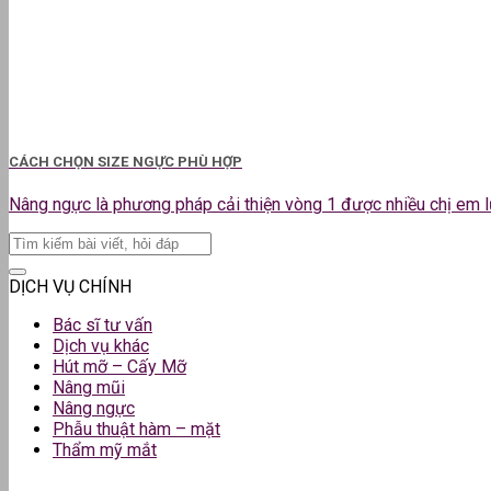
CÁCH CHỌN SIZE NGỰC PHÙ HỢP
Nâng ngực là phương pháp cải thiện vòng 1 được nhiều chị em lựa
DỊCH VỤ CHÍNH
Bác sĩ tư vấn
Dịch vụ khác
Hút mỡ – Cấy Mỡ
Nâng mũi
Nâng ngực
Phẫu thuật hàm – mặt
Thẩm mỹ mắt