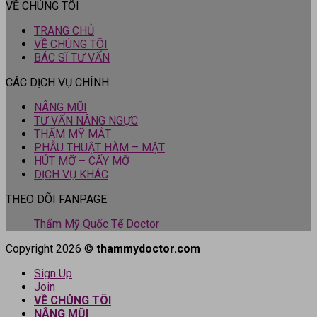
VỀ CHÚNG TÔI
TRANG CHỦ
VỀ CHÚNG TÔI
BÁC SĨ TƯ VẤN
CÁC DỊCH VỤ CHÍNH
NÂNG MŨI
TƯ VẤN NÂNG NGỰC
THẨM MỸ MẮT
PHẪU THUẬT HÀM – MẶT
HÚT MỠ – CẤY MỠ
DỊCH VỤ KHÁC
THEO DÕI FANPAGE
Thẩm Mỹ Quốc Tế Doctor
Copyright 2026 ©
thammydoctor.com
Sign Up
Join
VỀ CHÚNG TÔI
NÂNG MŨI