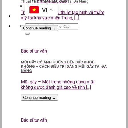
BÁC SĨ TƯ VẤN
Thuật Thẩm Mỹ Hàng Đầu Tại Đà Nẵng
VI
Trong lĩnh vực phẫu thuật tạo hình và thẩm
mỹ tại khu vực miền Trung, [...]
Continue reading
→
Bác sĩ tư vấn
MŨI GÃY CÓ ẢNH HƯỞNG ĐẾN SỨC KHOẺ
KHÔNG – CÁCH ĐIỀU TRỊ DÁNG MŨI GÃY TẠI ĐÀ
NẴNG
Mũi gãy – Một trong những dáng mũi
không được đánh giá cao về tính [...]
Continue reading
→
Bác sĩ tư vấn