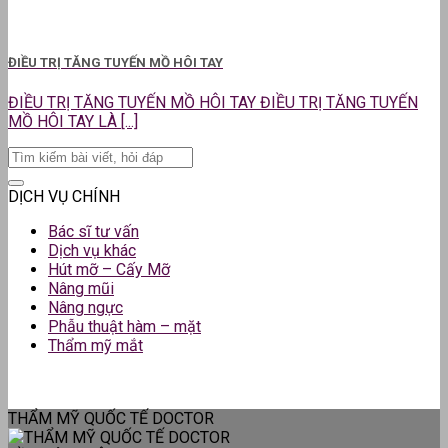
ĐIỀU TRỊ TĂNG TUYẾN MỒ HÔI TAY
ĐIỀU TRỊ TĂNG TUYẾN MỒ HÔI TAY ĐIỀU TRỊ TĂNG TUYẾN
MỒ HÔI TAY LÀ [...]
DỊCH VỤ CHÍNH
Bác sĩ tư vấn
Dịch vụ khác
Hút mỡ – Cấy Mỡ
Nâng mũi
Nâng ngực
Phẫu thuật hàm – mặt
Thẩm mỹ mắt
THẨM MỸ QUỐC TẾ DOCTOR