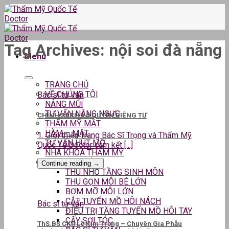
Skip
to
content
Tag Archives:
nội soi đà nẵng
Menu
TRANG CHỦ
VỀ CHÚNG TÔI
Bác sĩ tư vấn
NÂNG MŨI
TƯ VẤN NÂNG NGỰC
CHÍNH SÁCH VÀ QUYỀN RIÊNG TƯ
THẨM MỸ MẮT
HÀM – MẶT
1. Giới thiệu Trang Bác Sĩ Trọng và Thẩm Mỹ
TƯ VẤN HÚT MỠ
Quốc Tế Doctor cam kết [...]
NHA KHOA THẨM MỸ
DỊCH VỤ KHÁC
Continue reading
→
THU NHỎ TẦNG SINH MÔN
THU GỌN MÔI BÉ LỚN
BƠM MỠ MÔI LỚN
CẮT TUYẾN MỒ HÔI NÁCH
Bác sĩ tư vấn
ĐIỀU TRỊ TĂNG TUYẾN MỒ HÔI TAY
CẤY SỢI TÓC
ThS.BS CKII Lê Kim Trọng – Chuyên Gia Phẫu