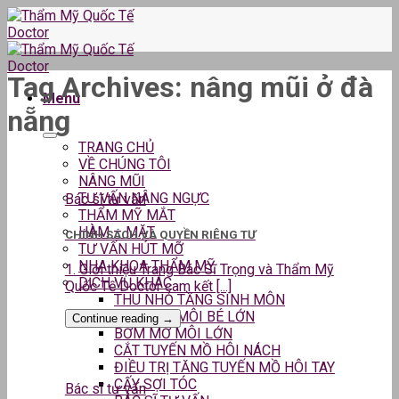
Skip
to
content
Tag Archives:
nâng mũi ở đà
Menu
nẵng
TRANG CHỦ
VỀ CHÚNG TÔI
NÂNG MŨI
TƯ VẤN NÂNG NGỰC
Bác sĩ tư vấn
THẨM MỸ MẮT
HÀM – MẶT
CHÍNH SÁCH VÀ QUYỀN RIÊNG TƯ
TƯ VẤN HÚT MỠ
NHA KHOA THẨM MỸ
1. Giới thiệu Trang Bác Sĩ Trọng và Thẩm Mỹ
DỊCH VỤ KHÁC
Quốc Tế Doctor cam kết [...]
THU NHỎ TẦNG SINH MÔN
THU GỌN MÔI BÉ LỚN
Continue reading
→
BƠM MỠ MÔI LỚN
CẮT TUYẾN MỒ HÔI NÁCH
ĐIỀU TRỊ TĂNG TUYẾN MỒ HÔI TAY
CẤY SỢI TÓC
Bác sĩ tư vấn