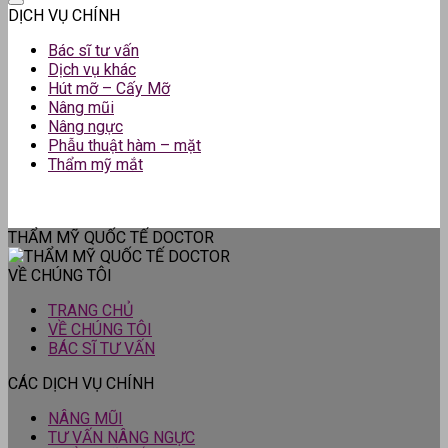
DỊCH VỤ CHÍNH
Bác sĩ tư vấn
Dịch vụ khác
Hút mỡ – Cấy Mỡ
Nâng mũi
Nâng ngực
Phẫu thuật hàm – mặt
Thẩm mỹ mắt
THẨM MỸ QUỐC TẾ DOCTOR
VỀ CHÚNG TÔI
TRANG CHỦ
VỀ CHÚNG TÔI
BÁC SĨ TƯ VẤN
CÁC DỊCH VỤ CHÍNH
NÂNG MŨI
TƯ VẤN NÂNG NGỰC