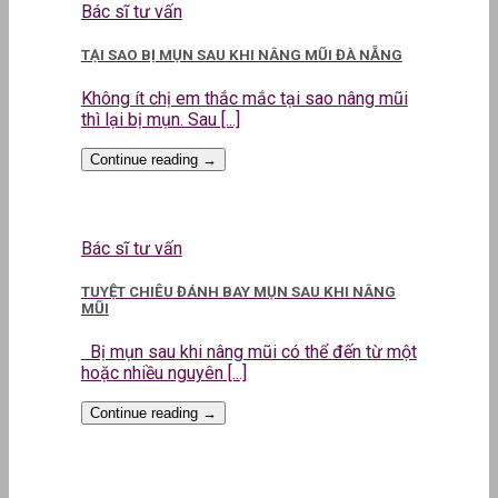
Bác sĩ tư vấn
TẠI SAO BỊ MỤN SAU KHI NÂNG MŨI ĐÀ NẴNG
Không ít chị em thắc mắc tại sao nâng mũi
thì lại bị mụn. Sau [...]
Continue reading
→
Bác sĩ tư vấn
TUYỆT CHIÊU ĐÁNH BAY MỤN SAU KHI NÂNG
MŨI
Bị mụn sau khi nâng mũi có thể đến từ một
hoặc nhiều nguyên [...]
Continue reading
→