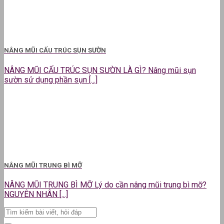
NÂNG MŨI CẤU TRÚC SỤN SƯỜN
NÂNG MŨI CẤU TRÚC SỤN SƯỜN LÀ GÌ? Nâng mũi sụn
sườn sử dụng phần sụn [...]
NÂNG MŨI TRUNG BÌ MỠ
NÂNG MŨI TRUNG BÌ MỠ Lý do cần nâng mũi trung bì mỡ?
NGUYÊN NHÂN [...]