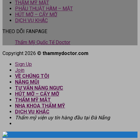
THẨM MỸ MẮT
PHẪU THUẬT HÀM – MẶT
HÚT MỠ – CẤY MỠ
DỊCH VỤ KHÁC
THEO DÕI FANPAGE
Thẩm Mỹ Quốc Tế Doctor
Copyright 2026 ©
thammydoctor.com
Sign Up
Join
VỀ CHÚNG TÔI
NÂNG MŨI
TƯ VẤN NÂNG NGỰC
HÚT MỠ – CẤY MỠ
THẨM MỸ MẮT
NHA KHOA THẨM MỸ
DỊCH VỤ KHÁC
Thẩm mỹ viện uy tín hàng đầu tại Đà Nẵng