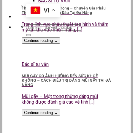
BÁC SĨ TƯ VẤN
ThS.BS CKII Lê Kim Trọng – Chuyên Gia Phẫu
VI
Thuật Thẩm Mỹ Hàng Đầu Tại Đà Nẵng
Trong lĩnh vực phẫu thuật tạo hình và thẩm
mỹ tại khu vực miền Trung, [...]
Continue reading
→
Bác sĩ tư vấn
MŨI GÃY CÓ ẢNH HƯỞNG ĐẾN SỨC KHOẺ
KHÔNG – CÁCH ĐIỀU TRỊ DÁNG MŨI GÃY TẠI ĐÀ
NẴNG
Mũi gãy – Một trong những dáng mũi
không được đánh giá cao về tính [...]
Continue reading
→