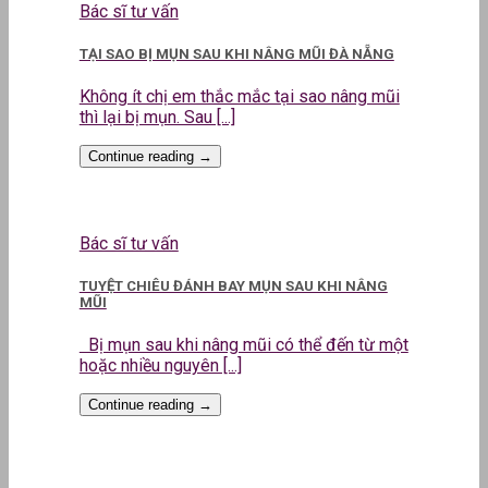
Bác sĩ tư vấn
TẠI SAO BỊ MỤN SAU KHI NÂNG MŨI ĐÀ NẴNG
Không ít chị em thắc mắc tại sao nâng mũi
thì lại bị mụn. Sau [...]
Continue reading
→
Bác sĩ tư vấn
TUYỆT CHIÊU ĐÁNH BAY MỤN SAU KHI NÂNG
MŨI
Bị mụn sau khi nâng mũi có thể đến từ một
hoặc nhiều nguyên [...]
Continue reading
→