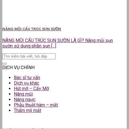
NÂNG MŨI CẤU TRÚC SỤN SƯỜN
NÂNG MŨI CẤU TRÚC SỤN SƯỜN LÀ GÌ? Nâng mũi sụn
sườn sử dụng phần sụn [...]
DỊCH VỤ CHÍNH
Bác sĩ tư vấn
Dịch vụ khác
Hút mỡ – Cấy Mỡ
Nâng mũi
Nâng ngực
Phẫu thuật hàm – mặt
Thẩm mỹ mắt