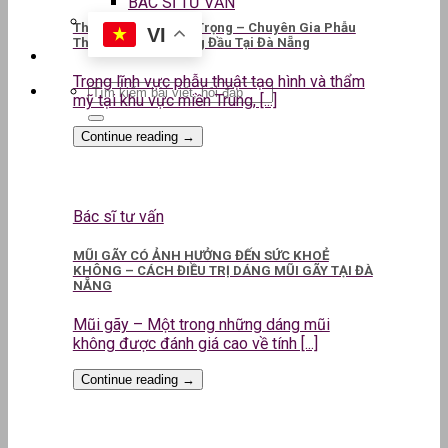
BÁC SĨ TƯ VẤN
ThS.BS CKII Lê Kim Trọng – Chuyên Gia Phẫu
VI
Thuật Thẩm Mỹ Hàng Đầu Tại Đà Nẵng
Trong lĩnh vực phẫu thuật tạo hình và thẩm
mỹ tại khu vực miền Trung, [...]
Continue reading
→
Bác sĩ tư vấn
MŨI GÃY CÓ ẢNH HƯỞNG ĐẾN SỨC KHOẺ
KHÔNG – CÁCH ĐIỀU TRỊ DÁNG MŨI GÃY TẠI ĐÀ
NẴNG
Mũi gãy – Một trong những dáng mũi
không được đánh giá cao về tính [...]
Continue reading
→