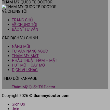
THẨM MỸ QUỐC TẾ DOCTOR
VỀ CHÚNG TÔI
TRANG CHỦ
VỀ CHÚNG TÔI
BÁC SĨ TƯ VẤN
CÁC DỊCH VỤ CHÍNH
NÂNG MŨI
TƯ VẤN NÂNG NGỰC
THẨM MỸ MẮT
PHẪU THUẬT HÀM – MẶT
HÚT MỠ – CẤY MỠ
DỊCH VỤ KHÁC
THEO DÕI FANPAGE
Thẩm Mỹ Quốc Tế Doctor
Copyright 2026 ©
thammydoctor.com
Sign Up
Join