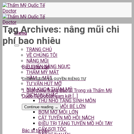
Skip
to
content
Tag Archives:
nâng mũi chi
Menu
phí bao nhiêu
TRANG CHỦ
VỀ CHÚNG TÔI
NÂNG MŨI
TƯ VẤN NÂNG NGỰC
Bác sĩ tư vấn
THẨM MỸ MẮT
HÀM – MẶT
CHÍNH SÁCH VÀ QUYỀN RIÊNG TƯ
TƯ VẤN HÚT MỠ
NHA KHOA THẨM MỸ
1. Giới thiệu Trang Bác Sĩ Trọng và Thẩm Mỹ
DỊCH VỤ KHÁC
Quốc Tế Doctor cam kết [...]
THU NHỎ TẦNG SINH MÔN
THU GỌN MÔI BÉ LỚN
Continue reading
→
BƠM MỠ MÔI LỚN
CẮT TUYẾN MỒ HÔI NÁCH
ĐIỀU TRỊ TĂNG TUYẾN MỒ HÔI TAY
CẤY SỢI TÓC
Bác sĩ tư vấn