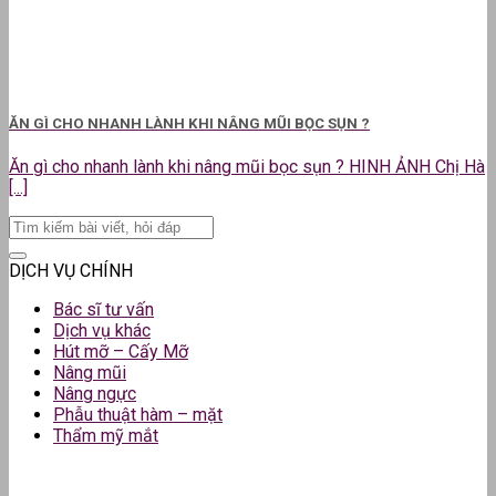
ĂN GÌ CHO NHANH LÀNH KHI NÂNG MŨI BỌC SỤN ?
Ăn gì cho nhanh lành khi nâng mũi bọc sụn ? HINH ẢNH Chị Hà
[...]
DỊCH VỤ CHÍNH
Bác sĩ tư vấn
Dịch vụ khác
Hút mỡ – Cấy Mỡ
Nâng mũi
Nâng ngực
Phẫu thuật hàm – mặt
Thẩm mỹ mắt