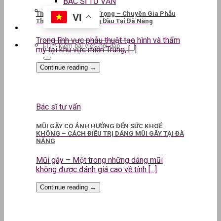
BÁC SĨ TƯ VẤN
ThS.BS CKII Lê Kim Trọng – Chuyên Gia Phẫu
VI
Thuật Thẩm Mỹ Hàng Đầu Tại Đà Nẵng
Trong lĩnh vực phẫu thuật tạo hình và thẩm
mỹ tại khu vực miền Trung, [...]
Continue reading
→
Bác sĩ tư vấn
MŨI GÃY CÓ ẢNH HƯỞNG ĐẾN SỨC KHOẺ
KHÔNG – CÁCH ĐIỀU TRỊ DÁNG MŨI GÃY TẠI ĐÀ
NẴNG
Mũi gãy – Một trong những dáng mũi
không được đánh giá cao về tính [...]
Continue reading
→