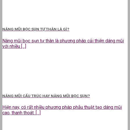
NÂNG MŨI BỌC SỤN TỰ THÂN LÀ GÌ?
Nâng mũi bọc sụn tự thân là phương pháp cải thiện dáng mũi
với nhiều [...]
NÂNG MŨI CẤU TRÚC HAY NÂNG MŨI BỌC SỤN?
Hiện nay, có rất nhiều phương pháp phẫu thuật tạo dáng mũi
cao, thanh thoát. [...]