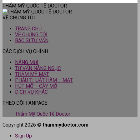
THẨM MỸ QUỐC TẾ DOCTOR
VỀ CHÚNG TÔI
TRANG CHỦ
VỀ CHÚNG TÔI
BÁC SĨ TƯ VẤN
CÁC DỊCH VỤ CHÍNH
NÂNG MŨI
TƯ VẤN NÂNG NGỰC
THẨM MỸ MẮT
PHẪU THUẬT HÀM – MẶT
HÚT MỠ – CẤY MỠ
DỊCH VỤ KHÁC
THEO DÕI FANPAGE
Thẩm Mỹ Quốc Tế Doctor
Copyright 2026 ©
thammydoctor.com
Sign Up