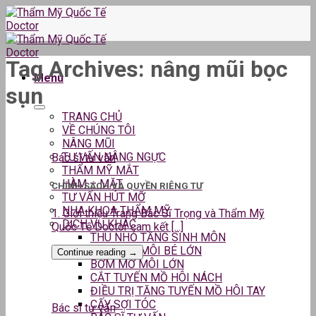
Skip
to
content
Tag Archives:
nâng mũi bọc
Menu
sụn
TRANG CHỦ
VỀ CHÚNG TÔI
NÂNG MŨI
TƯ VẤN NÂNG NGỰC
Bác sĩ tư vấn
THẨM MỸ MẮT
HÀM – MẶT
CHÍNH SÁCH VÀ QUYỀN RIÊNG TƯ
TƯ VẤN HÚT MỠ
NHA KHOA THẨM MỸ
1. Giới thiệu Trang Bác Sĩ Trọng và Thẩm Mỹ
DỊCH VỤ KHÁC
Quốc Tế Doctor cam kết [...]
THU NHỎ TẦNG SINH MÔN
THU GỌN MÔI BÉ LỚN
Continue reading
→
BƠM MỠ MÔI LỚN
CẮT TUYẾN MỒ HÔI NÁCH
ĐIỀU TRỊ TĂNG TUYẾN MỒ HÔI TAY
CẤY SỢI TÓC
Bác sĩ tư vấn