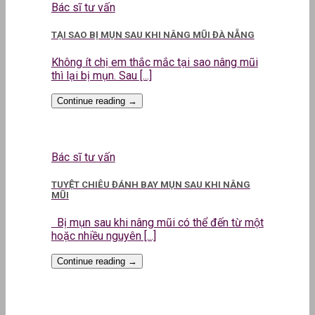
Bác sĩ tư vấn
TẠI SAO BỊ MỤN SAU KHI NÂNG MŨI ĐÀ NẴNG
Không ít chị em thắc mắc tại sao nâng mũi
thì lại bị mụn. Sau [...]
Continue reading
→
Bác sĩ tư vấn
TUYỆT CHIÊU ĐÁNH BAY MỤN SAU KHI NÂNG
MŨI
Bị mụn sau khi nâng mũi có thể đến từ một
hoặc nhiều nguyên [...]
Continue reading
→