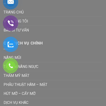
TRANG CHỦ
VỀ CHÚNG TÔI
BÁC SĨ TƯ VẤN
CÁC DỊCH VỤ CHÍNH
NÂNG MŨI
TƯ VẤN NÂNG NGỰC
THẨM MỸ MẮT
PHẪU THUẬT HÀM – MẶT
HÚT MỠ – CẤY MỠ
DỊCH VỤ KHÁC