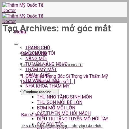
Skip
to
content
Tag Archives:
mở góc mắt
Menu
TRANG CHỦ
VỀ CHÚNG TÔI
Bác sĩ tư vấn
NÂNG MŨI
TƯ VẤN NÂNG NGỰC
CHÍNH SÁCH VÀ QUYỀN RIÊNG TƯ
THẨM MỸ MẮT
HÀM – MẶT
1. Giới thiệu Trang Bác Sĩ Trọng và Thẩm Mỹ
TƯ VẤN HÚT MỠ
Quốc Tế Doctor cam kết [...]
NHA KHOA THẨM MỸ
DỊCH VỤ KHÁC
Continue reading
→
THU NHỎ TẦNG SINH MÔN
THU GỌN MÔI BÉ LỚN
BƠM MỠ MÔI LỚN
CẮT TUYẾN MỒ HÔI NÁCH
Bác sĩ tư vấn
ĐIỀU TRỊ TĂNG TUYẾN MỒ HÔI TAY
CẤY SỢI TÓC
ThS.BS CKII Lê Kim Trọng – Chuyên Gia Phẫu