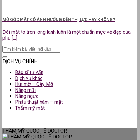
MỞ GÓC MẮT CÓ ẢNH HƯỞNG ĐẾN THỊ LỰC HAY KHÔNG?
Đôi mắt to tròn long lanh luôn là một chuẩn mực vẻ đẹp của
phụ [...]
DỊCH VỤ CHÍNH
Bác sĩ tư vấn
Dịch vụ khác
Hút mỡ – Cấy Mỡ
Nâng mũi
Nâng ngực
Phẫu thuật hàm – mặt
Thẩm mỹ mắt
THẨM MỸ QUỐC TẾ DOCTOR