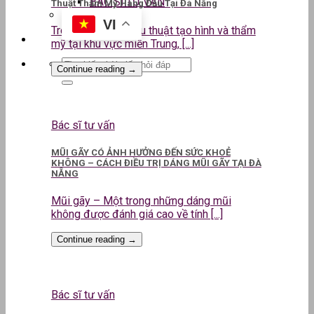
BÁC SĨ TƯ VẤN
Thuật Thẩm Mỹ Hàng Đầu Tại Đà Nẵng
VI
Trong lĩnh vực phẫu thuật tạo hình và thẩm
mỹ tại khu vực miền Trung, [...]
Continue reading
→
Bác sĩ tư vấn
MŨI GÃY CÓ ẢNH HƯỞNG ĐẾN SỨC KHOẺ
KHÔNG – CÁCH ĐIỀU TRỊ DÁNG MŨI GÃY TẠI ĐÀ
NẴNG
Mũi gãy – Một trong những dáng mũi
không được đánh giá cao về tính [...]
Continue reading
→
Bác sĩ tư vấn