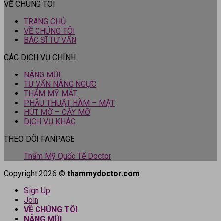
VỀ CHÚNG TÔI
TRANG CHỦ
VỀ CHÚNG TÔI
BÁC SĨ TƯ VẤN
CÁC DỊCH VỤ CHÍNH
NÂNG MŨI
TƯ VẤN NÂNG NGỰC
THẨM MỸ MẮT
PHẪU THUẬT HÀM – MẶT
HÚT MỠ – CẤY MỠ
DỊCH VỤ KHÁC
THEO DÕI FANPAGE
Thẩm Mỹ Quốc Tế Doctor
Copyright 2026 ©
thammydoctor.com
Sign Up
Join
VỀ CHÚNG TÔI
NÂNG MŨI