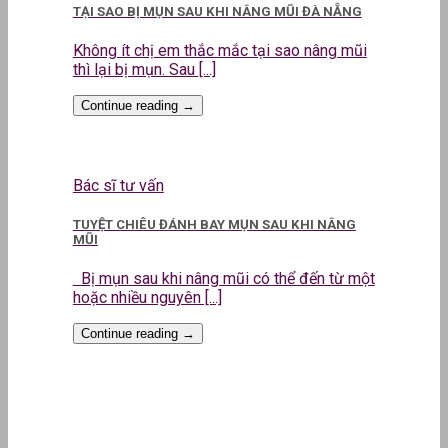
TẠI SAO BỊ MỤN SAU KHI NÂNG MŨI ĐÀ NẴNG
Không ít chị em thắc mắc tại sao nâng mũi
thì lại bị mụn. Sau [...]
Continue reading
→
Bác sĩ tư vấn
TUYỆT CHIÊU ĐÁNH BAY MỤN SAU KHI NÂNG
MŨI
Bị mụn sau khi nâng mũi có thể đến từ một
hoặc nhiều nguyên [...]
Continue reading
→