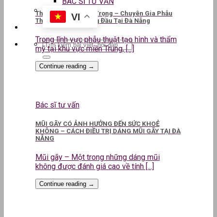
BÁC SĨ TƯ VẤN
ThS.BS CKII Lê Kim Trọng – Chuyên Gia Phẫu
VI
Thuật Thẩm Mỹ Hàng Đầu Tại Đà Nẵng
Trong lĩnh vực phẫu thuật tạo hình và thẩm
mỹ tại khu vực miền Trung, [...]
Continue reading
→
Bác sĩ tư vấn
MŨI GÃY CÓ ẢNH HƯỞNG ĐẾN SỨC KHOẺ
KHÔNG – CÁCH ĐIỀU TRỊ DÁNG MŨI GÃY TẠI ĐÀ
NẴNG
Mũi gãy – Một trong những dáng mũi
không được đánh giá cao về tính [...]
Continue reading
→