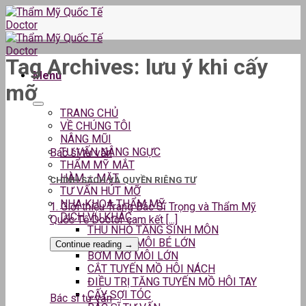
Skip
to
content
Tag Archives:
lưu ý khi cấy
Menu
mỡ
TRANG CHỦ
VỀ CHÚNG TÔI
NÂNG MŨI
TƯ VẤN NÂNG NGỰC
Bác sĩ tư vấn
THẨM MỸ MẮT
HÀM – MẶT
CHÍNH SÁCH VÀ QUYỀN RIÊNG TƯ
TƯ VẤN HÚT MỠ
NHA KHOA THẨM MỸ
1. Giới thiệu Trang Bác Sĩ Trọng và Thẩm Mỹ
DỊCH VỤ KHÁC
Quốc Tế Doctor cam kết [...]
THU NHỎ TẦNG SINH MÔN
THU GỌN MÔI BÉ LỚN
Continue reading
→
BƠM MỠ MÔI LỚN
CẮT TUYẾN MỒ HÔI NÁCH
ĐIỀU TRỊ TĂNG TUYẾN MỒ HÔI TAY
CẤY SỢI TÓC
Bác sĩ tư vấn