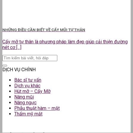
NHỮNG ĐIỀU CẦN BIẾT VỀ CẤY MŨI TỰ THÂN
Cấy mỡ tự thân là phương pháp làm đẹp giúp cải thiện đường
nét cơ [...]
DỊCH VỤ CHÍNH
Bác sĩ tư vấn
Dịch vụ khác
Hút mỡ – Cấy Mỡ
Nâng mũi
Nâng ngực
Phẫu thuật hàm – mặt
Thẩm mỹ mắt