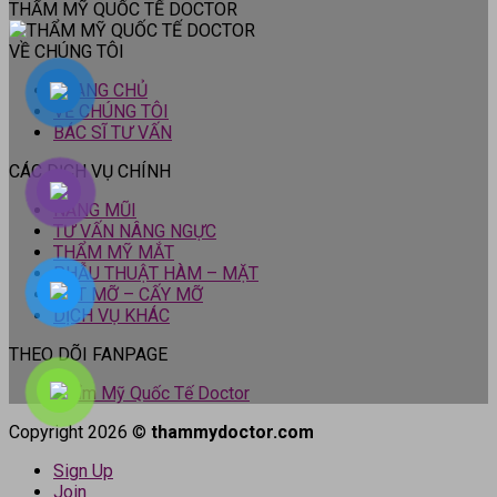
THẨM MỸ QUỐC TẾ DOCTOR
VỀ CHÚNG TÔI
TRANG CHỦ
VỀ CHÚNG TÔI
BÁC SĨ TƯ VẤN
CÁC DỊCH VỤ CHÍNH
NÂNG MŨI
TƯ VẤN NÂNG NGỰC
THẨM MỸ MẮT
PHẪU THUẬT HÀM – MẶT
HÚT MỠ – CẤY MỠ
DỊCH VỤ KHÁC
THEO DÕI FANPAGE
Thẩm Mỹ Quốc Tế Doctor
Copyright 2026 ©
thammydoctor.com
Sign Up
Join