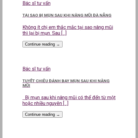
Bác sĩ tư vấn
TẠI SAO BỊ MỤN SAU KHI NÂNG MŨI ĐÀ NẴNG
Không ít chị em thắc mắc tại sao nâng mũi
thì lại bị mụn. Sau [...]
Continue reading
→
Bác sĩ tư vấn
TUYỆT CHIÊU ĐÁNH BAY MỤN SAU KHI NÂNG
MŨI
Bị mụn sau khi nâng mũi có thể đến từ một
hoặc nhiều nguyên [...]
Continue reading
→