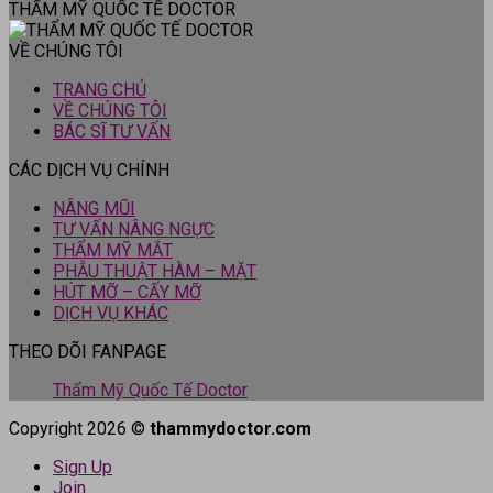
THẨM MỸ QUỐC TẾ DOCTOR
VỀ CHÚNG TÔI
TRANG CHỦ
VỀ CHÚNG TÔI
BÁC SĨ TƯ VẤN
CÁC DỊCH VỤ CHÍNH
NÂNG MŨI
TƯ VẤN NÂNG NGỰC
THẨM MỸ MẮT
PHẪU THUẬT HÀM – MẶT
HÚT MỠ – CẤY MỠ
DỊCH VỤ KHÁC
THEO DÕI FANPAGE
Thẩm Mỹ Quốc Tế Doctor
Copyright 2026 ©
thammydoctor.com
Sign Up
Join