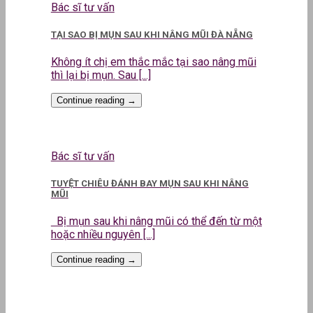
Bác sĩ tư vấn
TẠI SAO BỊ MỤN SAU KHI NÂNG MŨI ĐÀ NẴNG
Không ít chị em thắc mắc tại sao nâng mũi
thì lại bị mụn. Sau [...]
Continue reading
→
Bác sĩ tư vấn
TUYỆT CHIÊU ĐÁNH BAY MỤN SAU KHI NÂNG
MŨI
Bị mụn sau khi nâng mũi có thể đến từ một
hoặc nhiều nguyên [...]
Continue reading
→