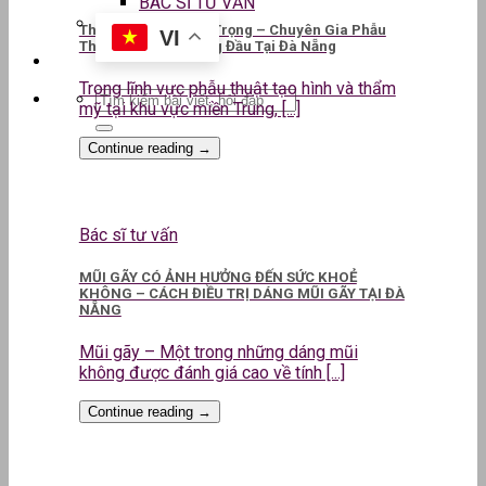
BÁC SĨ TƯ VẤN
ThS.BS CKII Lê Kim Trọng – Chuyên Gia Phẫu
VI
Thuật Thẩm Mỹ Hàng Đầu Tại Đà Nẵng
Trong lĩnh vực phẫu thuật tạo hình và thẩm
mỹ tại khu vực miền Trung, [...]
Continue reading
→
Bác sĩ tư vấn
MŨI GÃY CÓ ẢNH HƯỞNG ĐẾN SỨC KHOẺ
KHÔNG – CÁCH ĐIỀU TRỊ DÁNG MŨI GÃY TẠI ĐÀ
NẴNG
Mũi gãy – Một trong những dáng mũi
không được đánh giá cao về tính [...]
Continue reading
→