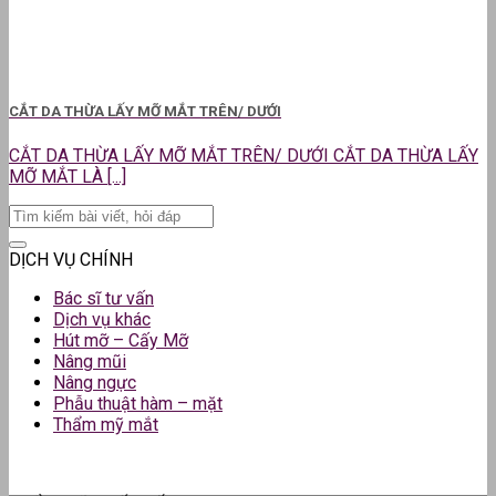
CẮT DA THỪA LẤY MỠ MẮT TRÊN/ DƯỚI
CẮT DA THỪA LẤY MỠ MẮT TRÊN/ DƯỚI CẮT DA THỪA LẤY
MỠ MẮT LÀ [...]
DỊCH VỤ CHÍNH
Bác sĩ tư vấn
Dịch vụ khác
Hút mỡ – Cấy Mỡ
Nâng mũi
Nâng ngực
Phẫu thuật hàm – mặt
Thẩm mỹ mắt