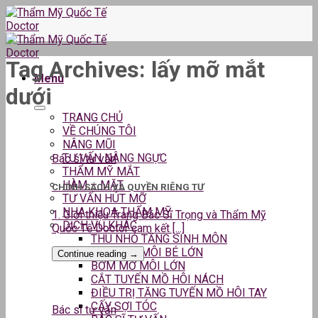
Skip
to
content
Tag Archives:
lấy mỡ mắt
Menu
dưới
TRANG CHỦ
VỀ CHÚNG TÔI
NÂNG MŨI
TƯ VẤN NÂNG NGỰC
Bác sĩ tư vấn
THẨM MỸ MẮT
HÀM – MẶT
CHÍNH SÁCH VÀ QUYỀN RIÊNG TƯ
TƯ VẤN HÚT MỠ
NHA KHOA THẨM MỸ
1. Giới thiệu Trang Bác Sĩ Trọng và Thẩm Mỹ
DỊCH VỤ KHÁC
Quốc Tế Doctor cam kết [...]
THU NHỎ TẦNG SINH MÔN
THU GỌN MÔI BÉ LỚN
Continue reading
→
BƠM MỠ MÔI LỚN
CẮT TUYẾN MỒ HÔI NÁCH
ĐIỀU TRỊ TĂNG TUYẾN MỒ HÔI TAY
CẤY SỢI TÓC
Bác sĩ tư vấn