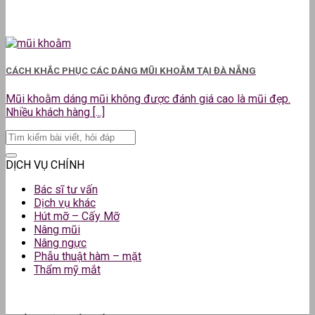
CÁCH KHẮC PHỤC CÁC DÁNG MŨI KHOẰM TẠI ĐÀ NẴNG
Mũi khoằm dáng mũi không được đánh giá cao là mũi đẹp.
Nhiều khách hàng [...]
DỊCH VỤ CHÍNH
Bác sĩ tư vấn
Dịch vụ khác
Hút mỡ – Cấy Mỡ
Nâng mũi
Nâng ngực
Phẫu thuật hàm – mặt
Thẩm mỹ mắt