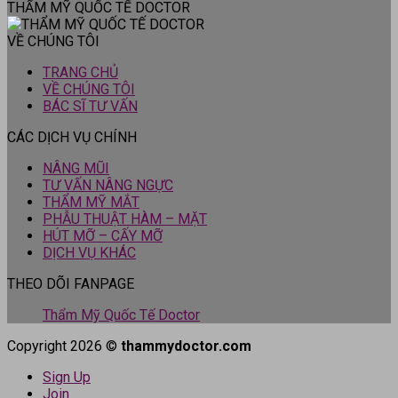
THẨM MỸ QUỐC TẾ DOCTOR
VỀ CHÚNG TÔI
TRANG CHỦ
VỀ CHÚNG TÔI
BÁC SĨ TƯ VẤN
CÁC DỊCH VỤ CHÍNH
NÂNG MŨI
TƯ VẤN NÂNG NGỰC
THẨM MỸ MẮT
PHẪU THUẬT HÀM – MẶT
HÚT MỠ – CẤY MỠ
DỊCH VỤ KHÁC
THEO DÕI FANPAGE
Thẩm Mỹ Quốc Tế Doctor
Copyright 2026 ©
thammydoctor.com
Sign Up
Join