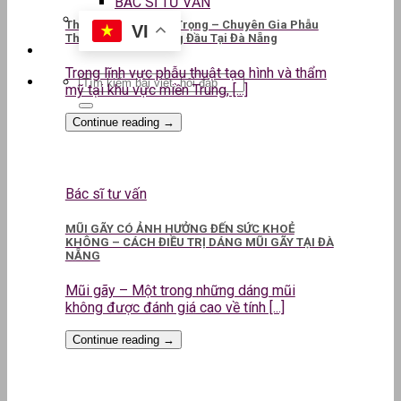
BÁC SĨ TƯ VẤN
ThS.BS CKII Lê Kim Trọng – Chuyên Gia Phẫu
VI
Thuật Thẩm Mỹ Hàng Đầu Tại Đà Nẵng
Trong lĩnh vực phẫu thuật tạo hình và thẩm
mỹ tại khu vực miền Trung, [...]
Continue reading
→
Bác sĩ tư vấn
MŨI GÃY CÓ ẢNH HƯỞNG ĐẾN SỨC KHOẺ
KHÔNG – CÁCH ĐIỀU TRỊ DÁNG MŨI GÃY TẠI ĐÀ
NẴNG
Mũi gãy – Một trong những dáng mũi
không được đánh giá cao về tính [...]
Continue reading
→