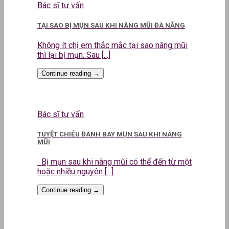
Bác sĩ tư vấn
TẠI SAO BỊ MỤN SAU KHI NÂNG MŨI ĐÀ NẴNG
Không ít chị em thắc mắc tại sao nâng mũi
thì lại bị mụn. Sau [...]
Continue reading
→
Bác sĩ tư vấn
TUYỆT CHIÊU ĐÁNH BAY MỤN SAU KHI NÂNG
MŨI
Bị mụn sau khi nâng mũi có thể đến từ một
hoặc nhiều nguyên [...]
Continue reading
→