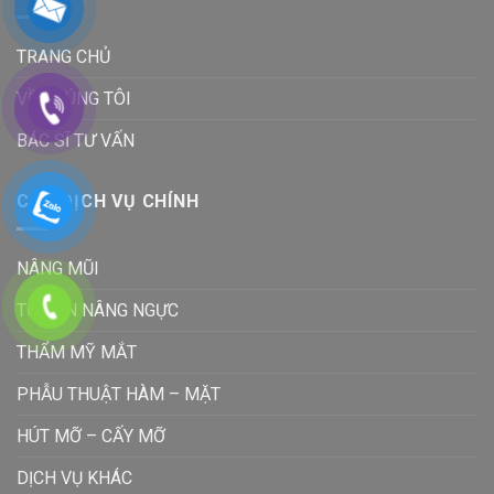
TRANG CHỦ
VỀ CHÚNG TÔI
BÁC SĨ TƯ VẤN
CÁC DỊCH VỤ CHÍNH
NÂNG MŨI
TƯ VẤN NÂNG NGỰC
THẨM MỸ MẮT
PHẪU THUẬT HÀM – MẶT
HÚT MỠ – CẤY MỠ
DỊCH VỤ KHÁC