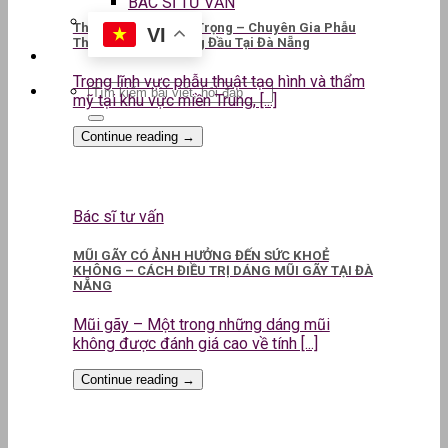
BÁC SĨ TƯ VẤN
ThS.BS CKII Lê Kim Trọng – Chuyên Gia Phẫu
VI
Thuật Thẩm Mỹ Hàng Đầu Tại Đà Nẵng
Trong lĩnh vực phẫu thuật tạo hình và thẩm
mỹ tại khu vực miền Trung, [...]
Continue reading
→
Bác sĩ tư vấn
MŨI GÃY CÓ ẢNH HƯỞNG ĐẾN SỨC KHOẺ
KHÔNG – CÁCH ĐIỀU TRỊ DÁNG MŨI GÃY TẠI ĐÀ
NẴNG
Mũi gãy – Một trong những dáng mũi
không được đánh giá cao về tính [...]
Continue reading
→