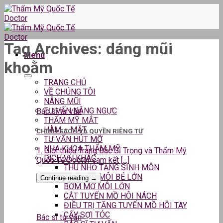
Skip
to
content
Tag Archives:
dáng mũi
Menu
khoằm
TRANG CHỦ
VỀ CHÚNG TÔI
NÂNG MŨI
TƯ VẤN NÂNG NGỰC
Bác sĩ tư vấn
THẨM MỸ MẮT
HÀM – MẶT
CHÍNH SÁCH VÀ QUYỀN RIÊNG TƯ
TƯ VẤN HÚT MỠ
NHA KHOA THẨM MỸ
1. Giới thiệu Trang Bác Sĩ Trọng và Thẩm Mỹ
DỊCH VỤ KHÁC
Quốc Tế Doctor cam kết [...]
THU NHỎ TẦNG SINH MÔN
THU GỌN MÔI BÉ LỚN
Continue reading
→
BƠM MỠ MÔI LỚN
CẮT TUYẾN MỒ HÔI NÁCH
ĐIỀU TRỊ TĂNG TUYẾN MỒ HÔI TAY
CẤY SỢI TÓC
Bác sĩ tư vấn