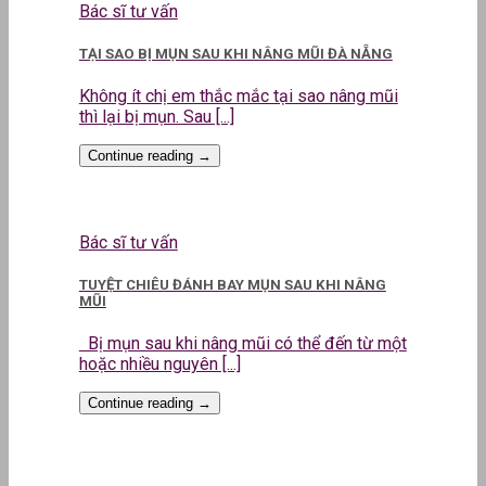
Bác sĩ tư vấn
TẠI SAO BỊ MỤN SAU KHI NÂNG MŨI ĐÀ NẴNG
Không ít chị em thắc mắc tại sao nâng mũi
thì lại bị mụn. Sau [...]
Continue reading
→
Bác sĩ tư vấn
TUYỆT CHIÊU ĐÁNH BAY MỤN SAU KHI NÂNG
MŨI
Bị mụn sau khi nâng mũi có thể đến từ một
hoặc nhiều nguyên [...]
Continue reading
→