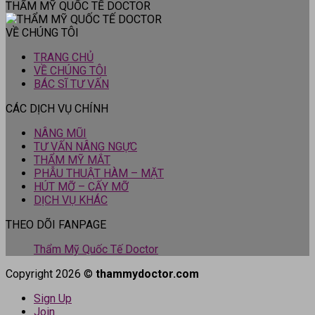
THẨM MỸ QUỐC TẾ DOCTOR
VỀ CHÚNG TÔI
TRANG CHỦ
VỀ CHÚNG TÔI
BÁC SĨ TƯ VẤN
CÁC DỊCH VỤ CHÍNH
NÂNG MŨI
TƯ VẤN NÂNG NGỰC
THẨM MỸ MẮT
PHẪU THUẬT HÀM – MẶT
HÚT MỠ – CẤY MỠ
DỊCH VỤ KHÁC
THEO DÕI FANPAGE
Thẩm Mỹ Quốc Tế Doctor
Copyright 2026 ©
thammydoctor.com
Sign Up
Join