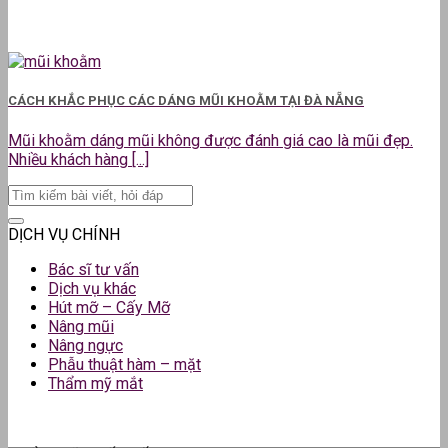
CÁCH KHẮC PHỤC CÁC DÁNG MŨI KHOẰM TẠI ĐÀ NẴNG
Mũi khoằm dáng mũi không được đánh giá cao là mũi đẹp.
Nhiều khách hàng [...]
DỊCH VỤ CHÍNH
Bác sĩ tư vấn
Dịch vụ khác
Hút mỡ – Cấy Mỡ
Nâng mũi
Nâng ngực
Phẫu thuật hàm – mặt
Thẩm mỹ mắt