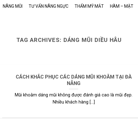
NÂNG MŨI
TƯ VẤN NÂNG NGỰC
THẨM MỸ MẮT
HÀM – MẶT
TAG ARCHIVES:
DÁNG MŨI DIỀU HÂU
BÁC SĨ TƯ VẤN
SÁCH VÀ QUYỀN RIÊNG TƯ
 Sĩ Trọng và Thẩm Mỹ Quốc Tế Doctor cam kết [...]
CÁCH KHẮC PHỤC CÁC DÁNG MŨI KHOẰM TẠI ĐÀ
Continue reading
→
NẴNG
Mũi khoằm dáng mũi không được đánh giá cao là mũi đẹp.
Nhiều khách hàng [...]