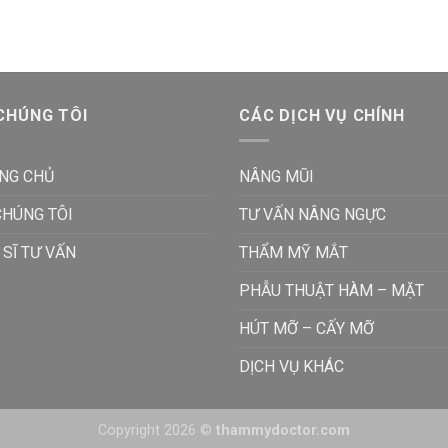
CHÚNG TÔI
CÁC DỊCH VỤ CHÍNH
NG CHỦ
NÂNG MŨI
CHÚNG TÔI
TƯ VẤN NÂNG NGỰC
 SĨ TƯ VẤN
THẨM MỸ MẮT
PHẪU THUẬT HÀM – MẶT
HÚT MỠ – CẤY MỠ
DỊCH VỤ KHÁC
Copyright 2026 ©
thammydoctor.com