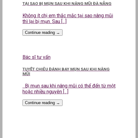
TẠI SAO BỊ MỤN SAU KHI NÂNG MŨI ĐÀ NẴNG
Không ít chị em thắc mắc tại sao nâng mũi
thì lại bị mụn. Sau [...]
Continue reading
→
Bác sĩ tư vấn
TUYỆT CHIÊU ĐÁNH BAY MỤN SAU KHI NÂNG
MŨI
Bị mụn sau khi nâng mũi có thể đến từ một
hoặc nhiều nguyên [...]
Continue reading
→