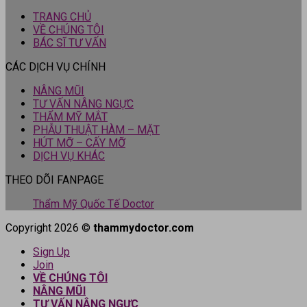
TRANG CHỦ
VỀ CHÚNG TÔI
BÁC SĨ TƯ VẤN
CÁC DỊCH VỤ CHÍNH
NÂNG MŨI
TƯ VẤN NÂNG NGỰC
THẨM MỸ MẮT
PHẪU THUẬT HÀM – MẶT
HÚT MỠ – CẤY MỠ
DỊCH VỤ KHÁC
THEO DÕI FANPAGE
Thẩm Mỹ Quốc Tế Doctor
Copyright 2026 ©
thammydoctor.com
Sign Up
Join
VỀ CHÚNG TÔI
NÂNG MŨI
TƯ VẤN NÂNG NGỰC