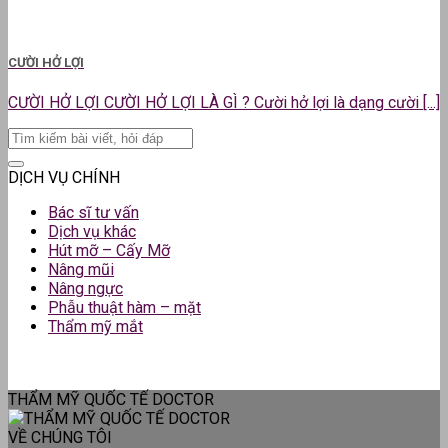
CƯỜI HỞ LỢI
CƯỜI HỞ LỢI CƯỜI HỞ LỢI LÀ GÌ ? Cười hở lợi là dạng cười [...]
DỊCH VỤ CHÍNH
Bác sĩ tư vấn
Dịch vụ khác
Hút mỡ – Cấy Mỡ
Nâng mũi
Nâng ngực
Phẫu thuật hàm – mặt
Thẩm mỹ mắt
THẨM MỸ QUỐC TẾ DOCTOR
VỀ CHÚNG TÔI