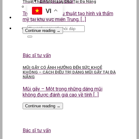
BÁC SĨ TƯ VẤN
Thuật Thẩm Mỹ Hàng Đầu Tại Đà Nẵng
VI
Trong lĩnh vực phẫu thuật tạo hình và thẩm
mỹ tại khu vực miền Trung, [...]
Continue reading
→
Bác sĩ tư vấn
MŨI GÃY CÓ ẢNH HƯỞNG ĐẾN SỨC KHOẺ
KHÔNG – CÁCH ĐIỀU TRỊ DÁNG MŨI GÃY TẠI ĐÀ
NẴNG
Mũi gãy – Một trong những dáng mũi
không được đánh giá cao về tính [...]
Continue reading
→
Bác sĩ tư vấn