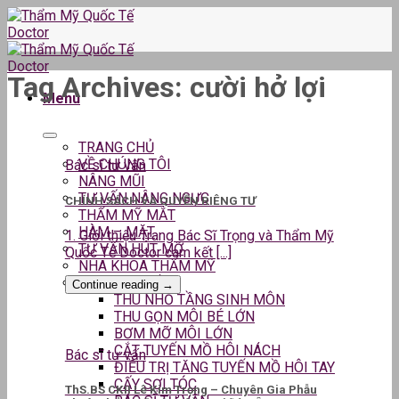
Skip
to
content
Tag Archives:
cười hở lợi
Menu
TRANG CHỦ
VỀ CHÚNG TÔI
Bác sĩ tư vấn
NÂNG MŨI
TƯ VẤN NÂNG NGỰC
CHÍNH SÁCH VÀ QUYỀN RIÊNG TƯ
THẨM MỸ MẮT
HÀM – MẶT
1. Giới thiệu Trang Bác Sĩ Trọng và Thẩm Mỹ
TƯ VẤN HÚT MỠ
Quốc Tế Doctor cam kết [...]
NHA KHOA THẨM MỸ
DỊCH VỤ KHÁC
Continue reading
→
THU NHỎ TẦNG SINH MÔN
THU GỌN MÔI BÉ LỚN
BƠM MỠ MÔI LỚN
CẮT TUYẾN MỒ HÔI NÁCH
Bác sĩ tư vấn
ĐIỀU TRỊ TĂNG TUYẾN MỒ HÔI TAY
CẤY SỢI TÓC
ThS.BS CKII Lê Kim Trọng – Chuyên Gia Phẫu