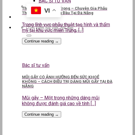
BÁC SĨ TƯ VẤN
ThS.BS CKII Lê Kim Trọng – Chuyên Gia Phẫu
VI
Thuật Thẩm Mỹ Hàng Đầu Tại Đà Nẵng
Trong lĩnh vực phẫu thuật tạo hình và thẩm
mỹ tại khu vực miền Trung, [...]
Continue reading
→
Bác sĩ tư vấn
MŨI GÃY CÓ ẢNH HƯỞNG ĐẾN SỨC KHOẺ
KHÔNG – CÁCH ĐIỀU TRỊ DÁNG MŨI GÃY TẠI ĐÀ
NẴNG
Mũi gãy – Một trong những dáng mũi
không được đánh giá cao về tính [...]
Continue reading
→