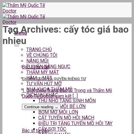
Skip
to
content
Tag Archives:
cấy tóc giá bao
Menu
nhieu
TRANG CHỦ
VỀ CHÚNG TÔI
NÂNG MŨI
TƯ VẤN NÂNG NGỰC
Bác sĩ tư vấn
THẨM MỸ MẮT
HÀM – MẶT
CHÍNH SÁCH VÀ QUYỀN RIÊNG TƯ
TƯ VẤN HÚT MỠ
NHA KHOA THẨM MỸ
1. Giới thiệu Trang Bác Sĩ Trọng và Thẩm Mỹ
DỊCH VỤ KHÁC
Quốc Tế Doctor cam kết [...]
THU NHỎ TẦNG SINH MÔN
THU GỌN MÔI BÉ LỚN
Continue reading
→
BƠM MỠ MÔI LỚN
CẮT TUYẾN MỒ HÔI NÁCH
ĐIỀU TRỊ TĂNG TUYẾN MỒ HÔI TAY
CẤY SỢI TÓC
Bác sĩ tư vấn