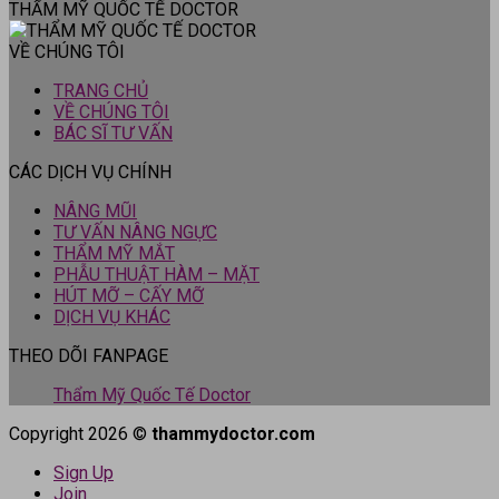
THẨM MỸ QUỐC TẾ DOCTOR
VỀ CHÚNG TÔI
TRANG CHỦ
VỀ CHÚNG TÔI
BÁC SĨ TƯ VẤN
CÁC DỊCH VỤ CHÍNH
NÂNG MŨI
TƯ VẤN NÂNG NGỰC
THẨM MỸ MẮT
PHẪU THUẬT HÀM – MẶT
HÚT MỠ – CẤY MỠ
DỊCH VỤ KHÁC
THEO DÕI FANPAGE
Thẩm Mỹ Quốc Tế Doctor
Copyright 2026 ©
thammydoctor.com
Sign Up
Join