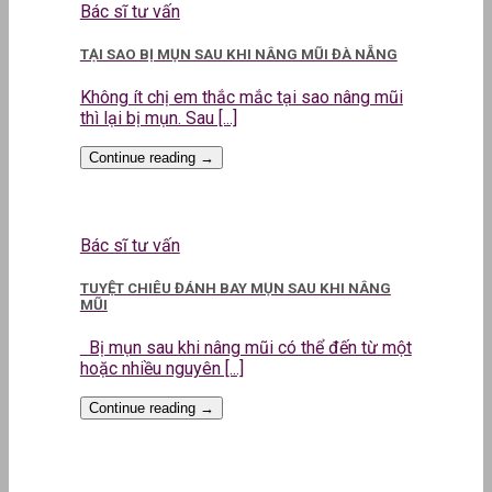
Bác sĩ tư vấn
TẠI SAO BỊ MỤN SAU KHI NÂNG MŨI ĐÀ NẴNG
Không ít chị em thắc mắc tại sao nâng mũi
thì lại bị mụn. Sau [...]
Continue reading
→
Bác sĩ tư vấn
TUYỆT CHIÊU ĐÁNH BAY MỤN SAU KHI NÂNG
MŨI
Bị mụn sau khi nâng mũi có thể đến từ một
hoặc nhiều nguyên [...]
Continue reading
→