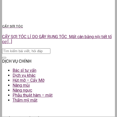
CẤY SỢI TÓC
CẤY SỢI TÓC LÍ DO GÂY RỤNG TÓC Mất cân bằng nội tiết tố
cơ [...]
DỊCH VỤ CHÍNH
Bác sĩ tư vấn
Dịch vụ khác
Hút mỡ – Cấy Mỡ
Nâng mũi
Nâng ngực
Phẫu thuật hàm – mặt
Thẩm mỹ mắt