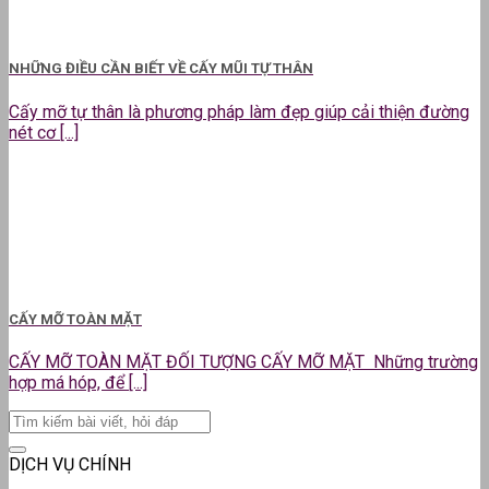
NHỮNG ĐIỀU CẦN BIẾT VỀ CẤY MŨI TỰ THÂN
Cấy mỡ tự thân là phương pháp làm đẹp giúp cải thiện đường
nét cơ [...]
CẤY MỠ TOÀN MẶT
CẤY MỠ TOÀN MẶT ĐỐI TƯỢNG CẤY MỠ MẶT Những trường
hợp má hóp, để [...]
DỊCH VỤ CHÍNH