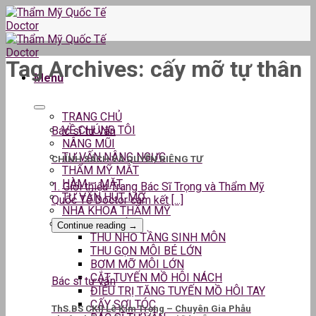
Skip
to
content
Tag Archives:
cấy mỡ tự thân
Menu
TRANG CHỦ
VỀ CHÚNG TÔI
Bác sĩ tư vấn
NÂNG MŨI
TƯ VẤN NÂNG NGỰC
CHÍNH SÁCH VÀ QUYỀN RIÊNG TƯ
THẨM MỸ MẮT
HÀM – MẶT
1. Giới thiệu Trang Bác Sĩ Trọng và Thẩm Mỹ
TƯ VẤN HÚT MỠ
Quốc Tế Doctor cam kết [...]
NHA KHOA THẨM MỸ
DỊCH VỤ KHÁC
Continue reading
→
THU NHỎ TẦNG SINH MÔN
THU GỌN MÔI BÉ LỚN
BƠM MỠ MÔI LỚN
CẮT TUYẾN MỒ HÔI NÁCH
Bác sĩ tư vấn
ĐIỀU TRỊ TĂNG TUYẾN MỒ HÔI TAY
CẤY SỢI TÓC
ThS.BS CKII Lê Kim Trọng – Chuyên Gia Phẫu