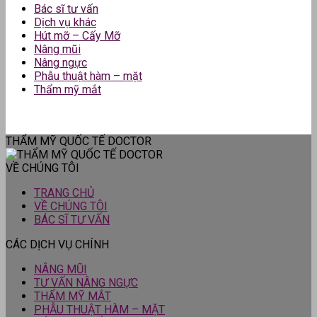
Bác sĩ tư vấn
Dịch vụ khác
Hút mỡ – Cấy Mỡ
Nâng mũi
Nâng ngực
Phẫu thuật hàm – mặt
Thẩm mỹ mắt
THẨM MỸ QUỐC TẾ DOCTOR
VỀ CHÚNG TÔI
TRANG CHỦ
VỀ CHÚNG TÔI
BÁC SĨ TƯ VẤN
CÁC DỊCH VỤ CHÍNH
NÂNG MŨI
TƯ VẤN NÂNG NGỰC
THẨM MỸ MẮT
PHẪU THUẬT HÀM – MẶT