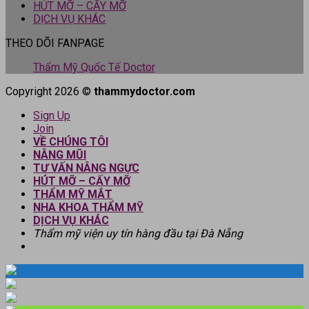
HÚT MỠ – CẤY MỠ
DỊCH VỤ KHÁC
THEO DÕI FANPAGE
Thẩm Mỹ Quốc Tế Doctor
Copyright 2026 ©
thammydoctor.com
Sign Up
Join
VỀ CHÚNG TÔI
NÂNG MŨI
TƯ VẤN NÂNG NGỰC
HÚT MỠ – CẤY MỠ
THẨM MỸ MẮT
NHA KHOA THẨM MỸ
DỊCH VỤ KHÁC
Thẩm mỹ viện uy tín hàng đầu tại Đà Nẵng