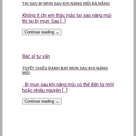
TẠI SAO BỊ MỤN SAU KHI NÂNG MŨI ĐÀ NẴNG
Không ít chị em thắc mắc tại sao nâng mũi
thì lại bị mụn. Sau [...]
Continue reading
→
Bác sĩ tư vấn
TUYỆT CHIÊU ĐÁNH BAY MỤN SAU KHI NÂNG
MŨI
Bị mụn sau khi nâng mũi có thể đến từ một
hoặc nhiều nguyên [...]
Continue reading
→