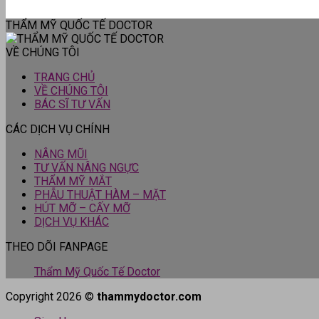
THẨM MỸ QUỐC TẾ DOCTOR
VỀ CHÚNG TÔI
TRANG CHỦ
VỀ CHÚNG TÔI
BÁC SĨ TƯ VẤN
CÁC DỊCH VỤ CHÍNH
NÂNG MŨI
TƯ VẤN NÂNG NGỰC
THẨM MỸ MẮT
PHẪU THUẬT HÀM – MẶT
HÚT MỠ – CẤY MỠ
DỊCH VỤ KHÁC
THEO DÕI FANPAGE
Thẩm Mỹ Quốc Tế Doctor
Copyright 2026 ©
thammydoctor.com