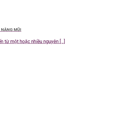
I NÂNG MŨI
 từ một hoặc nhiều nguyên [...]