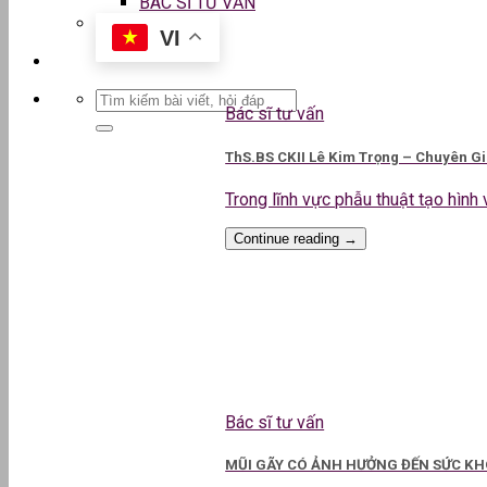
BÁC SĨ TƯ VẤN
VI
Bác sĩ tư vấn
ThS.BS CKII Lê Kim Trọng – Chuyên G
Trong lĩnh vực phẫu thuật tạo hình v
Continue reading
→
Bác sĩ tư vấn
MŨI GÃY CÓ ẢNH HƯỞNG ĐẾN SỨC KHO