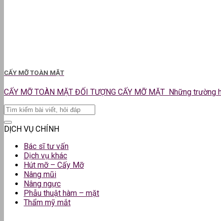
CẤY MỠ TOÀN MẶT
CẤY MỠ TOÀN MẶT ĐỐI TƯỢNG CẤY MỠ MẶT Những trường hợp 
DỊCH VỤ CHÍNH
Bác sĩ tư vấn
Dịch vụ khác
Hút mỡ – Cấy Mỡ
Nâng mũi
Nâng ngực
Phẫu thuật hàm – mặt
Thẩm mỹ mắt