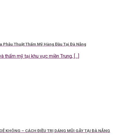
ia Phẫu Thuật Thẩm Mỹ Hàng Đầu Tại Đà Nẵng
à thẩm mỹ tại khu vực miền Trung, [...]
Ẻ KHÔNG – CÁCH ĐIỀU TRỊ DÁNG MŨI GÃY TẠI ĐÀ NẴNG