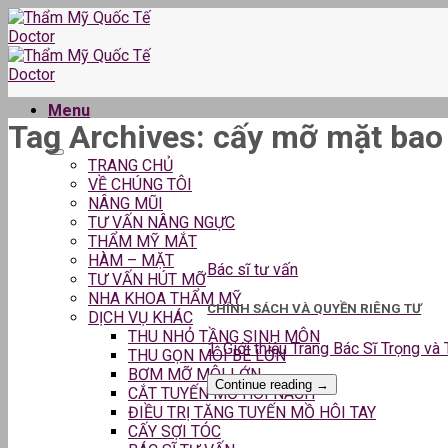
Skip
to
content
Menu
Tag Archives:
cấy mỡ mặt bao 
TRANG CHỦ
VỀ CHÚNG TÔI
NÂNG MŨI
TƯ VẤN NÂNG NGỰC
THẨM MỸ MẮT
HÀM – MẶT
Bác sĩ tư vấn
TƯ VẤN HÚT MỠ
NHA KHOA THẨM MỸ
CHÍNH SÁCH VÀ QUYỀN RIÊNG TƯ
DỊCH VỤ KHÁC
THU NHỎ TẦNG SINH MÔN
1. Giới thiệu Trang Bác Sĩ Trọng và
THU GỌN MÔI BÉ LỚN
BƠM MỠ MÔI LỚN
Continue reading
→
CẮT TUYẾN MỒ HÔI NÁCH
ĐIỀU TRỊ TĂNG TUYẾN MỒ HÔI TAY
CẤY SỢI TÓC