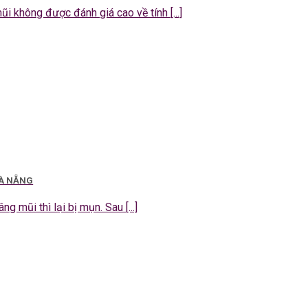
 không được đánh giá cao về tính [...]
ĐÀ NẴNG
g mũi thì lại bị mụn. Sau [...]