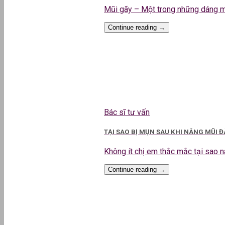
Mũi gãy – Một trong những dáng mũi
Continue reading
→
Bác sĩ tư vấn
TẠI SAO BỊ MỤN SAU KHI NÂNG MŨI 
Không ít chị em thắc mắc tại sao nân
Continue reading
→