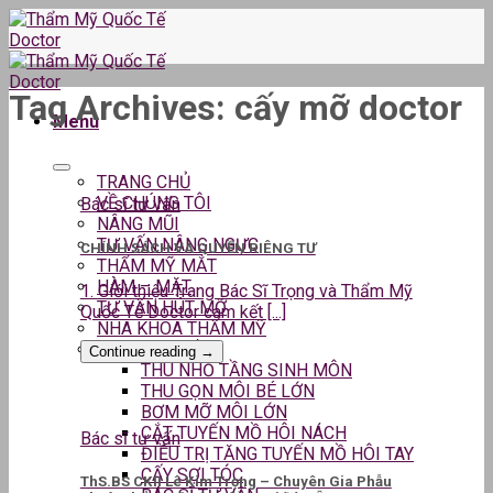
Skip
to
content
Tag Archives:
cấy mỡ doctor
Menu
TRANG CHỦ
VỀ CHÚNG TÔI
Bác sĩ tư vấn
NÂNG MŨI
TƯ VẤN NÂNG NGỰC
CHÍNH SÁCH VÀ QUYỀN RIÊNG TƯ
THẨM MỸ MẮT
HÀM – MẶT
1. Giới thiệu Trang Bác Sĩ Trọng và Thẩm Mỹ
TƯ VẤN HÚT MỠ
Quốc Tế Doctor cam kết [...]
NHA KHOA THẨM MỸ
DỊCH VỤ KHÁC
Continue reading
→
THU NHỎ TẦNG SINH MÔN
THU GỌN MÔI BÉ LỚN
BƠM MỠ MÔI LỚN
CẮT TUYẾN MỒ HÔI NÁCH
Bác sĩ tư vấn
ĐIỀU TRỊ TĂNG TUYẾN MỒ HÔI TAY
CẤY SỢI TÓC
ThS.BS CKII Lê Kim Trọng – Chuyên Gia Phẫu