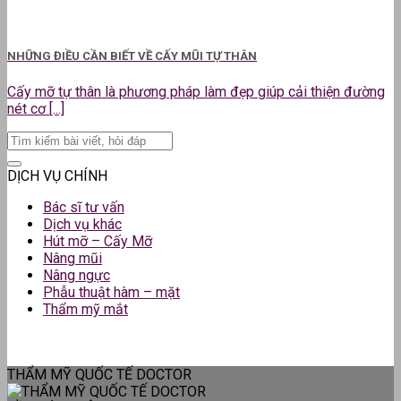
NHỮNG ĐIỀU CẦN BIẾT VỀ CẤY MŨI TỰ THÂN
Cấy mỡ tự thân là phương pháp làm đẹp giúp cải thiện đường
nét cơ [...]
DỊCH VỤ CHÍNH
Bác sĩ tư vấn
Dịch vụ khác
Hút mỡ – Cấy Mỡ
Nâng mũi
Nâng ngực
Phẫu thuật hàm – mặt
Thẩm mỹ mắt
THẨM MỸ QUỐC TẾ DOCTOR