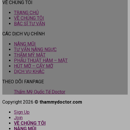
VỀ CHÚNG TÔI
TRANG CHỦ
VỀ CHÚNG TÔI
BÁC SĨ TƯ VẤN
CÁC DỊCH VỤ CHÍNH
NÂNG MŨI
TƯ VẤN NÂNG NGỰC
THẨM MỸ MẮT
PHẪU THUẬT HÀM – MẶT
HÚT MỠ – CẤY MỠ
DỊCH VỤ KHÁC
THEO DÕI FANPAGE
Thẩm Mỹ Quốc Tế Doctor
Copyright 2026 ©
thammydoctor.com
Sign Up
Join
VỀ CHÚNG TÔI
NÂNG MŨI