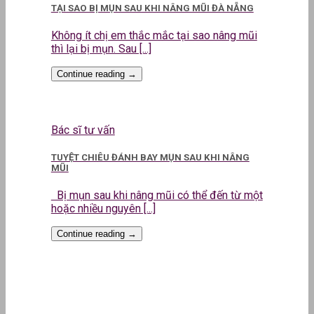
TẠI SAO BỊ MỤN SAU KHI NÂNG MŨI ĐÀ NẴNG
Không ít chị em thắc mắc tại sao nâng mũi
thì lại bị mụn. Sau [...]
Continue reading
→
Bác sĩ tư vấn
TUYỆT CHIÊU ĐÁNH BAY MỤN SAU KHI NÂNG
MŨI
Bị mụn sau khi nâng mũi có thể đến từ một
hoặc nhiều nguyên [...]
Continue reading
→