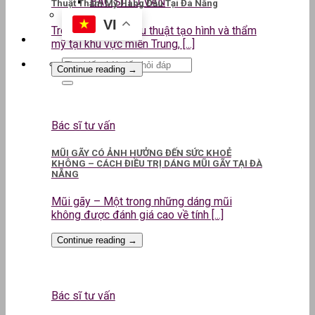
BÁC SĨ TƯ VẤN
Thuật Thẩm Mỹ Hàng Đầu Tại Đà Nẵng
VI
Trong lĩnh vực phẫu thuật tạo hình và thẩm
mỹ tại khu vực miền Trung, [...]
Continue reading
→
Bác sĩ tư vấn
MŨI GÃY CÓ ẢNH HƯỞNG ĐẾN SỨC KHOẺ
KHÔNG – CÁCH ĐIỀU TRỊ DÁNG MŨI GÃY TẠI ĐÀ
NẴNG
Mũi gãy – Một trong những dáng mũi
không được đánh giá cao về tính [...]
Continue reading
→
Bác sĩ tư vấn