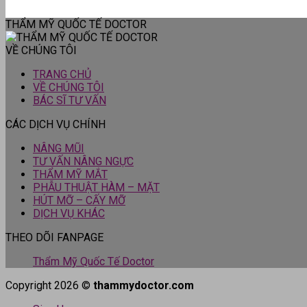
THẨM MỸ QUỐC TẾ DOCTOR
VỀ CHÚNG TÔI
TRANG CHỦ
VỀ CHÚNG TÔI
BÁC SĨ TƯ VẤN
CÁC DỊCH VỤ CHÍNH
NÂNG MŨI
TƯ VẤN NÂNG NGỰC
THẨM MỸ MẮT
PHẪU THUẬT HÀM – MẶT
HÚT MỠ – CẤY MỠ
DỊCH VỤ KHÁC
THEO DÕI FANPAGE
Thẩm Mỹ Quốc Tế Doctor
Copyright 2026 ©
thammydoctor.com