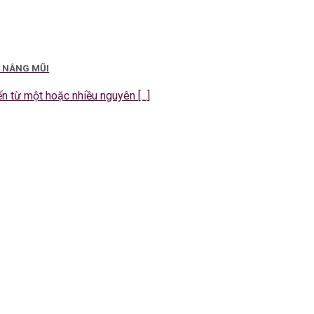
I NÂNG MŨI
 từ một hoặc nhiều nguyên [...]