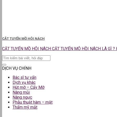
CẮT TUYẾN MỒ HÔI NÁCH
CẮT TUYẾN MỒ HÔI NÁCH CẮT TUYẾN MÔ HỒI NÁCH LÀ GÌ ? HI
DỊCH VỤ CHÍNH
Bác sĩ tư vấn
Dịch vụ khác
Hút mỡ – Cấy Mỡ
Nâng mũi
Nâng ngực
Phẫu thuật hàm – mặt
Thẩm mỹ mắt