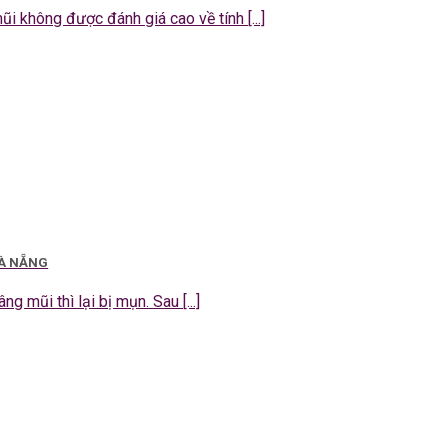
 không được đánh giá cao về tính [...]
ĐÀ NẴNG
g mũi thì lại bị mụn. Sau [...]