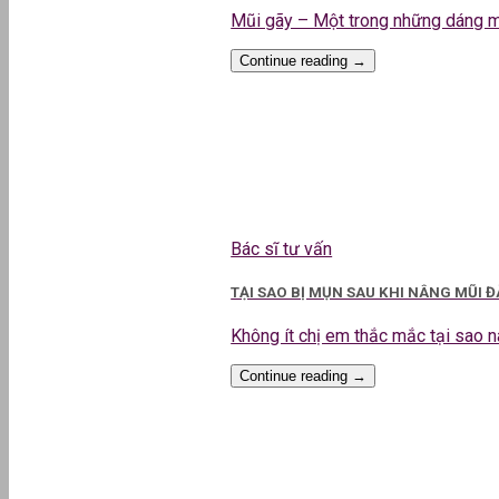
Mũi gãy – Một trong những dáng mũi
Continue reading
→
Bác sĩ tư vấn
TẠI SAO BỊ MỤN SAU KHI NÂNG MŨI 
Không ít chị em thắc mắc tại sao nân
Continue reading
→