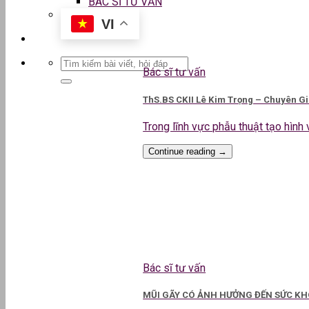
BÁC SĨ TƯ VẤN
VI
Bác sĩ tư vấn
ThS.BS CKII Lê Kim Trọng – Chuyên G
Trong lĩnh vực phẫu thuật tạo hình v
Continue reading
→
Bác sĩ tư vấn
MŨI GÃY CÓ ẢNH HƯỞNG ĐẾN SỨC KHO