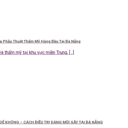
ia Phẫu Thuật Thẩm Mỹ Hàng Đầu Tại Đà Nẵng
à thẩm mỹ tại khu vực miền Trung, [...]
Ẻ KHÔNG – CÁCH ĐIỀU TRỊ DÁNG MŨI GÃY TẠI ĐÀ NẴNG